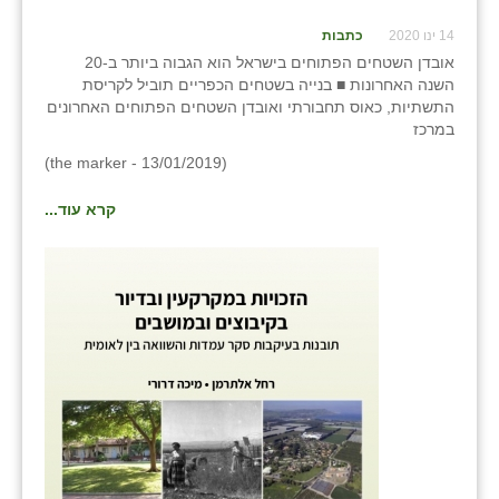
נווה אטי״ב
14 ינו 2020
כתבות
נהריה (אג״ש)
אובדן השטחים הפתוחים בישראל הוא הגבוה ביותר ב-20
השנה האחרונות ■ בנייה בשטחים הכפריים תוביל לקריסת
ניר צבי
התשתיות, כאוס תחבורתי ואובדן השטחים הפתוחים האחרונים
במרכז
עין חצבה
(the marker - 13/01/2019)
עין תמר
קרא עוד...
עמרים
קורנית
קלחים
רועי
רימונים
רמות השבים
רמת הדר