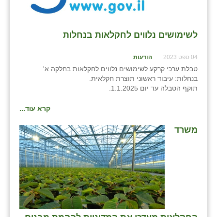
זוהר
הדר עם
לשימושים נלווים לחקלאות בנחלות
חבצלת השרון
04 ספט 2023
הודעות
חמרה
טבלת ערכי קרקע לשימושים נלווים לחקלאות בחלקה א'
בנחלות: עיבוד ראשוני תוצרת חקלאית.
חרב לאת
תוקף הטבלה עד יום 1.1.2025.
יבול (מורג)
קרא עוד...
יקנעם
משרד
כליל
יד השמונה
כפר אביב
כפר ביאליק