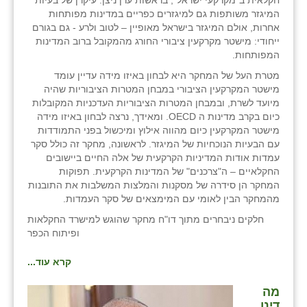
חקלאית ב"מקרקעי ישראל", בראשות ערן ניצן. עיקרן של בעיות
המיגזר משותפות גם למיגזרים כפריים במדינות מפותחות
אחרות, אולם המיגזר בישראל מאופיין – לטוב ולרע - גם בגורם
ייחודי: מישטר מקרקעין ציבורי החורג מהמקובל ברוב המדינות
המפותחות.
מטרת העל של המחקר היא לבחון באיזו מידה עדיין עומד
מישטר המקרקעין הציבורי במבחן המטרות הציבוריות שהיה
מיועד לשרת, ובמבחן המטרות הציבוריות העדכניות המקובלות
כיום בקרב מדינות ה OECD. ומאידך, נרצה לבחון באיזו מידה
מישטר המקרקעין כיום מהווה אילוץ ומיכשול בפני התמודדות
עם הבעיות הנוכחיות של המיגזר. לראשונה, מחקר זה כולל סקר
עמדות אודות המדיניות הקרקעית של אלה החיים ביישובים
החקלאיים – ה"צרכנים" של המדינות הקרקעית. תפוקות
המחקר הן סידרה של מסקנות והמלצות המשלבות את התובנות
מהמחקר הבין לאומי עם המימצאים של סקר העמדות.
חלקים ניבחרים מתוך דו"ח מחקר שהוגש למישרד החקלאות
ופיתוח הכפר
קרא עוד...
מה
דינו