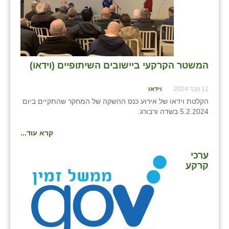
בני ציון
בצרה
בקעות
המשטר הקרקעי ביישובים השיתופיים (וידאו)
ֿגבעת שפירא
11 פבר 2024
וידאו
גן הדרום
הקלטת וידאו של אירוע כנס ההשקה של המחקר שהתקיים ביום
5.2.2024 בשדה ורבורג.
גן השומרון
קרא עוד...
גני עם
ערכי
גני יהודה
קרקע
גנות
ורד יריחו
דקל