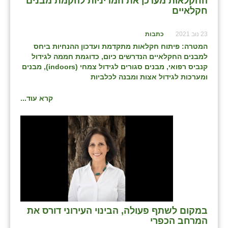
החקלאות מעדכן את המדיניות להקמת מבנים
כפר הרי״ף
חקלאיים
כפר מישר
23 נוב 2021
כתבות
כפר מע״ש
המטרה: פיתוח חקלאות מתקדמת ועדכון ההנחיות ביחס
למבנים החקלאיים הנדרשים כיום, כדוגמת חממה לגידול
כפר מרדכי
קנביס רפואי, מבנים סגורים לגידול צמחי (
indoors
), מבנים
ומערכות לגידול אצות ומבנה לכלביות
כפר סבא (אגרא)
קרא עוד...
כפר שמריהו
מגשימים
מישר
מכורה
מנחמיה
נאות הכיכר
במקום לשתף פעולה, הבינוי העירוני דורס את
המרחב הכפרי