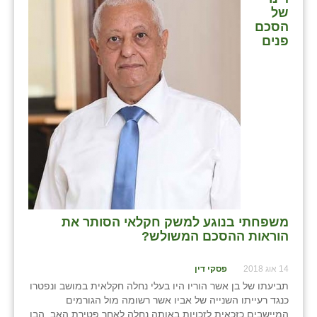
של
הסכם
פנים
משפחתי בנוגע למשק חקלאי הסותר את
הוראות ההסכם המשולש?
14 אוג 2018
פסקי דין
תביעתו של בן אשר הוריו היו בעלי נחלה חקלאית במושב ונפטרו
כנגד רעייתו השנייה של אביו אשר רשומה מול הגורמים
המיישבים כזכאית לזכויות באותה נחלה לאחר פטירת האב. הבן