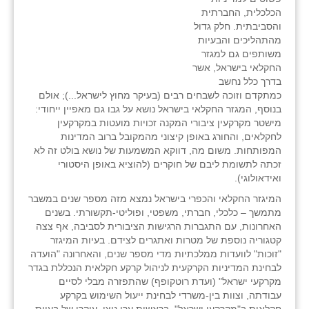
הכלכלית, החברתית
והסביבתית. חלק גדול
מהתהליכים והבעיות
משותפים גם למגזר
החקלאי בישראל, אשר
בדרך כלל נחשב
כמתקדם וזוכה לשבחים רבים (בעיקר מחוץ לישראל...); אולם
בנוסף, המגזר החקלאי בישראל נושא על גבו גם מאפיין ייחודי:
מישטר מקרקעין ציבורי המקנה זכויות מועטות במקרקעין
לחקלאים, והחורג באופן קיצוני מהמקובל ברוב המדינות
המפותחות. משום מה, דווקא המשמעות של נושא בולט זה לא
זכתה לתשומת ליבם של חוקרים (להוציא באופן היסטורי
ואידאולוגי).
המיגזר החקלאי והכפרי בישראל נמצא מזה מספר שנים במשבר
מתמשך – כלכלי, חברתי, משפטי, ופוליטי-תקשורתי. בשנים
האחרונות, עם התגברות הרגישות הציבורית לסביבה, אף צצה
קטגוריה נוספת של מטרות ואתגרים לצידם. בעיות המיגזר
"זוכות" לוועדות ממלכתיות מדי מספר שנים, והאחרונה "הועדה
לבחינת המדיניות הקרקעית לניהול קרקע חקלאית הנכללת בגדר
מקרקעי ישראל" (ועדת רוטקופף) שהתפזרה מבלי לסיים
עבודתה, וצוות בין-משרדי לבחינת ייעול השימוש בקרקע