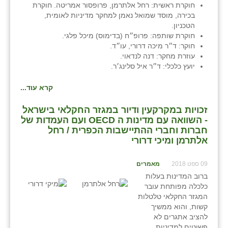
חוקרת ראשית: רחל אלתרמן, פרופסור אמריטה. חוקרת
בכירה, מוסד שמואל נאמן למחקר מדיניות לאומית,
הטכניון.
חוקרת שותפה: פרופ״ח (בדימוס) מיכל פלגי.
חוקר: ד״ר מיכה דרורי, עו״ד.
עוזרת מחקר: דנה לנדאוי.
יועץ כלכלי: ד״ר איל סלינג׳ר.
קרא עוד...
זכויות במקרקעין ודיור במגזר החקלאי בישראל
- השוואה עם מדינות ה OECD ועם העמדות של
חברות וחברי ההתיישבות הכפרית / רחל
אלתרמן ומיכי דרורי
09 ספט 2018
מאמרים
ברוב המדינות בעלות
כלכלה מפותחת עובר
המגזר החקלאי טלטלות
קשות, והוא ממשיך
להציב אתגרים לא
פשוטים למדיניות