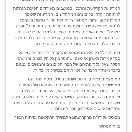
המדיניות הקרקעית והתכנון במושבים מעודדים הפיכת הנחלות
לאחוזות יוקרה. בקיבוצים המתחדשים, המדיניות שכופה
המדינה לגבי שיוך ותמחור של יחידות הדיור גורמת בעקיפין
לג׳נטריפיקציה ופירבור ולפגיעה ביסודות השיתופיות כ״חברה
רצונית״ בעלת רגולציה עצמית. במצב הלימבו הקנייני הנוכחי
נוצרת מדיניות כאוטית ותזזיזתית, ואף עוינות רבה כלפי המגזר
הכפרי וכלפי הערכים והתרומות שאותן הוא מייצג.
דוח זה כולל רק חלק ממימצאי המחקר הרחב. מדווח כאן על
סקר עמדות ראשון אי פעם, שהופץ בין כל הקיבוצים והמושבי.
הסקר שאל על דעותיהם של חברי הקיבוצים והמושבים עצמם
בדבר העתיד הרצוי של זכויותיהם במקרקעין ובדיור.
המימצאים מראים, דעות שונות, בחלקן מפתיעות. הם
מאפשרים הצצה לעתיד בהתחשבות בדעותיהם של המיעוט
הכפרי המנפיק עבור כל תשובי ישראל, העירוניים - תועלות
ציבוריות כה רבות. המחקר משרטט קיים למדיניות כוללת, יציבה
ועקבית, המאפשרת בחירה בין רמות הפרטה שונות של תחזיות
עתידיות ליישוב ולפי רצון חברותיו וחבריו.
מבוסס על דו״ח מחקר שהוגש למשרד החקלאות ופיתוח הכפר
צוות המחקר :