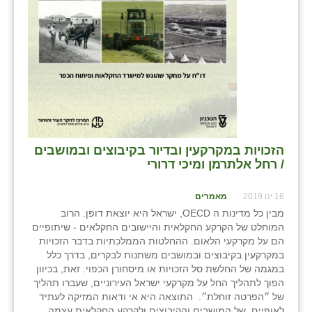
שבי ציון
שדה ורבורג
שדה צבי
שדמה
שכניה
הזכויות במקרקעין ובדיור בקיבוצים ובמושבים
תלמי יוסף
/ רחל אלתרמן ומיכי דרורי
בוסתן הגליל
16 ינו 2019
מאמרים
מבין כל מדינות ה OECD, ישראל היא יוצאת דופן. הרוב
המוחלט של הקרקע החקלאית והיישובים החקלאים - שיתופיים
הם על מקרקעי הלאום. ההחלטות הממלכתיות בדבר הזכויות
במקרקעין בקיבוצים ובמושבים משתנות לבקרים, בדרך כלל
במגמה של החלשת סל הזכויות או מיסחורן הכפוי. זאת, בכיוון
הפוך לתהליך החל על מקרקעי ישראל העירוניים, שעברו תהליך
של ״הפרטה זוחלת״. התוצאה היא אי ודאות המזיקה לעתיד
לאופיים של המושבים והקיבוצים ולקרקע החקלאית עצמה.