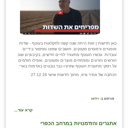
בני ציון
בצרה
בקעות
ֿגבעת שפירא
כאן חדשות | זאת היתה שנה קשה לחקלאות בעוטף - שדות
מופגזים ורמוסים מטנקים, תושבים שפונו ומחסור בידיים
גן הדרום
עובדות. עכשיו העוטף מתעורר לחיים חדשים, בקיבוצים שוב
חורשים וזורעים ומפתחים מוצרים ופטנטים, ואפילו חולמים
גן השומרון
על ויסקי מתוצרת העוטף שזרעיו כבר נובטים באדמות בארי.
הכתבה של אמיר גרא, מתוך חדשות שישי 27.12.24
גני עם
גני יהודה
גנות
פורסם ב-
וידאו
קרא עוד...
ורד יריחו
דקל
אתגרים והזדמנויות במרחב הכפרי