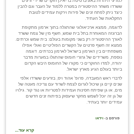
למדעי היהדות באוניברסיטת בר-אילן חוקרים שרידי זרעים
ששרדו משחר ההיסטוריה במטרה ללמוד על העבר וגם להבין
כיצד ניתן לפתח זנים של פירות וירקות עמידים לטובת
החקלאות של העתיד.
לדוגמה, ממצא ארכיאולוגי שהתגלה בתוך ארמון מתקופת
הברונזה המאוחרת בתל בית שמש, חשף מין של צמח ששרד
לאורך ההיסטוריה רק בשני מקומות בעולם: בית שמש וכרתים.
ממצא זה חשף פרטים על הקשרים הפוליטיים ואולי אפילו
משפחתיים בין הארמון בישראל לארמון בכרתים. דוגמה
נוספת, משרידים של גרגרי חומוס שהתגלו במערות מדבר
יהודה, למדו החוקרים כי מקורו של החומוס היבש הקדום
ביותר בעולם הגיע מארץ ישראל.
לדברי ראש המעבדה, פרופ' אהוד ויס, בזרעים ששרדו אלפי
שנים קיים גן שיכול לגרום לצמח לשרוד עם צריכה מעטה של
מים, או גן שפיתח חסינות ועמידות לפטריות או נגד קור. גילויו
של גן זה יוכל לשמש מחקר שיעסוק בפיתוח זנים חדשים
עמידים יותר בעתיד.
פורסם ב-
וידאו
קרא עוד...