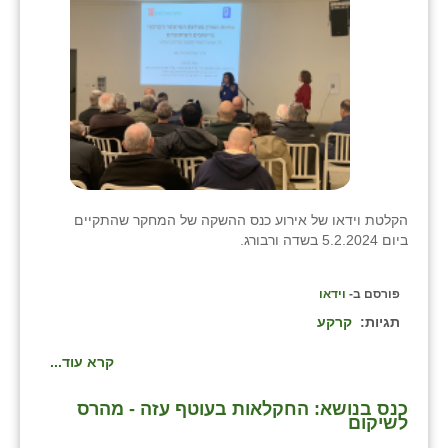
נווה אטי״ב
נהריה (אג״ש)
ניר צבי
עין חצבה
עין תמר
עמרים
הקלטת וידאו של אירוע כנס ההשקה של המחקר שהתקיים
ביום 5.2.2024 בשדה ורבורג.
קורנית
קלחים
פורסם ב-
וידאו
תגיות:
קרקע
רועי
קרא עוד...
רימונים
רמות השבים
כנס בנושא: החקלאות בעוטף עזה - מהרס
לשיקום
רמת הדר