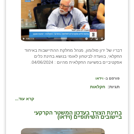
כפר הרי״ף
כפר מישר
כפר מע״ש
כפר מרדכי
דבריו של ירון סולומון, מנהל מחלקת ההתיישבות באיחוד
כפר סבא (אגרא)
החקלאי, בוועדה לביטחון לאומי בנושא בחינת כלים
אפקטיביים בפשיעה החקלאית מהיום : 04/06/2024.
כפר שמריהו
מגשימים
פורסם ב-
וידאו
תגיות:
חקלאות
מישר
קרא עוד...
מכורה
מנחמיה
בחינת הצורך בעדכון המשטר הקרקעי
ביישובים השיתופיים (וידאו)
נאות הכיכר