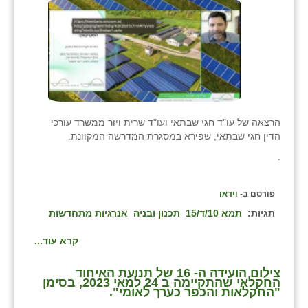
הרצאה של עו"ד חגי שבתאי ועו"ד שרית ויור ממשרד עורכי
הדין חגי שבתאי, שפירא במסגרת המדרשה המקוונת.
.
פורסם ב-
וידאו
תגיות:
תמא 10/ד/15
תכנון ובניה
אנרגיות מתחדשות
קרא עוד...
צילום הועידה ה- 16 של תנועת האיחוד
החקלאי שהתקיימה ב 24 למאי 2023, בסימן
"החקלאות והכפר כערך לאומי".