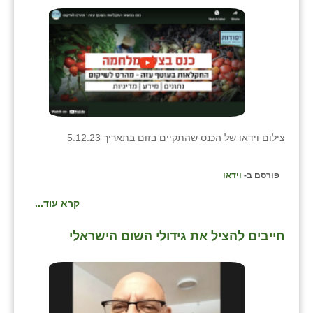
שבי ציון
שדה ורבורג
שדה צבי
שדמה
שכניה
צילום וידאו של
הכנס שהתקיים בזום בתאריך 5.12.23
תלמי יוסף
פורסם ב-
וידאו
בוסתן הגליל
קרא עוד...
חייבים להציל את גידולי השום הישראלי