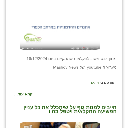
זוהר
הדר עם
חבצלת השרון
חמרה
חרב לאת
מתוך כנס משוב לחקלאות שהתקיים ביום 16/12/2024.
יבול (מורג)
מערוץ ה youtube של Mashov News
יקנעם
פורסם ב-
וידאו
כליל
קרא עוד...
יד השמונה
חייבים למנות גוף על שיתכלל את כל עניין
כפר אביב
הפשיעה החקלאית ויטפל בה !
כפר ביאליק