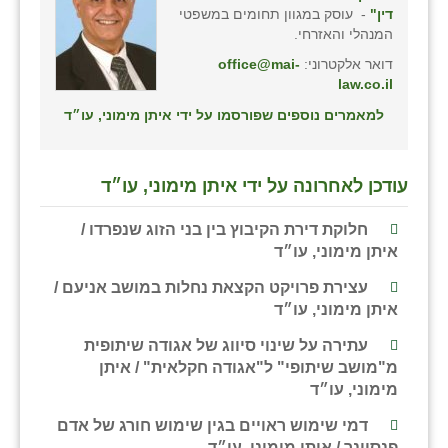
דין"
- עוסק במגוון תחומים במשפטי
המנהלי והאזרחי.
דואר אלקטרוני:
office@mai-
law.co.il
למאמרים נוספים שפורסמו על ידי איתן מימוני, עו״ד
עודכן לאחרונה על ידי איתן מימוני, עו״ד
חלוקת דירת הקיבוץ בין בני הזוג שנפרדו /
איתן מימוני, עו״ד
עצירת פרויקט הקצאת נחלות במושב אניעם /
איתן מימוני, עו״ד
עתירה על שינוי סיווג של אגודה שיתופית
מ"מושב שיתופי" ל"אגודה חקלאית" / איתן
מימוני, עו״ד
דמי שימוש ראויים בגין שימוש חורג של אדם
פנסיונר / איתן מימוני, עו״ד