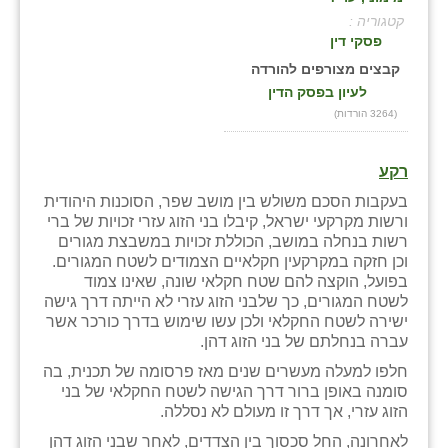
קטגוריה :
בני ציון
פסקי דין
בצרה
קבצים מצורפים להורדה
לעיון בפסק הדין
בקעות
(3264 הורדות)
ֿגבעת שפירא
רקע
גן הדרום
בעקבות הסכם משולש בין מושב שפר, הסוכנות היהודית
ורשות מקרקעי ישראל, קיבלו בני הזוג עזרי זכויות של ברי
גן השומרון
רשות בנחלה במושב, הכוללת זכויות במשבצת מגורים
וכן חזקה במקרקעין חקלאיים הצמודים לשטח המגורים.
גני עם
בפועל, הוקצה להם שטח חקלאי שונה, שאינו צמוד
לשטח המגורים, כך שלבני הזוג עזרי לא הייתה דרך גישה
גני יהודה
ישירה לשטח החקלאי ולכן עשו שימוש בדרך כורכר אשר
עברה בנחלתם של בני הזוג דהן.
גנות
חלפו למעלה מעשרים שנים מאז פרסומה של תכנית, בה
ורד יריחו
סומנה באופן ברור דרך הגישה לשטח החקלאי של בני
הזוג עזרי, אך דרך זו מעולם לא נסללה.
דקל
לאחרונה, החל סכסוך בין הצדדים, לאחר שבני הזוג דהן