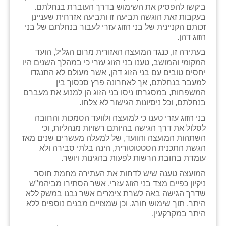
ביקשו להפסיק את השימוש בדרך העוברת בנחלתם.
זוהר
בעקבות זאת הוגשה תביעה זו ותביעה אזרחית שעניינן
זכותם הקניינית של בני הזוג עזרי לעבור בנחלתם של בני
הדר עם
הזוג דהן.
חבצלת השרון
בעתירה זו, כנגד המועצה האזורית מרום הגליל, הועד
המקומי והמושב, טענו בני הזוג עזרי כי במהלך השנים היו
חמרה
יחסים טובים עם בני הזוג דהן, אשר מעולם לא התנגדו
למעבר בנחלתם, אך לאחרונה פרץ סכסוך בין
חרב לאת
המשפחות, במסגרתו ניסו בני הזוג הן למנוע את מעברם
בנחלתם, וכל ניסיונות הגישור לא צלחו.
יבול (מורג)
בני הזוג עזרי טענו כי למועצה ולוועד הסמכות והחובה
לסלול את דרך הגישה בהיותם רשויות מנהליות, וכי
יקנעם
השתהות המועצה והוועד, של למעלה מעשרים שנים מאז
הגשת התכנית הסטטוטורית, הינה בלתי סבירה ולא
כליל
עומדת בחובת הרשות לפעות בהגינות ויושר.
יד השמונה
המועצה טענה שיש לדחות את העתירה מחמת חוסר
ניקיון כפיים מצד בני הזוג עזרי, אשר הסתירו מביהמ"ש
כפר אביב
שדרך הגישה באה לשרת צימרים אשר נבנו במשק ללא
היתר, תוך שימוש חורג, וכן שמצויים מבנים נוספים ללא
כפר ביאליק
היתר במקרקעין.