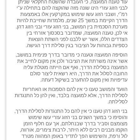
עוד טענה המועצה, כי העובדה שהשטח החקלאי שניתן
כפר הרי״ף
לבני הזוג עזרי הינו שונה מזה שהוקצה להם בתחילה ע"י
רמ"י, ושבני הזוג עשו שימוש במקרקעין אלו באמצעות
כפר מישר
הדרך הקיימת במשך 25 שנים, מלמדות שחייבת להיות
מערכת הסכמית בין המושב, בני הזוג עזרי ובני הזוג דהן.
כפר מע״ש
אי לכן, טענה המועצה, שמדובר בסכסוך אזרחי בין
הצדדים הללו, אשר יש ללבנו לפני השתת הוצאות
כפר מרדכי
כספיות גבוהות על הציבור בגין סלילת דרך הגישה.
כפר סבא (אגרא)
הוסיפה המועצה וטענה כי מדובר בדרך פנימית במושב,
אשר אינה משרתת את הציבור ולכן אין מקום לחייב את
כפר שמריהו
המועצה בסלילת הדרך, ואף אם הייתה מוטלת עליה
החובה לסלול את הדרך, היא רשאית ליצור סולם
מגשימים
עדיפויות ואין מקום להתערב בשיקול דעתה.
הוועד והמושב טענו כי אין להם הסמכות או האחריות
מישר
לסלילת הדרך, אלא למועצה בלבד, ואין להן כל התנגדות
לסלילתה.
מכורה
בני הזוג דהן טענו כי אין להם כל התנגדות לסלילת הדרך,
מנחמיה
והוסיפו כי במשך השנים בני הזוג עזרי עשו שימוש
מצומצם וסביר בדרך שבנחלתם, אך עם חלוף הזמן
נאות הכיכר
הוקמו מבנים רבים ללא היתר, לרבות צימרים, אורווה,
לול ורפת, והשימוש הפך לתדיר באופן המהווה מטרד