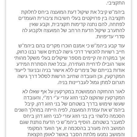
התקציבי.
שבי ציון
ביהמ"ש קיבל את שיקול דעת המועצה ביחס לחלוקת
תקציבה בין פרויקטים בעלי חשיבות ציבורית העומדים
שדה ורבורג
לפתחה, להם נתנה קדימות תקציבית, וקבע שאין
להתערב שיקול הדעת הרחב של המועצה ולקבוע לה
שדה צבי
סדרי עדיפויות.
עוד קבע ביהמ"ש כי אמנם הוכרו מקרים בהם ביהמ"ש
שדמה
חייב רשויות להכשיר דרכי גישה לבתים אשר נבנו כחוק,
אך במקרה זה קיימים מספר שיקולים בעלי משקל מהותי
שכניה
אשר הובילו לדחיית העתירה, ובכל זאת הסתרת המידע
אודות בנייתם של צימרים ללא אישור בניה ובניגוד לייעוד
תלמי יוסף
המקרקעין, וכן העובדה שחיוב הרשות לסלול דרך גישה
תגרום למתן גמול לעבריינות בניה.
בוסתן הגליל
לאור ההחזקה הממושכת במקרקעין על אף שאלו לא
המקרקעין שהוקצו לבני הזוג עזרי ע"י רמ"י, והעובדה
שעשו שימוש בדרך בשטחם של בני הזוג דהן, קיבל
ביהמ"ש את עמדת המועצה, לפיה הייתה במהלך השנים
הסכמה כלשהי בין בני הזוג עזרי לבני הזוג דהן ביחס
למעבר בשטחם. הוסיף ביהמ"ש כי הדעת נותנת שגם
המושב היה מעורב בהסכמה זו, אך הוועד המקומי
והמושב נמנעו מלתת הסבר באשר לאופן הקצאת