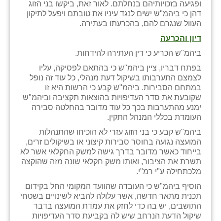
נווה אטי״ב
ופגיעה בזכויותיהם בנחלתם. לאור זאת, ביקשו בני הזוג
דהן כי ביהמ"ש ישים לנגד עיניו את טובתם ויפעל לתיקון
נהריה (אג״ש)
העוול שנגרם להם, בהכרעתו בעתירה.
דיון והכרעה
ניר צבי
ביהמ"ש הכריע כי דין העתירה להידחות.
עין חצבה
בפתח דבריו, ציין ביהמ"ש כי בהתאם לפסיקה, עליו
לצמצם התערבותו בשיקול דעת מנהלי, כל עוד זה נופל
עין תמר
במתחם הסבירות. ביהמ"ש קבע כי הרשות היא זו
שקובעת את סדר העדיפויות בהוצאות תקציבה וביהמ"ש
עמרים
ימנע מהתערבות בכך כל עוד מדובר בהחלטה סבירה
העומדת בכללי המנהל התקין.
קורנית
ביהמ"ש קבע כי בני הזוג עזרי לא הוכיחו שהתנהלות
קלחים
המועצה נגועה בחוסר סבירות קיצוני או בשיקולים זרים,
בייחוד כאשר מדובר בדרך גישה למשק החקלאי אשר לא
רועי
תשרת את הציבור, ואותו משק חקלאי שונה מזה שהוקצה
מלכתחילה ע"י רמ"י.
רימונים
הוסיף ביהמ"ש כי העובדה שהוועד המקומי החל בקידום
תכנית מתאר חדשה, אשר עלולה להביא לשינויים בשטחי
רמות השבים
התושבים, יש בה כדי לחזק את עמדת המועצה בדבר
שיקול הדעת הנרחב שיש לה בקביעת סדר העדיפויות
רמת הדר