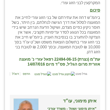
המקרקעין לבני הזוג עזרי.
סיכום
ביהמ"ש דחה את עתירתם של בני הזוג עזרי לחייב את
המועצה לסלול את דרך הגישה לנחלתם, בין היתר, בשל
חוסר ניקיון כפיים מצדם, ושיקול הדעת הנרחב שיש בידי
המועצה בכל הנוגע לסדר עדיפויות תקציבי, אשר אין
הצדקה להתערב בו בנסיבות העניין. ביהמ"ש חייב את
בני הזוג עזרי בתשלום הוצאות משפט ושכ"ט עו"ד בסך
10,000 ₪ לטובת המועצה, ובסך 2,000 ₪ לטובת בני
הזוג דהן.
עת"מ (נצרת) 22494-06-15 רפאל עזרי נ' מועצה
אזורית מרום הגליל, פס״ד מיום 14/07/016
גודל פונט
הדפס
דוא"ל
איתן מימוני, עו״ד
"איתן מימוני ושות' - משרד עורכי