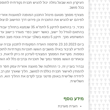
העיקרון הוא שבעל נחלה יכול להגיש תכנית נקודתית לתוס
בכל מושב.
מצורף מסמך מטעם מינהל התכנון המופנה למועצות אזוריו
לפיהם יש להגיש את התוכנית וכן פירוט דרך החישוב לניצול
המשתמע מכך. תיקון 5 נמצא בשלבי עבודה ונוכח מצב המלחמה בהתאם לבירור שערכתי ייגרמו עיכובים באישור התוכנית.
ביום 23.10.2023 פרסמה הועדה המקומית לתכנו
להודיע לציבור באילו מושבים הוגשו תוכניות נקודתיות לתו
נוספות. מקריאת המסמך המצורף לעדכון זה ניתן לראות, כ
ובאחרים הוגשו מספר נמוך של תוכניות וברבים כלל לא הוגש
נבהיר בעניין זה, כי ההחלטה של מועצה אזורית עמק חפר ה
להמתין לאישור תכנית כוללנית למושב, הליך שאורך זמן רב
ליחידה שלישית באופן פרטני ובכך לקדם את ההליך הוא, ההי
השלישית.
מידע נוסף
הערת מערכת