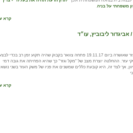
לבנות בית בנחלה המשפחתית ולכן
"יתרון הדעת תחיה את בעליה" - צריך
ן משפחתי על בניה
.
קרא עו
אביגדור ליבוביץ, עו״ד
החלטה 1521 של מועצת מקרקעי ישראל העוסקת במשקי עזר שאושרה ביום 19.11.17 פתחה צוואר בקבוק שהיה תקוע זמן רב בכדי לבצ
קי עזר. ההחלטה יוצרת מצב של "מקל וגזר" כך שהיא הפחיתה את גובה דמי
ון, אך לצד זה, היא קובעת כללים שמשנים את פניו של משק העזר בשני נושאי
י
קרא עו