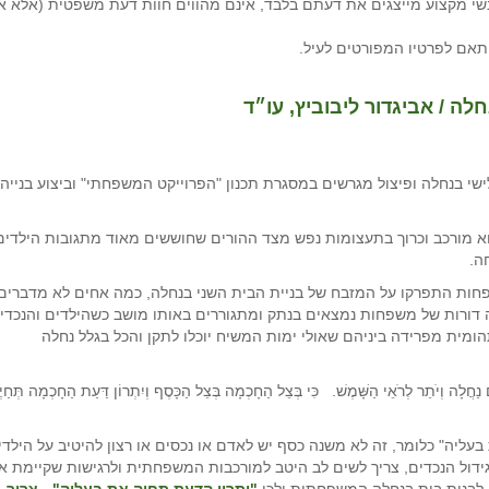
י מקצוע מייצגים את דעתם בלבד, אינם מהווים חוות דעת משפטית (אלא א
תאם לפרטיו המפורטים לעיל.
ה / אביגדור ליבוביץ, עו״ד
שי בנחלה ופיצול מגרשים במסגרת תכנון "הפרוייקט המשפחתי" וביצוע בנייה
א מורכב וכרוך בתעצומות נפש מצד ההורים שחוששים מאוד מתגובות הילדים
ה.
שפחות התפרקו על המזבח של בניית הבית השני בנחלה, כמה אחים לא מדברים
ה דורות של משפחות נמצאים בנתק ומתגוררים באותו מושב כשהילדים והנכדי
ומית מפרידה ביניהם שאולי ימות המשיח יוכלו לתקן והכל בגלל נחלה
לְרֹאֵי הַשָּׁמֶשׁ. כִּי בְּצֵל הַחָכְמָה בְּצֵל הַכָּסֶף וְיִתְרוֹן דַּעַת הַחָכְמָה תְּחַיֶ
ליה" כלומר, זה לא משנה כסף יש לאדם או נכסים או רצון להיטיב על הילדי
גידול הנכדים, צריך לשים לב היטב למורכבות המשפחתית ולרגישות שקיימת א