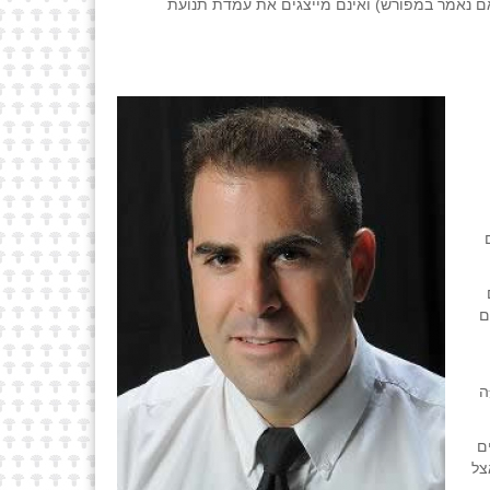
ם נאמר במפורש) ואינם מייצגים את עמדת תנועת
ם
ּה
ם
צל