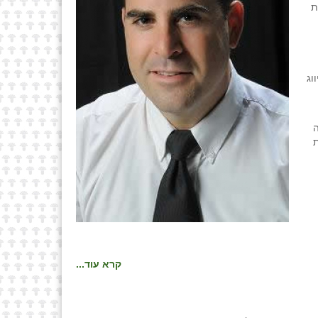
ת
 צפיפות וסיווג
ה
ת
קרא עוד...