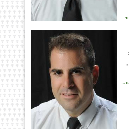
ד...
ע
ם
ד...