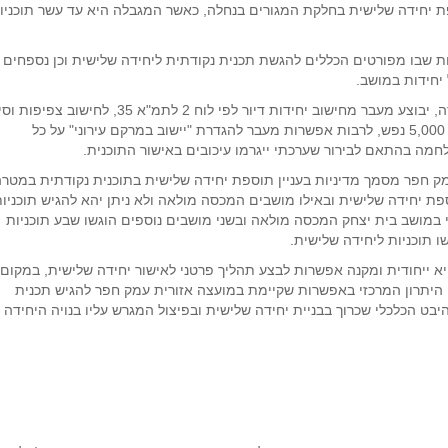
פת יחידה שלישית בחלקת המגורים בנחלה, כאשר המגבלה היא עד עשר תוכניו
ת שבו מפורטים הכללים להגשת תכנית נקודתית ליחידה שלישית וכן נספחים
 יחידות במושב.
נזכיר, כי בהתאם לתיקון 5 לתמ"א 35 שנמצא בתהליך עבודה, יבוצע מעבר מחישוב יחידות דיור לפי לוח 2 לתמ"א 35, לחישוב
בהתאם לגודל כל יישוב, כאשר יישוב כפרי מוגדר כיישוב עד 5,000 נפש, לרבות אפשרות מעבר להגדרת "יישוב במרקם עירוני" על כל
ן ובניה עמק חפר מסמך מדיניות בעניין תוספת יחידה שלישית בתוכנית נקודתית במטר
ספת יחידה שלישית ובאילו מושבים המכסה מולאה ולא ניתן יהא להגיש תוכניו
י במושב בית יצחק המכסה מולאה ובשני מושבים נוספים הוגשו שבע תוכניות
ו תוכניות ליחידה שלישית.
יא ייחודית ומקנה אפשרות לבצע תהליך פרטני לאישור יחידה שלישית, במקום
. היתרון המרכזי באפשרות שקיימת במועצה אזורית עמק חפר להגיש תכנית
בט הכלכלי שכרוך בבניית יחידה שלישית ובפיצול המגרש עליו בנויה היחידה