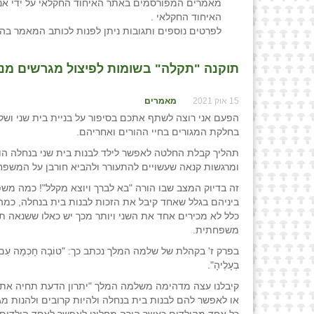
מאמרים המפורסמים באתר האיחוד החקלאי על ידי אנש
האיחוד החקלאי .
לפרטים נוספים ותגובות ניתן לפנות לכותב המאמר בה
תוקנה "תקלה" בשומות לפיצול מגרשים מנחל
15 אוק 2021
מאמרים
הפעם אני רוצה לשתף אתכם בסיפור על בניית בית שני ושלי
בחלקת המגורים בחיי ההורים ואחריהם.
תהליך קבלת החלטה לאפשר לילד לבנות בית שני בנחלה הו
ומרגשות קנאה שעשויים להתעורר ולהביא חורבן על המשפח
זה בדיוק המצב שבו הורה "בא לברך ויוצא מקלל"! כמה מ
ביניהם בגלל שאחד קיבל את הזכות לבנות בית בנחלה, כמ
כלל לא מכירים אחד את השני ויותר מכך יש כאלו ששנאה תה
משפחתית.
בפרק ז' בקהלת של שלמה המלך נכתב כך: "טוֹבָה חָכְמָה עִם נַחֲלָה וְיֹתֵר 
בְעָלֶיהָ".
קיבלנו עצה מדהימה משלמה המלך "יתרון הדעת תחיה את בע
או לאפשר להם לבנות בית בנחלה ולהיות קרובים ולהנות מ