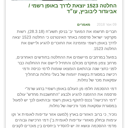
החלטה 1523 יוצאת לדרך באופן רשמי /
אביגדור ליבוביץ, עו״ד
09 אפר 2018
מאמרים
חברים תרשמו את המועד יב' בניסן תשע"ח (28.3.18), רשות
מקרקעי ישראל פרסמה באתר האינטרנט כי החלטה 1523 יצאה
לדרך באופן רשמי ומזמינה את החוכרים להגיע וליישם את
החלטה 1523.
בפועל במרחבים מיישמים את ההחלטה בחודשים האחרונים,
מרחב צפון מתקדם מכולם והתחיל ליישם את ההחלטה כבר
לפני כחצי שנה ובהתאם הומצאו שומות לדמי כניסה ודמי
רכישה במסגרת בקשות יזומות של בעלי נחלות ובתהליך
עסקאות מכר של נחלות.
דמי ההסכמה חלפו מן העולם באופן רשמי! ברגע שרמ"י
פרסמה את ההזמנה להגיע ולבצע "התחשבנות מחדש" עולם
"דמי הרכישה" נכנס לתוקף באופן רשמי ובהתאם לכך יש לפעול
במסגרת עסקאות מכר ורכישה של נחלות.
נזכיר, כי ברוב האזורים בארץ (למעט אזור עדיפות לאומית א' וקו
עימות ובחלק מאזורי עדיפות לאומית ב') דמי הרכישה גבוהים
מדמי ההסכמה ונושא זה יש להסדיר ביחסים בין מוכרים לקונים