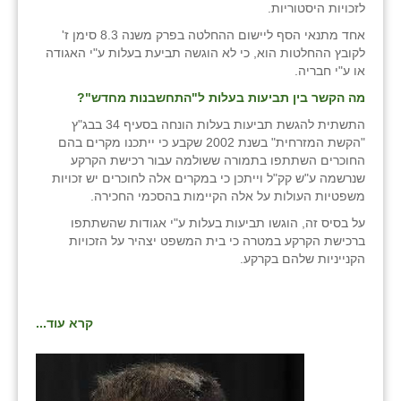
נווה אטי״ב
לזכויות היסטוריות.
אחד מתנאי הסף ליישום ההחלטה בפרק משנה 8.3 סימן ז'
נהריה (אג״ש)
לקובץ ההחלטות הוא, כי לא הוגשה תביעת בעלות ע"י האגודה
או ע"י חבריה.
ניר צבי
מה הקשר בין תביעות בעלות ל"התחשבנות מחדש
"?
עין חצבה
התשתית להגשת תביעות בעלות הונחה בסעיף 34 בבג"ץ
"הקשת המזרחית" בשנת 2002 שקבע כי ייתכנו מקרים בהם
עין תמר
החוכרים השתתפו בתמורה ששולמה עבור רכישת הקרקע
שנרשמה ע"ש קק"ל וייתכן כי במקרים אלה לחוכרים יש זכויות
עמרים
משפטיות העולות על אלה הקיימות בהסכמי החכירה.
קורנית
על בסיס זה, הוגשו תביעות בעלות ע"י אגודות שהשתתפו
ברכישת הקרקע במטרה כי בית המשפט יצהיר על הזכויות
קלחים
הקנייניות שלהם בקרקע.
רועי
קרא עוד...
רימונים
רמות השבים
רמת הדר