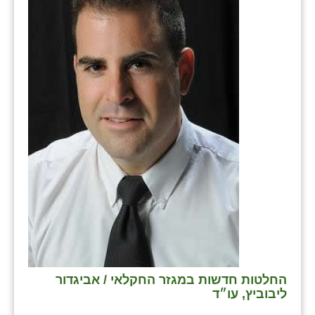
שבי ציון
שדה ורבורג
שדה צבי
שדמה
שכניה
תלמי יוסף
בוסתן הגליל
החלטות חדשות במגזר החקלאי / אביגדור
ליבוביץ, עו״ד