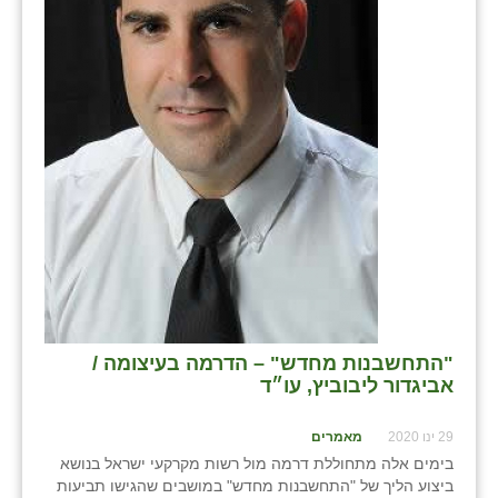
כפר הרי״ף
כפר מישר
כפר מע״ש
כפר מרדכי
כפר סבא (אגרא)
כפר שמריהו
מגשימים
מישר
"התחשבנות מחדש" – הדרמה בעיצומה /
מכורה
אביגדור ליבוביץ, עו״ד
מנחמיה
29 ינו 2020
מאמרים
נאות הכיכר
בימים אלה מתחוללת דרמה מול רשות מקרקעי ישראל בנושא
ביצוע הליך של "התחשבנות מחדש" במושבים שהגישו תביעות