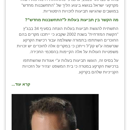
זוהר
מקרקעי ישראל בנושא ביצוע הליך של "התחשבנות מחדש"
במושבים שהגישו תביעות לזכויות היסטוריות.
הדר עם
מה הקשר בין תביעות בעלות ל"התחשבנות מחדש
"?
חבצלת השרון
התשתית להגשת תביעות בעלות הונחה בסעיף 34 בבג"ץ
"הקשת המזרחית" בשנת 2002 שקבע כי ייתכנו מקרים בהם
חמרה
החוכרים השתתפו בתמורה ששולמה עבור רכישת הקרקע
שנרשמה ע"ש קק"ל וייתכן כי במקרים אלה לחוכרים יש זכויות
חרב לאת
משפטיות העולות על אלה הקיימות בהסכמי החכירה.
על בסיס זה, הוגשו תביעות בעלות ע"י אגודות שהשתתפו
יבול (מורג)
ברכישת הקרקע במטרה כי בית המשפט יצהיר על הזכויות
הקנייניות שלהם בקרקע.
יקנעם
קרא עוד...
כליל
יד השמונה
כפר אביב
כפר ביאליק