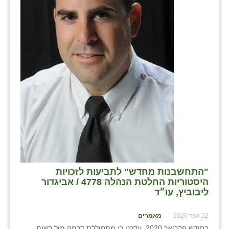
בני ציון
בצרה
בקעות
ֿגבעת שפירא
גן הדרום
גן השומרון
גני עם
גני יהודה
"התחשבנות מחדש" לתביעות לזכויות
גנות
היסטוריות החלטת הנהלה 4778 / אביגדור
ליבוביץ, עו״ד
ורד יריחו
22 אפר 2020
מאמרים
דקל
בחודש פברואר 2020, עדכנו כי מתחוללת דרמה מול רשות