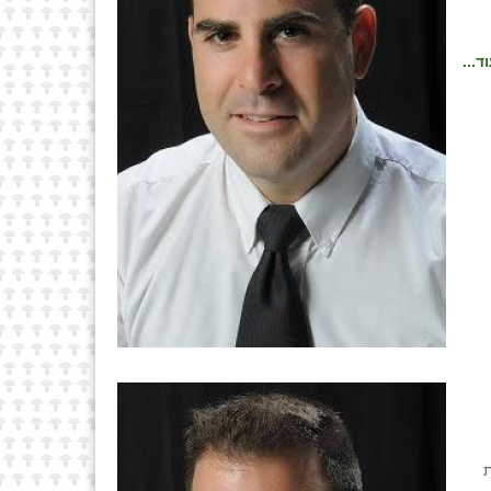
ד...
ות