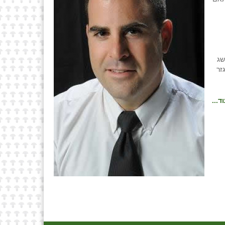
שג
זר
ד...