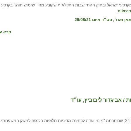
רקעי ישראל ובחוק ההתיישבות החקלאית שקובע מהו "שימוש חורג" בקרקע
בנחלות
.
קרא עו
/ אביגדור ליבוביץ, עו״ד
בהמשך להחלטת מועצת מקרקעי ישראל 1580 מיום 24.12.18, שכותרתה "מינוי ועדה לבחינת מדיניות חלופות הכנסה למשק המשפחתי