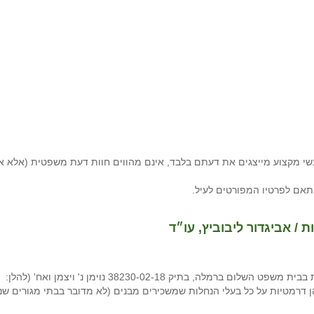
י מקצוע מייצגים את דעתם בלבד, אינם מהווים חוות דעת משפטית (אלא א
תאם לפרטיו המפורטים לעיל.
/ אביגדור ליבוביץ, עו״ד
ביום 19.8.2021 ניתן פסק דין בנושא השכרת מבנים בנחלות בבית משפט השלום ברמלה, בתיק 38230-02-18 נוימן נ' ויצמן ואח' (להלן:
 הן דרמטיות על כל בעלי הנחלות שמשכירים מבנים (לא מדובר בבתי מגורים שנב