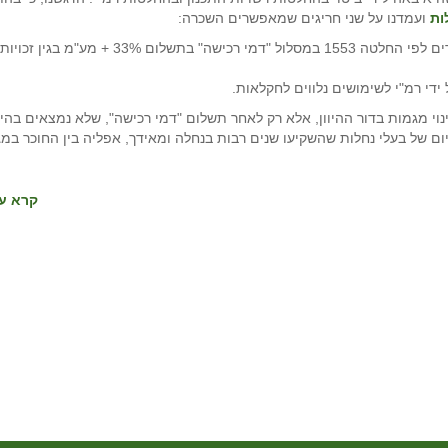
ות
ועמדנו על שני חריגים שמאפשרים השכרה:
השכרה של בתי מגורים בהיתר לאחר היוון חלקת המגורים לפי החלטה 1553 במסלול "דמי רכישה" בתשלום 33% + מע"מ בגין זכויות
די רמ"י לשימושים נלווים לחקלאות.
י מגמות בדור ההיוון, אלא רק לאחר תשלום "דמי רכישה", שלא נמצאים בהי
ום של בעלי נחלות שהשקיעו שנים רבות בנחלה ומאידך, אפליה בין החוכר במג
קרא עו