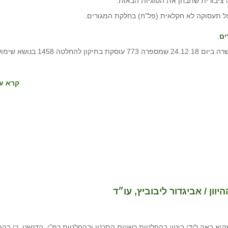
ציבורית שתבחן את הסוגיות הבאות:
ל תעסוקה לא חקלאית (פל"ח) בחלקת המגורים.
ים
.
- הצעת החלטה נוספת שאושרה ביום 24.12.18 שמספרה 773 עוסקת בתיקון להחלטה 1458 
קרא עו
ון / אביגדור ליבוביץ, עו״ד
היא באה לידי ביטוי בהחלטות רשויות התכנון ובהחלטות רמ"י. הדגשנו, כי בה