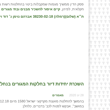
פסק הדין ממשיך מגמות שמקבלות ביטוי בהחלטות רשות מק
חקלאית, לפיהן,
קיים איסור להשכיר מבנים ובתי מגורים 
ת״א (שלום)(רמלה) 38230-02-18 אברהם נוימן נ׳ דוד ויצמן ואח׳, פס״ד מיום 29/08/21
השכרת יחידות דיור בחלקות המגורים בנחלות 
28 יונ 2020
מאמרים
במושב", אבקש לפנות לכב' בדברים, כלהלן: