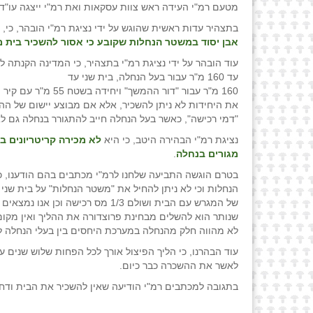
מטעם רמ"י העידה ראש צוות עסקאות ואת רמ"י ייצגה עו"
בתצהיר עדות ראשית שהוגש על ידי נציגת רמ"י הובהר, כי,
אבן יסוד במשטר הנחלות שקובע כי אסור להשכיר בית מ
עוד הובהר על ידי נציגת רמ"י בתצהיר, כי המדינה הקנתה 
עד 160 מ"ר עבור בעל הנחלה, בית שני עד
160 מ"ר עבור "דור ההמשך" ויחידה בשטח 55 מ"ר עם קיר משותף עבור דור שלישי.
"דמי רכישה", כאשר בעל הנחלה חייב להתגורר בנחלה גם ל
נציגת רמ"י הבהירה היטב, כי היא
לא מכירה קריטריונים ב
מגורים בנחלה
.
בטרם הוגשה התביעה שלחנו לרמ"י מכתבים בהם הודענו, כי 
הנחלות וכי לא ניתן להחיל את "משטר הנחלות" על בית שני 
שנותר הוא להשלים מבחינת פרוצדורה את ההליך ואין מקו
לא מהווה חלק מהנחלה במערכת היחסים בין בעלי הנחלה לי
עוד הבהרנו, כי הליך הפיצול אורך לכל הפחות שלוש שנים עד
לאשר את ההשכרה כבר כיום.
בתגובה למכתבים רמ"י הודיעה שאין להשכיר את הבית ודח