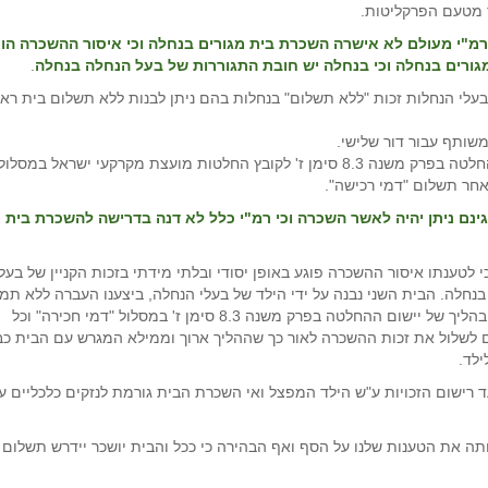
ד מטעם הפרקליטות.
רמ"י מעולם לא אישרה השכרת בית מגורים בנחלה וכי איסור ההשכרה הו
גורים בנחלה וכי בנחלה יש חובת התגוררות של בעל הנחלה בנחלה
.
לבעלי הנחלות זכות "ללא תשלום" בנחלות בהם ניתן לבנות ללא תשלום בית רא
את היחידות לא ניתן להשכיר, אלא אם מבוצע יישום של ההחלטה בפרק משנה 8.3 סימן ז' לקובץ החלטות מועצת מקרקעי ישראל במסלול
אחר תשלום "דמי רכישה".
גינם ניתן יהיה לאשר השכרה וכי רמ"י כלל לא דנה בדרישה להשכרת בית
לטענתו איסור ההשכרה פוגע באופן יסודי ובלתי מידתי בזכות הקניין של בעלי
בנחלה. הבית השני נבנה על ידי הילד של בעלי הנחלה, ביצענו העברה ללא תמ
של המגרש עם הבית ושולם 1/3 מס רכישה וכן אנו נמצאים בהליך של יישום ההחלטה בפרק משנה 8.3 סימן ז' במסלול "דמי חכירה" וכל
ם לשלול את זכות ההשכרה לאור כך שההליך ארוך וממילא המגרש עם הבית כב
לד.
 רישום הזכויות ע"ש הילד המפצל ואי השכרת הבית גורמת לנזקים כלכליים עצומ
תה את הטענות שלנו על הסף ואף הבהירה כי ככל והבית יושכר יידרש תשלום