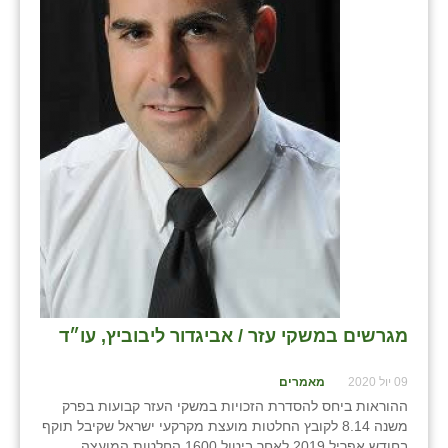
בני ציון
בצרה
בקעות
ֿגבעת שפירא
גן הדרום
גן השומרון
גני עם
גני יהודה
מגרשים במשקי עזר / אביגדור ליבוביץ, עו״ד
גנות
09 יול 2020
מאמרים
ורד יריחו
ההוראות ביחס להסדרת הזכויות במשקי העזר קבועות בפרק
דקל
משנה 8.14 לקובץ החלטות מועצת מקרקעי ישראל שקיבל תוקף
בחודש אפריל 2019 לאחר ביטול 1600 החלטות המועצה.