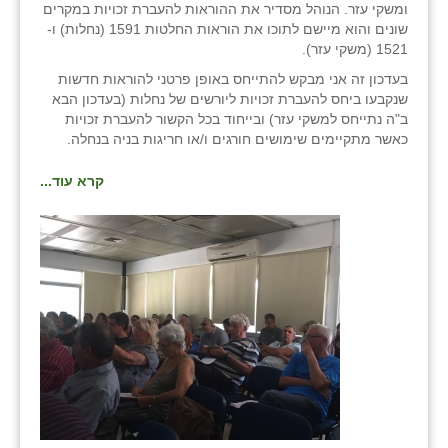
נווה אטי״ב
ומשקי עזר. הנוהל מסדיר את ההוראות להעברת זכויות במקרים
שונים והוא מיישם לתוכו את הוראות החלטות 1591 (נחלות) ו-
נהריה (אג״ש)
1521 (משקי עזר).
בעדכון זה אני מבקש להתייחס באופן פרטני להוראות חדשות
ניר צבי
שנקבעו ביחס להעברת זכויות ליורשים של נחלות (בעדכון הבא
ב"ה נתייחס למשקי עזר) ובייחוד בכל הקשור להעברת זכויות
עין חצבה
כאשר מתקיימים שימושים חורגים ו/או חריגות בניה בנחלה.
עין תמר
קרא עוד...
עמרים
קורנית
קלחים
רועי
רימונים
רמות השבים
רמת הדר