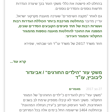
בהחלט לא פישטה את כללי משקי העזר בכך שיצרה הגדרות
חדשות נוספים והסדרים נוספים.
גם לאחר "מקצה השיפורים" שערכה מועצת מקרקעי ישראל,
עדיין מדובר
בהחלטה מורכבת ביותר הכוללת הגדרות רבות
ועשרות רבות של תתי סעיפים הקובעים הסדרים שונים,
המפנה את החוכר להחלטות מועצה נוספות מהמגזר
החקלאי והמגזר העירוני
.
חוזר משרד 24/17 של משרד עו״ד חגי שבתאי, שפירא
קרא עוד...
משקי עזר "הילדים החורגים" / אביגדור
ליבוביץ, עו״ד
27 נוב 2017
מאמרים
"משקי עזר" ניתן להגדירם כ"ילדים החורגים" של המגזר
החקלאי. משקי העזר לא קיבלו מספיק שימת לב בשנים
האחרונות, לאור העיסוק הנרחב ב"עידן הנחלה המהוונת"
ובהחלטה 1464 שיישומה החל בימים אלה בכל המרחבים