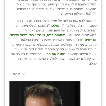
זוהר
תהליכי העבודה לביצוע תהליך היוון, מכר משקי עזר, פיצול
מגרשים, תוספת בניה, שינויי ייעוד, מוסדרים בנוהל עבודה
הדר עם
B37.09 "פעולות במשקי עזר".
בהתאם להוראות החלות על משקי העזר בפרק משנה 8.14
חבצלת השרון
לקובץ ההחלטות (להלן: "
ההחלטה
"), הוקנו לבעלי משקי העזר
תמריצים לבצע תהליך של היוון הזכויות, שכן לאחר ההיוון,
חמרה
התשלומים לרמ"י בגין
תוספות בניה, שינויי ייעוד וניצול ופיצול
מגרשים
, יופחתו לעומת הערכים שהיו קיימים בהחלטות
חרב לאת
קודמות. מאידך, ההחלטה קובעת כי במשקי עזר במגזר העירוני,
קיימת חובה לבצע היוון לצורך תוספת יחידות דיור, שינו יעוד
יבול (מורג)
וניצול ופיצול מגרשים
ומתנה את ההיוון
בהתחייבות להשיב את
הקרקע למדינה בשטח מעבר לחלקת המגורים, כפי שיורחב
יקנעם
להלן.
כליל
קרא עוד...
יד השמונה
כפר אביב
כפר ביאליק