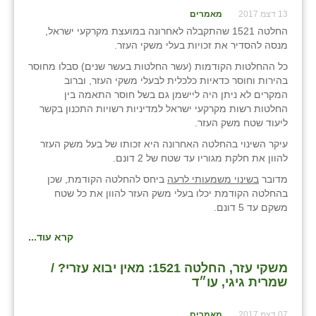
13 דצמ 2017
מאמרים
החלטה 1521 שהתקבלה לאחרונה במועצת מקרקעי ישראל,
מנסה להסדיר את זכויות בעלי משקי העזר.
כל ההחלטות הקודמות (עשר החלטות בעשר שנים) סבלו מחוסר
בהירות וחוסר כדאיות כלכלית לבעלי משקי העזר, וברוב
המקרים לא ניתן היה ליישמן גם בשל חוסר התאמה בין
החלטות רשות מקרקעי ישראל למדיניות רשויות התכנון בקשר
ליעוד שטח משק העזר.
עיקר השינוי בהחלטה האחרונה היא זכותו של בעל משק העזר
להוון את חלקת מגוריו עד שטח של 2 דונם.
מדובר
בשינוי משמעותי לרעה
ביחס להחלטה הקודמת, שכן
בהחלטה הקודמת יכלו בעלי משק העזר להוון את כל שטח
משקם עד 5 דונם.
קרא עוד...
משקי עזר, החלטה 1521: מאין יבוא עזרי? /
שמרית גיגי, עו״ד
07 דצמ 2017
מאמרים