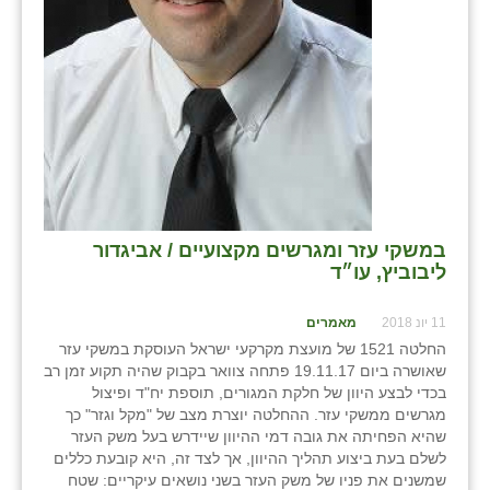
במשקי עזר ומגרשים מקצועיים / אביגדור
ליבוביץ, עו״ד
11 יונ 2018
מאמרים
החלטה 1521 של מועצת מקרקעי ישראל העוסקת במשקי עזר
שאושרה ביום 19.11.17 פתחה צוואר בקבוק שהיה תקוע זמן רב
בכדי לבצע היוון של חלקת המגורים, תוספת יח"ד ופיצול
מגרשים ממשקי עזר. ההחלטה יוצרת מצב של "מקל וגזר" כך
שהיא הפחיתה את גובה דמי ההיוון שיידרש בעל משק העזר
לשלם בעת ביצוע תהליך ההיוון, אך לצד זה, היא קובעת כללים
שמשנים את פניו של משק העזר בשני נושאים עיקריים: שטח