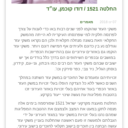
החלטה 1521 / דודו קוכמן, עו״ד
07 ינו 2018
מאמרים
משקי העזר שהוקמו לפני שנים רבות באו כדי לענות על צורך
לפרנסה חלקית למי שפרנסתו העיקרית לא הייתה מהמשק
החקלאי וזאת בשונה מנחלה חקלאית ולכן הם נקראו משקי עזר
וגודלם נע בין כדונם ולעיתים אף חמישה דונם ויותר. משקי עזר
הוקמו גם באזורים עירוניים וגם בהתיישבות הכפרית.
במושבים ובכפרים השיתופים הם בדרך כלל בודדים אך יש
ישובים שבהם משקי העזר הם רבים כמו גיבתון, גני-עם, קידרון,
בוסתן הגליל, ניר צבי, כפר סירקין וכו'.
זכויותיהם ומעמדם של החוכרים במשק עזר השתנה במהלך
השנים כאשר ללא כל הצדקה הופלו בעלי זכויות במשק העזר
באזור הכפרי בעוד אחיהם בעלי זכויות באזור העירוני זכו
בהטבות מפליגות עת נעשה שינוי ייעוד בקרקע.
החלטת מועצת מקרקעי ישראל 1521 שפורסמה בימים אלה
מנסה לתקן במעט את המצב ולצמצם את ההטבות המפליגות
שמהם נהנו בעלי זכויות במשקי עזר במגזר העירוני על ידי
הגבלתם ולמעשה זו פעם ראשונה שהחלטה בעניין משקי עזר
עושה הבחנה בין חוכרים בישוב חקלאי לחוכרים בישוב עירוני.