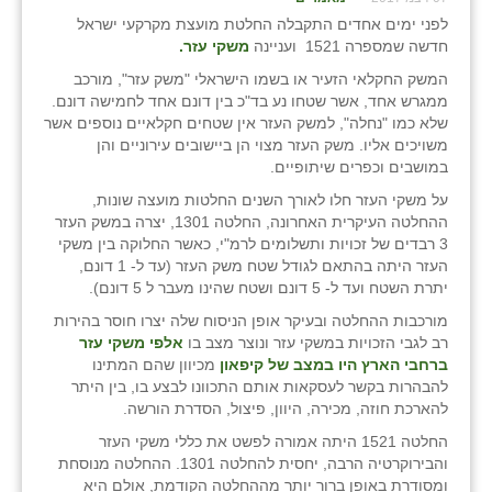
לפני ימים אחדים התקבלה החלטת מועצת מקרקעי ישראל
חדשה שמספרה 1521 ועניינה
משקי עזר.
המשק החקלאי הזעיר או בשמו הישראלי "משק עזר", מורכב
ממגרש אחד, אשר שטחו נע בד"כ בין דונם אחד לחמישה דונם.
שלא כמו "נחלה", למשק העזר אין שטחים חקלאיים נוספים אשר
משויכים אליו. משק העזר מצוי הן ביישובים עירוניים והן
במושבים וכפרים שיתופיים.
על משקי העזר חלו לאורך השנים החלטות מועצה שונות,
ההחלטה העיקרית האחרונה, החלטה 1301, יצרה במשק העזר
3 רבדים של זכויות ותשלומים לרמ"י, כאשר החלוקה בין משקי
העזר היתה בהתאם לגודל שטח משק העזר (עד ל- 1 דונם,
יתרת השטח ועד ל- 5 דונם ושטח שהינו מעבר ל 5 דונם).
מורכבות ההחלטה ובעיקר אופן הניסוח שלה יצרו חוסר בהירות
רב לגבי הזכויות במשקי עזר ונוצר מצב בו
אלפי משקי עזר
ברחבי הארץ היו במצב של קיפאון
מכיוון שהם המתינו
להבהרות בקשר לעסקאות אותם התכוונו לבצע בו, בין היתר
להארכת חוזה, מכירה, היוון, פיצול, הסדרת הורשה.
החלטה 1521 היתה אמורה לפשט את כללי משקי העזר
והבירוקרטיה הרבה, יחסית להחלטה 1301. ההחלטה מנוסחת
ומסודרת באופן ברור יותר מההחלטה הקודמת, אולם היא