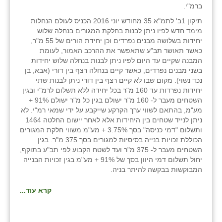
ברמ"י.
תיקון 1ב' לתמ"א 35 מחודש יוני 2016 הכניס לעולם הנחלות
מימד חדש לפיו ניתן לבנות בחלקת המגורים בנחלה שלוש
יחידות בשלושה מבנים נפרדים וכן יחידת הורים של 55 מ"ר,
כאשר תאושר תב"ע שתאפשר את ההרכב האמור, לעומת
המבנה שקיים עד היום לפיו ניתן לבנות בנחלה שלוש יחידות
בשני מבנים נפרדים, כאשר קיים בנחלה רצף בין דורי (אבא, בן
נכד נשוי). מקום שבו לא קיים רצף בין דורי ניתן לבנות שתי
יחידות נפרדות עד 160 מ"ר בכל יחידה ללא תשלום לרמ"י ובגין
השטחים מעבר ל- 160 מ"ר ישולם בגין כל מ"ר ישולם 91% +
מע"מ, בהתאם לשווי ערך הקרקע שייקבע על ידי שמאי רמ"י. לא
ניתן לנייד שטחים בין היחידות אלא לאחר יישום החלטה 1464
ותשלום "דמי כניסה" בסך 3.75% + מע"מ משווי חלקת המגורים
הכוללת זכויות בנייה בסיסיות למגורים בסך 375 מ"ר. בגין
השטחים מעבר ל- 375 מ"ר ועד לשטח הקבוע לפי תב"ע בתוקף,
יחול תשלום דמי היוון בסך של 91% + מע"מ בגין זכויות הבנייה
המבוקשות בבקשה להיתר בניה.
קרא עוד...