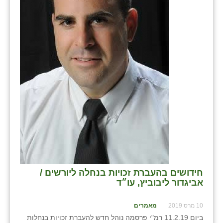
כפר הרי״ף
כפר מישר
כפר מע״ש
כפר מרדכי
כפר סבא (אגרא)
כפר שמריהו
מגשימים
מישר
מכורה
חידושים בהעברת זכויות בנחלה ליורשים /
אביגדור ליבוביץ, עו״ד
מנחמיה
נאות הכיכר
10 מרס 2019
מאמרים
ביום 11.2.19 רמ"י פרסמה נוהל חדש להעברת זכויות בנחלות