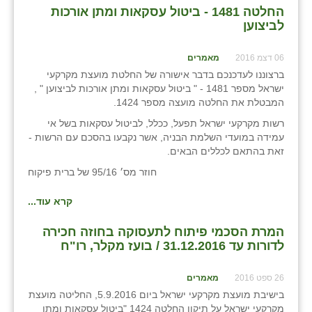
נווה אטי״ב
החלטה 1481 - ביטול עסקאות ומתן אורכות
לביצוען
נהריה (אג״ש)
ניר צבי
06 דצמ 2016
מאמרים
ברצוננו לעדכנכם בדבר אישורה של החלטת מועצת מקרקעי
עין חצבה
ישראל מספר 1481 - " ביטול עסקאות ומתן אורכות לביצוען " ,
המבטלת את החלטה מועצה מספר 1424.
עין תמר
רשות מקרקעי ישראל תפעל, ככלל, לביטול עסקאות בשל אי
עמידה במועדי השלמת הבניה, אשר נקבעו בהסכם עם הרשות -
עמרים
זאת בהתאם לכללים הבאים.
קורנית
חוזר מס׳ 95/16 של ברית פיקוח
קלחים
קרא עוד...
רועי
המרת הסכמי פיתוח לתעסוקה בחוזה חכירה
לדורות עד 31.12.2016 / בועז מקלר, רו"ח
רימונים
26 ספט 2016
מאמרים
רמות השבים
בישיבת מועצת מקרקעי ישראל ביום 5.9.2016, החליטה מועצת
רמת הדר
מקרקעי ישראל על תיקון החלטה 1424 "ביטול עסקאות ומתן