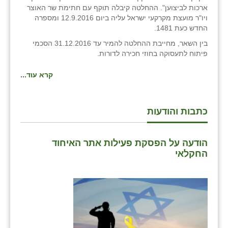
ארכות לביצוען". ההחלטה קיבלה תוקף עם חתימת שר האוצר
שבי ציון
ויו"ר מועצת מקרקעי ישראל עליה ביום 12.9.2016 ומספרה
החדש כעת 1481.
שדה ורבורג
בין השאר, מחייבת ההחלטה להמיר עד 31.12.2016 הסכמי
פיתוח לתעסוקה בחוזי חכירה לדורות.
שדה צבי
קרא עוד...
שדמה
שכניה
כתבות והודעות
תלמי יוסף
בוסתן הגליל
הודעה על הפסקת פעילות אתר האיחוד
החקלאי