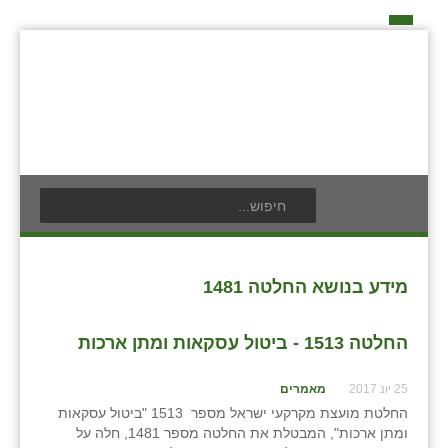
דף הבית
על האיחוד החקלאי
אידאה ומעש
כפרי האיחוד החקלאי
אודים
תנועת הנוער
בעלי תפקיד בתנועה
אילניה
לוח אירועים
חברי מזכירות האיחוד החקלאי
בית ינאי
לוח מודעות
חברי ועדת הביקורת
מידע בנושא החלטה 1481
צור קשר
בית יצחק
פרסום מודעה
ועידות האיחוד החקלאי
החלטה 1513 - ביטול עסקאות ומתן ארכות
ביתן אהרון
25 יונ 2017
מאמרים
בן נון
החלטת מועצת מקרקעי ישראל מספר 1513 "ביטול עסקאות
ומתן ארכות", המבטלת את החלטה מספר 1481, חלה על
בני נצרים