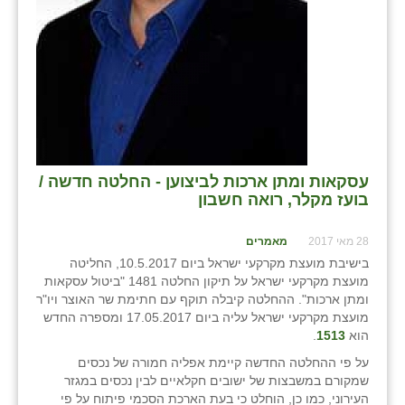
זוהר
הדר עם
חבצלת השרון
חמרה
חרב לאת
עסקאות ומתן ארכות לביצוען - החלטה חדשה /
יבול (מורג)
בועז מקלר, רואה חשבון
יקנעם
28 מאי 2017
מאמרים
בישיבת מועצת מקרקעי ישראל ביום 10.5.2017, החליטה
כליל
מועצת מקרקעי ישראל על תיקון החלטה 1481 "ביטול עסקאות
ומתן ארכות". ההחלטה קיבלה תוקף עם חתימת שר האוצר ויו"ר
יד השמונה
מועצת מקרקעי ישראל עליה ביום 17.05.2017 ומספרה החדש
הוא
1513
.
כפר אביב
על פי ההחלטה החדשה קיימת אפליה חמורה של נכסים
כפר ביאליק
שמקורם במשבצות של ישובים חקלאיים לבין נכסים במגזר
העירוני, כמו כן, הוחלט כי בעת הארכת הסכמי פיתוח על פי