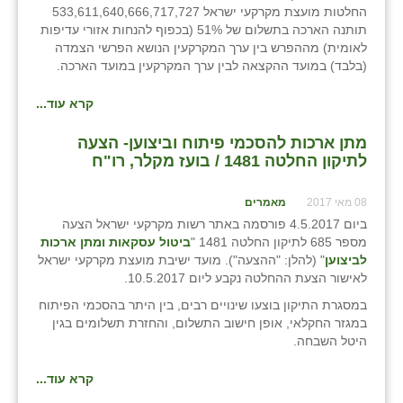
כפר הרי״ף
החלטות מועצת מקרקעי ישראל 533,611,640,666,717,727
תותנה הארכה בתשלום של 51% (בכפוף להנחות אזורי עדיפות
כפר מישר
לאומית) מההפרש בין ערך המקרקעין הנושא הפרשי הצמדה
(בלבד) במועד ההקצאה לבין ערך המקרקעין במועד הארכה.
כפר מע״ש
קרא עוד...
כפר מרדכי
מתן ארכות להסכמי פיתוח וביצוען- הצעה
כפר סבא (אגרא)
לתיקון החלטה 1481 / בועז מקלר, רו"ח
כפר שמריהו
08 מאי 2017
מאמרים
ביום 4.5.2017 פורסמה באתר רשות מקרקעי ישראל הצעה
מגשימים
מספר 685 לתיקון החלטה 1481 "
ביטול עסקאות ומתן ארכות
לביצוען
" (להלן: "ההצעה"). מועד ישיבת מועצת מקרקעי ישראל
מישר
לאישור הצעת ההחלטה נקבע ליום 10.5.2017.
מכורה
במסגרת התיקון בוצעו שינויים רבים, בין היתר בהסכמי הפיתוח
במגזר החקלאי, אופן חישוב התשלום, והחזרת תשלומים בגין
מנחמיה
היטל השבחה.
נאות הכיכר
קרא עוד...