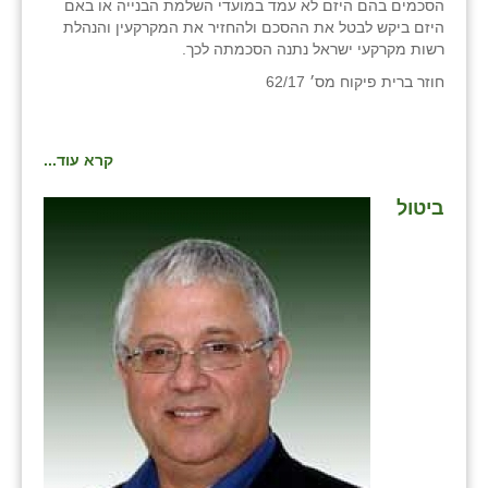
הסכמים בהם היזם לא עמד במועדי השלמת הבנייה או באם
היזם ביקש לבטל את ההסכם ולהחזיר את המקרקעין והנהלת
בני ציון
רשות מקרקעי ישראל נתנה הסכמתה לכך.
בצרה
חוזר ברית פיקוח מס׳ 62/17
בקעות
ֿגבעת שפירא
קרא עוד...
גן הדרום
ביטול
גן השומרון
גני עם
גני יהודה
גנות
ורד יריחו
דקל