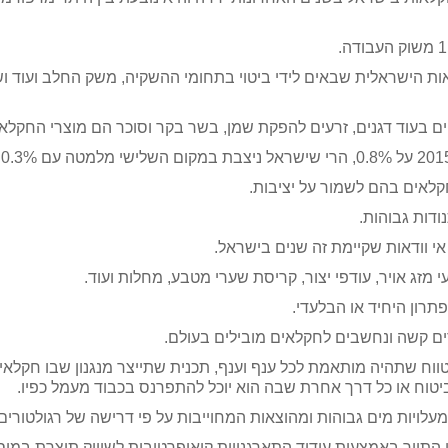
אות הישראלית שבאים לידי ביטוי בתחומי ההשקיה, משק החלב ועוד וש
ים בעוד דגנים, זרעים להפקת שמן, בשר בקר וסוכר הם מוצרי החקלאו
לאים בהם לשמור על יציבות.
ודות גבוהות.
י וודאות שקיימת זה שנים בישראל.
 מזג אויר, עודפי יצור, קריסת שערי מטבע, מחלות ועוד.
תרון היחיד או הבלעדי.
ם קשה ונחשבים לחקלאים מובילים בעולם.
וח שתהיה מותאמת לכל ענף וענף, תכנית שתייצר מנגנון שבו חקלאי 
וח או כל דרך אחרת שבה הוא יוכל להתפרנס בכבוד מעמל כפיו.
עלויות מים גבוהות ומהוצאות המחוייבות על פי דרישה של רגולטורים 
התווך באמצעות עידוד התארגנויות קואופרטיבית לשיווק תוצרת במיס