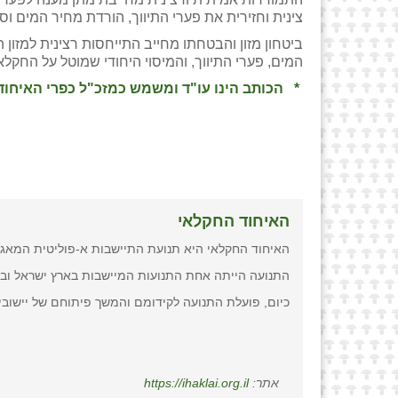
צינית וחזירית את פערי התיווך, הורדת מחיר המים ו
ביטחון מזון והבטחתו מחייב התייחסות רצינית למזון
המים, פערי התיווך, והמיסוי היחודי שמוטל על החקלא
* הכותב הינו עו"ד ומשמש כמזכ"ל כפרי האיחוד
האיחוד החקלאי
האיחוד החקלאי היא תנועת התיישבות א-פוליטית המאגד
התנועה הייתה אחת התנועות המיישבות בארץ ישראל ובמסגרתה הוק
כיום, פועלת התנועה לקידומם והמשך פיתוחם של יישובי
אתר:
https://ihaklai.org.il