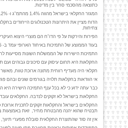
כתוצאה מהסכמי סחר בין מדינות.
המגזר החקלאי בישראל מהווה 1.4% מהתמ"ג ו- 1.2% משוק העבודה.
הדוח מציין את היתרונות הטכנולוגים הייחודים בחקל
צחיחות.
הפירות והירקות על פי הדו"ח הם מוצרי היצוא העיקרי
בעוד הממוצע של התמיכות באיחוד הארופי עמד ב- 2015 על 0.8%, הרי שישראל ניצבת במקום השלישי מלמטה עם 0.3%.
התמיכות הישירות של הממשלות השונות מסייעות לחק
החקלאות היא תחום עיסוק עם סיכונים גבוהים ועם תנ
חקלאי היה מעדיף רווחית מתונה ארוכת טווח, מאשר א
אי הוודאות בחקלאות תלויה בגורמים שונים ובהם פגעי
כבר עתה ידוע כי לא בכל ענף התמיכה הישירה היא הפ
החקלאות בישראל לא זקוקים לנדבה. החקלאים עובדי
החקלאים בישראל והחקלאות זקוקים לתכנית ארוכת טו
תבטיח שהוא יהנה מהבטחת מחיר, זאת באמצעות ביט
אין זה סוד שהתוצרת החקלאית סובלת מפערי תיווך, מ
התמודדות אמיתית ורצינית מחייבת מתן מענה לפערי 