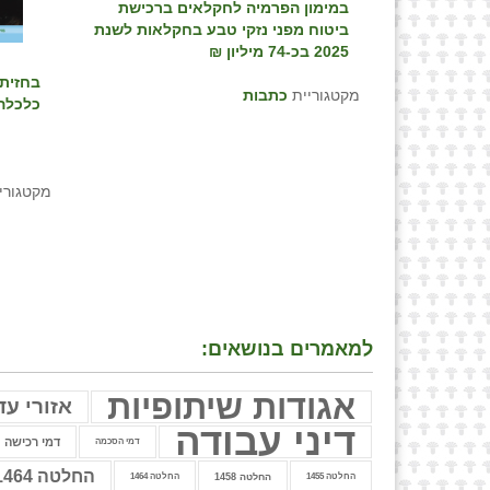
במימון הפרמיה לחקלאים ברכישת
ביטוח מפני נזקי טבע בחקלאות לשנת
2025 בכ-74 מיליון ₪
בחזית 
מקטגוריית
כתבות
כלכלה ו
מקטגורי
למאמרים בנושאים:
אגודות שיתופיות
אזורי עד
דיני עבודה
דמי רכישה
דמי הסכמה
החלטה 1464
החלטה 1455
החלטה 1458
החלטה 1464