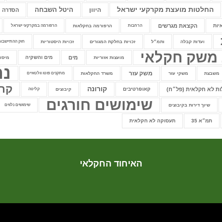
החלטות מועצת מקרקעי ישראל
היוון
היטל השבחה
הסדרה
יות
הקצאת מגרשים
הרחבות
הרפורמה בחקלאות
הרפורמה במקרקעי ישראל
ועדות קבלה
ותמ״ל
זכויות בחלקת המגורים
זכויות היסטוריות
חוק ההתיישבות
 משק חקלאי
מים
מים והשקיה
מועצות אזוריות
מיסוי
נח
משק עזר
משבצת
משקי עזר
משרד החקלאות
מתקנים פוטו וולטאיים
קר
קורונה
ות לא חקלאית (פל״ח)
קאופרטיבים
קיבוצים
קליטה
שימושים חורגים
שיוך דירות בקיבוצים
שימושים נלווים
תמ״א 35
תעסוקה לא חקלאית
האיחוד החקלאי