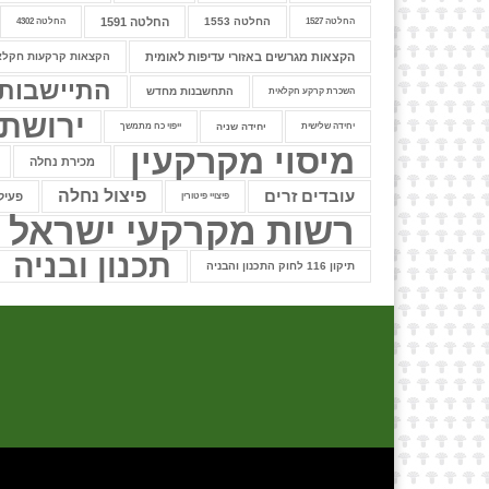
החלטה 1553
החלטה 1591
החלטה 1527
החלטה 4302
הקצאות מגרשים באזורי עדיפות לאומית
הקצאות קרקעות חקלא
התיישבות
התחשבנות מחדש
השכרת קרקע חקלאית
ירושת
יחידה שלישית
יחידה שניה
ייפוי כח מתמשך
מיסוי מקרקעין
מכירת נחלה
עובדים זרים
פיצול נחלה
פעיל
פיצויי פיטורין
רשות מקרקעי ישראל
תכנון ובניה
תיקון 116 לחוק התכנון והבניה