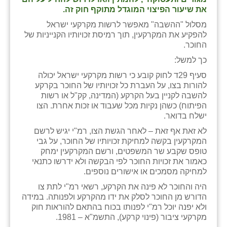
נווה אטי״ב
את שיעור הפיצוי המוגדל מתוקף חוק זה.
נהריה (אג״ש)
מסלול "ההשבה" מאפשר לרשות מקרקעי ישראל
להפקיע את המקרקעין, תוך רמיסת זכויותיו הקנייניות של
ניר צבי
החוכר.
כך למשל:
עין חצבה
סעיף 29ד לחוק קובע כי רשות מקרקעי ישראל יכולה
עין תמר
להורות בצו, על העברת כל זכויותיו של החוכר בקרקע
להשבה לקניין בעל הקרקע (המדינה, קק"ל או רשות
עמרים
הפיתוח) כשהן נקיות מכל שעבוד או זכות אחרת. הצו
ישלח בדואר.
קורנית
לא זאת אף זאת – לאחר הגשת הצו, רמ"י יגיש לרשם
המקרקעין בקשה למחיקת זכויותיו של החוכר, על גבי
קלחים
טופס שקבע שר המשפטים, ורשם המקרקעין ימחק
כאמור את זכויות החוכר לפי הבקשה ולא ידרשו כתנאי
רועי
למחיקה מסמכים או אישורים נוספים.
רימונים
היה והחוכר לא פינה את הקרקע, רשאי רמ"י לתת צו
הדורש מן החוכר לסלק את ידו מהקרקע ולפנותה. במידה
רמות השבים
ולא יפנה יוכל רמ"י לפנותו בכוח בהתאם להוראות חוק
מקרקעי ציבור (פינוי קרקע), התשמ"א – 1981.
רמת הדר