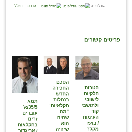
גודל פונט
הדפס
דוא"ל
שבי ציון
שדה ורבורג
שדה צבי
פריטים קשורים
שדמה
שכניה
תלמי יוסף
בוסתן הגליל
הסכם
הטבות
החכירה
חלקיות
החדש
לישובי
בנחלות
תמא
ולתושבי
חקלאיות:
35/5/א'
קווי
"מה
עובדים
העימות
שהיה
זרים
/ בועז
הוא
בחקלאות
מקלר
שיהיה
/ אביגדור