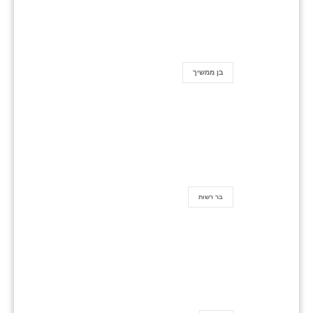
בן ממשיך
בר רשות