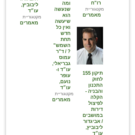
רו"ח
ומה
ליבוביץ,
מקטגוריית
שנעשה
עו״ד
מאמרים
הוא
מקטגוריית
שיעשה
מאמרים
ואין כל
חדש
תחת
השמש"
? / ד"ר
עמוס
גבריאלי,
עו״ד ו-
תיקון 155
עופר
לחוק
נועם,
התכנון
עו״ד
והבניה -
מקטגוריית
הקלה
מאמרים
לפיצול
דירות
במושבים
/ אביגדור
ליבוביץ,
עו״ד