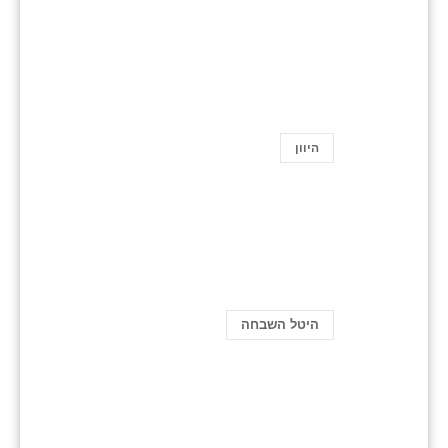
היוון
היטל השבחה