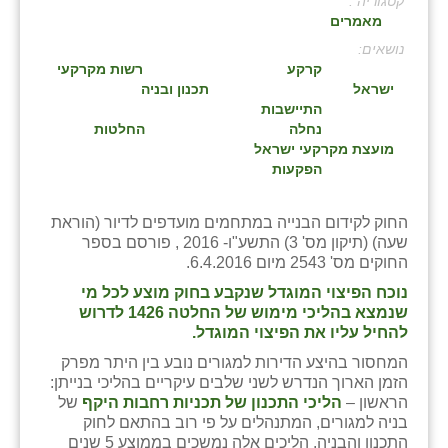
קטגוריה :
מאמרים
בני ציון
:
בצרה
קרקע
רשות מקרקעי
ישראל
תכנון ובניה
בקעות
התיישבות
נחלה
החלטות
ֿגבעת שפירא
מועצת מקרקעי ישראל
הפקעות
גן הדרום
החוק לקידום הבנייה במתחמים מועדפים לדיור (הוראת
גן השומרון
שעה) (תיקון מס' 3) התשע"ו- 2016 , פורסם בספר
החוקים מס' 2543 מיום 6.4.2016.
גני עם
נוכח הפיצוי המוגדל שנקבע בחוק מוצע לכל מי
גני יהודה
שנמצא בהליכי מימוש של החלטה 1426 לדרוש
להחיל עליו את הפיצוי המוגדל.
גנות
המחסור בהיצע הדירות למגורים נובע בין היתר מפרק
הזמן הארוך הנדרש לשני שלבים עיקריים בהליכי בנייתן:
ורד יריחו
הראשון –
הליכי התכנון
של תכניות רחבות היקף
של
בניה למגורים, המתנהלים על פי רוב בהתאם לחוק
דקל
התכנון והבניה. הליכים אלה נמשכים בממוצע 5 שנים