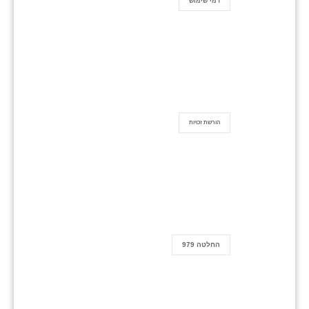
דמי שימוש
הורשת זכויות
החלטה 979