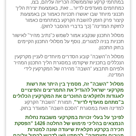
במתחמי קרקע שהממשלה הכריזה עליהם, בצו,
כפר הרי״ף
כמתחמים מועדפים לדיור... זאת, באמצעות יצירת הליך
תכנוני מיוחד שבו יאושרו תכניות כאמור וכן באמצעות
כפר מישר
קיצור פרק הזמן להשבת הקרקע במתחמים כאמור
לחזקת המדינה" (כך בדברי ההסבר לחוק).
כפר מע״ש
מסלול התכנון שנקבע אמור לשמש כ"נתיב מהיר" לאישור
כפר מרדכי
תכניות בניה למגורים, נוסף על מסלולי התכנון הקיימים
בחוק התכנון.
כפר סבא (אגרא)
מסלול ה"השבה" קובע הסדרים מיוחדים לעניין מקרקעין
הנכללים בתכניות שיקודמו במסגרת הליך התכנון המהיר
כפר שמריהו
ולפיהם תתבצע "השבה" מהירה של המקרקעין לידי
המדינה.
מגשימים
מסלול "השבה" זה, מסמיך בין היתר את רשות
מישר
מקרקעי ישראל להגדיל את התמריצים והפיצויים
לאגודות ולחקלאים החוכרים את המקרקעין הכלולים
מכורה
ב"מתחם מועדף לדיור"
, תמורת "השבת" הקרקע
למדינה וזאת במסגרת "הסכם השבה" המוגדר בחוק.
מנחמיה
לפיכך על בעלי זכויות במקרקעי משבצת נחלות
הנמצאים בהליכי מימוש של החלטה 1426 "הפסקת
נאות הכיכר
חכירה בקרקע חקלאית שיעודה שונה למטרות
מגורים ותעסוקה", להמתין ו/או לדרוש להחיל עליהם