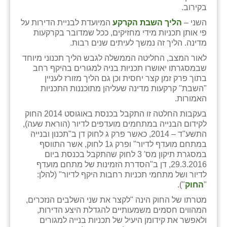
בקירוב.
זוהר
השני –
הליך השבת הקרקע
המיועדת לבניית הדירות על
הדר עם
פי אותן תכניות מידי מחזיקים, ככל שמדובר בקרקעות
מדינה. הליך זה נמשך לעיתים שנים רבות.
חבצלת השרון
לאור המצב, החליטה הממשלה לגבש הליך תכנוני מיוחד
שבמסגרתו יאושרו תכניות בניה למגורים בהיקף רחב
חמרה
בתוך פרק זמן קצר יחסית וכן גם הליך מזורז לעניין
"השבת" קרקעות מדינה שעליהן מתוכננות התכניות
חרב לאת
האמורות.
יבול (מורג)
בעקבות החלטה זו התקבל בכנסת באוגוסט 2014 החוק
לקידום הבנייה במתחמים מועדפים לדיור (הוראת שעה),
יקנעם
התשע"ד – 2014, כאשר פרק ג לחוק דן ב"תכנון ובנייה
במתחם מועדף לדיור" ופרק ג1 לחוק, אשר התווסף
כליל
במסגרת תיקון מס' 3 לחוק שהתקבל בכנסת ביום
29.3.2016, דן ב"הסדרת הזמינות של מתחם מועדף
יד השמונה
לדיור ושל מתחמי תכניות רחבות היקף לדיור" (להלן:
"
החוק
").
כפר אביב
מטרתו של החוק הינה "לקצר את שני השלבים הנזכרים,
המהווים חסמים משמעותיים להגדלת היצע הדירות,
כפר ביאליק
ולאפשר את קידומן היעיל של תכניות בנייה למגורים