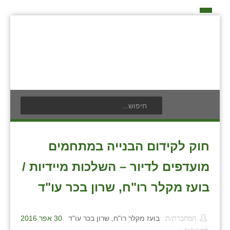
דף הבית
על האיחוד החקלאי
אידאה ומעש
כפרי האיחוד החקלאי
אודים
תנועת הנוער
בעלי תפקיד בתנועה
אילניה
לוח אירועים
חברי מזכירות האיחוד החקלאי
בית ינאי
לוח מודעות
חברי ועדת הביקורת
חוק לקידום הבנייה במתחמים
צור קשר
בית יצחק
פרסום מודעה
ועידות האיחוד החקלאי
מועדפים לדיור – השלכות מיידיות /
ביתן אהרון
בועז מקלר רו"ח, שרון בכר עו"ד
בן נון
המחברת/ת:
בועז מקלר רו"ח, שרון בכר עו"ד
30 אפר 2016
בני נצרים