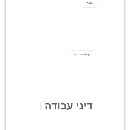
גישור
דהקואופרטיביזציה
דיני עבודה