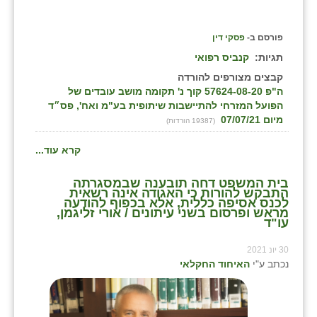
פורסם ב-
פסקי דין
תגיות:
קנביס רפואי
קבצים מצורפים להורדה
ה"פ 57624-08-20 קוך נ' תקומה מושב עובדים של
הפועל המזרחי להתיישבות שיתופית בע"מ ואח', פס״ד
מיום 07/07/21
(19387 הורדות)
קרא עוד...
בית המשפט דחה תובענה שבמסגרתה
התבקש להורות כי האגודה אינה רשאית
לכנס אסיפה כללית, אלא בכפוף להודעה
מראש ופרסום בשני עיתונים / אורי זליגמן,
עו"ד
30 יונ 2021
נכתב ע"י
האיחוד החקלאי