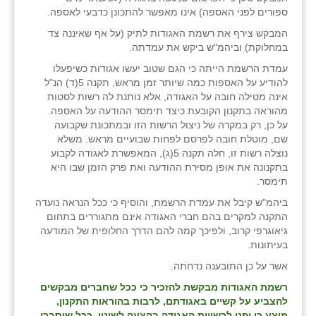
ספורים לפני האספה) אינו מאפשר להתכונן כדבעי לאספה.
המבקש צירף את רשמת האגודות לתיק (על אף שאיננה צד
במחלוקת) וביהמ"ש ביקש את עמדתה.
עמדת הרשמת הייתה כי הגם שטוב יעשו אגודות כשיפעלו
להודיע על האספות כמה שיותר זמן מראש, תקנה 5(ד) הנ"ל
אינה מטילה חובה על האגודה, אלא נותנת לה רשות לסטות
מהוראה בתקנון הקובעת כיצד תימסר ההודעה על האספה.
על כן, רק במקרה של ניצול הרשות הזו ובמתכונת שקבועה
שם, מוטלת חובה לפרסם לפחות שבועיים מראש. משלא
נוצלה רשות זו, חלה תקנה 5(ג), המאפשרת לאגודה לקבוע
בתקנונה את אופן מסירת ההודעה ואת פרק הזמן שבו היא
תימסר.
ביהמ"ש קיבל את עמדת הרשמת, והוסיף כי ככל הנראה נועדה
התקנה למקרים בהם חברי האגודה אינם מתגוררים בתחום
גיאוגרפי קרוב, ולפיכך קמה להם הדרך החלופית של המודעה
בעיתונות.
אשר על כן התובענה נדחתה.
רשמת האגודות מבקשת להזכיר כי ככל שחברים מבקשים
להצביע על קשיים באגודתם, לרבות בהוראות התקנון,
מוצע כי יפנו לרשויות האגודה בהצעה לשינוי. ככל שיסברו