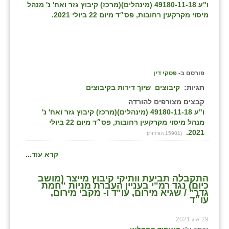
ו"ע 49180-11-18 (מינהלים)(מרכז) קיבוץ גזר ואח' נ' מנהל
זוהר
מיסוי מקרקעין רחובות, פס״ד מיום 22 ביולי 2021.
הדר עם
חבצלת השרון
חמרה
פורסם ב-
פסקי דין
תגיות:
קיבוצים
שיוך דירות בקיבוצים
חרב לאת
קבצים מצורפים להורדה
יבול (מורג)
ו"ע 49180-11-18 (מינהלים)(מרכז) קיבוץ גזר ואח' נ'
מנהל מיסוי מקרקעין רחובות, פס״ד מיום 22 ביולי
יקנעם
2021.
(15901 הורדות)
כליל
קרא עוד...
יד השמונה
התקבלה תביעת וותיקי קיבוץ מייצר (מושב
כיום) נגד רמ"י בעניין העברת מניות "חמת
גדר" / שגיא מירום, עו"ד ו- מקבי מירום,
כפר אביב
עו״ד
כפר ביאליק
29 אוג 2021