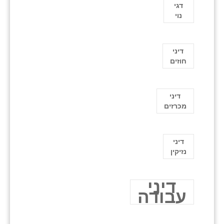
דגי
נוי
דיני
חוזים
דיני
מכרזים
דיני
נזיקין
דיני
עבודה