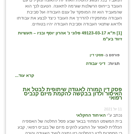
המעביד בכל הנוגע להטלת האחריות לתאונה ומקילים עם
העובד בייחוס הרשלנות שגרמה לתאונה. הטעם לכך הוא
שהמעביד הוא זה המופקד על עצם העבודה ועל סביבת
העבודה ומתפקידו להדריך את העובד כיצד לבצע את עבודתו
ולדאוג שתנאי העבודה וסביבת העבודה יהיו בטוחים.
[1]
ת"א 49123-03-17 פלוני נ' אהרון יוסף ובניו – תעשיות
זיווד בע"מ
פורסם ב-
פסקי דין
תגיות:
דיני עבודה
קרא עוד...
פסק דין המורה לאגודה שיתופית לבטל את
האיסור ולדון בבקשה להקמת מיזם קנביס
רפואי
11 יול 2021
נכתב ע"י
האיחוד החקלאי
בית המשפט המחוזי בבאר שבע פסל החלטה של האספיה
הכללית לאסור על התובע להקים מיזם של בנביס רפואי, קבע
כי הסמכות לדון בהחלטה כזו נתונה לוועד האגודה והורה