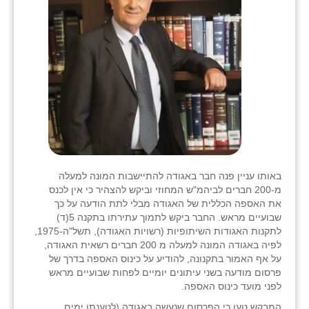
באותו עניין פנה חבר באגודה להתיישבות המונה למעלה
מ-200 חברים לביהמ"ש המחוזי וביקש להצהיר כי אין לכנס
את האספה הכללית של האגודה מבלי לתת הודעה על כך
שבועיים מראש. החבר ביקש לתמוך עתירתו בתקנה 5(ד)
לתקנות האגודות השיתופיות (רשויות האגודה), תשל"ה-1975,
לפיה באגודה המונה למעלה מ 200 חברים רשאית האגודה,
על אף האמור בתקנונה, להודיע על כינוס האספה בדרך של
פרסום מודעה בשני עיתונים יומיים לפחות שבועיים מראש
לפני מועד כינוס האספה.
המבקש טען כי הפרסום שנעשה באגודה (לטענתו ימים