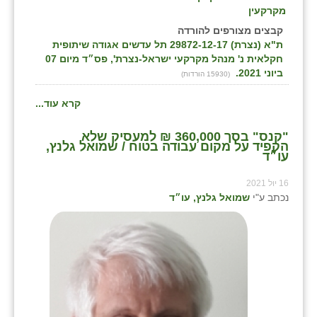
מקרקעין
קבצים מצורפים להורדה
ת"א (נצרת) 29872-12-17 תל עדשים אגודה שיתופית
חקלאית נ' מנהל מקרקעי ישראל-נצרת', פס״ד מיום 07
ביוני 2021.
(15930 הורדות)
קרא עוד...
"קנס" בסך 360,000 ₪ למעסיק שלא
הקפיד על מקום עבודה בטוח / שמואל גלנץ,
עו״ד
16 יול 2021
נכתב ע"י
שמואל גלנץ, עו״ד