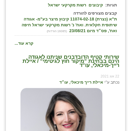
תגיות:
קיבוצים
רשות מקרקעי ישראל
שבי ציון
קבצים מצורפים להורדה
ת"א (נצרת) 11074-02-18 קיבוץ מיצר בע"מ- אגודה
שדה ורבורג
שיתופית חקלאית. ואח' נ' רשות מקרקעי ישראל חיפה
ואח', פס״ד מיום 23/08/21
(16085 הורדות)
שדה צבי
קרא עוד...
שדמה
שירותי קטיף הדובדבנים שניתנו לאגודה
שכניה
הינם בבחינת "מיקור חוץ לגיטימי" / איילת
רייך-מיכאלי, עו"ד
תלמי יוסף
22 אוג 2021
בוסתן הגליל
נכתב ע"י
איילת רייך מיכאלי, עו״ד