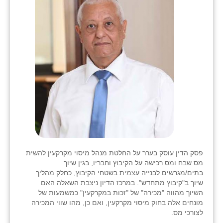
בני ציון
בצרה
בקעות
ֿגבעת שפירא
גן הדרום
גן השומרון
גני עם
גני יהודה
פסק הדין עוסק בערר על החלטת מנהל מיסוי מקרקעין להשית
מס שבח ומס רכישה על הקיבוץ וחבריו, בגין שיוך
גנות
בתים/מגרשים לבנייה עצמית בשטחי הקיבוץ, כחלק מהליך
שיוך ב"קיבוץ מתחדש". במרכז הדיון ניצבת השאלה האם
ורד יריחו
השיוך מהווה "מכירה" של "זכות במקרקעין" כמשמעות של
מונחים אלה בחוק מיסוי מקרקעין, ואם כן, מהו שווי המכירה
דקל
לצורכי מס.