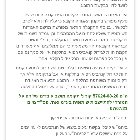
לוועד לדון בבקשת התובע.
ועד האגודה במושב התנגד לקידום הפרויקט למרות שישנו
סעיף מפורש בתקנון האגודה הקובע כי עליו לדון ולא לסרב
לבקשה. בנוסף התקבלה הוראה מפורשת מרשם האגודות
השיתופיות שעליו לחתום על המסמכים וכן עמדה רשמית של
פרקליטות המדינה מטעם משרד החקלאות, רמ"י ומשרד
הבריאות הקובעת חד משמעית כי הם ממליצים ואף מעודדים
הקמת חוות לגידול קנאביס רפואי בחלקות א' ועל סמך נסיונם
אין בכך כל הפרעה או שוני מכל גידול חקלאי אחר.
הוועד קיים הצבעה חשאית בקלפי שם השיג רוב למנוע הקמת
חוות לגידול קנאביס רפואי בחלקות א' ו-ב' בתקומה אלא אך
ורק ביזמות משותפת בחלקה ג'. התובע תבע את האגודה
בבית המשפט המחוזי וזה, כאמור, הורה על ביטול ההחלטה.
ה"פ 57624-08-20 קוך נ' תקומה מושב עובדים של הפועל
המזרחי להתיישבות שיתופית בע"מ ואח', פס״ד מיום
07/07/21
פסה״ד הובא באדיבות התובע - אביחי קוך.
ביהמ״ש קיבל בקשת עיכוב ביצוע של הנתבעים ל- 45 ימים
על מנת שישקלו ערעור לבימה״ש העליון.