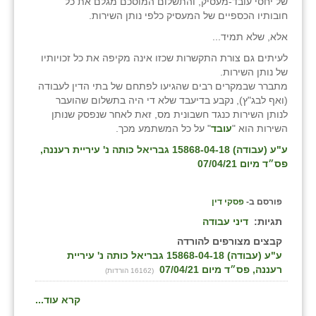
של יחסי עובד-מעסיק, והתשלום המוסכם מגלם את כל
חובותיו הכספיים של המעסיק כלפי נותן השירות.
אלא, שלא תמיד...
לעיתים גם צורת התקשרות שכזו אינה מקיפה את כל זכויותיו
של נותן השירות.
מתברר שבמקרים רבים שהגיעו לפתחם של בתי הדין לעבודה
(ואף לבג"ץ), נקבע בדיעבד שלא די היה בתשלום שהועבר
לנותן השירות כנגד חשבונית מס, זאת לאחר שנפסק שנותן
השירות הוא "
עובד
" על כל המשתמע מכך.
ע"ע (עבודה) 15868-04-18 גבריאל כותה נ' עיריית רעננה,
פס״ד מיום 07/04/21
פורסם ב-
פסקי דין
תגיות:
דיני עבודה
קבצים מצורפים להורדה
ע"ע (עבודה) 15868-04-18 גבריאל כותה נ' עיריית
רעננה, פס״ד מיום 07/04/21
(16162 הורדות)
קרא עוד...