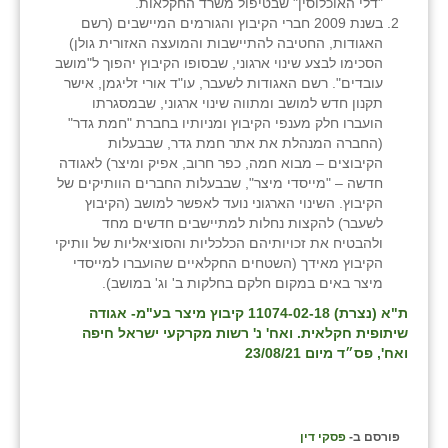
נווה אטי״ב
"דלי האוכלוסין" שבטיפול משרד החקלאות.
בשנת 2009 חברי הקיבוץ והגורמים המיישבים (רשם
נהריה (אג״ש)
האגודות, החטיבה להתיישבות והמועצה האזורית גולן)
הסכימו לבצע שינוי ארגוני, שבסופו הקיבוץ יהפוך ל"מושב
ניר צבי
עובדים". רשם האגודות לשעבר, עו"ד אורי זליגמן, אישר
תקנון חדש למושב ומתווה שינוי ארגוני, שבמסגרתו
עין חצבה
הועברו חלק מענפי הקיבוץ ומניותיו בחברת "חמת גדר"
(החברה המנהלת את אתר חמת גדר, שבבעלות
עין תמר
הקיבוצים – מבוא חמה, כפר חרוב, אפיק ומיצר) לאגודה
חדשה – "מייסדי מיצר", שבבעלות החברים הוותיקים של
עמרים
הקיבוץ. השינוי הארגוני נועד לאפשר למושב (הקיבוץ
לשעבר) להקצות נחלות למתיישבים חדשים מחד
קורנית
ולהבטיח את זכויותיהם הכלכליות והסוציאליות של וותיקי
הקיבוץ מאידך (השטחים החקלאיים שהועברו למייסדי
קלחים
מיצר באים במקום חלקם בחלקות ב' וג' במושב).
ת"א (נצרת) 11074-02-18 קיבוץ מיצר בע"מ- אגודה
רועי
שיתופית חקלאית. ואח' נ' רשות מקרקעי ישראל חיפה
ואח', פס״ד מיום 23/08/21
רימונים
רמות השבים
פורסם ב-
פסקי דין
רמת הדר