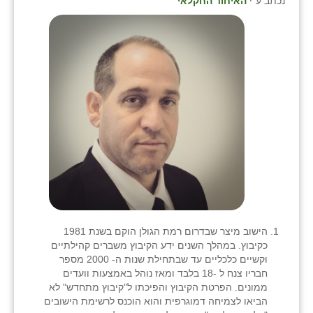
נכתב ע"י
האיחוד החקלאי
כפר הרי״ף
כפר מישר
כפר מע״ש
כפר מרדכי
כפר סבא (אגרא)
כפר שמריהו
מגשימים
מישר
מכורה
הישוב מיצר שבדרום רמת הגולן הוקם בשנת 1981
כקיבוץ. במהלך השנים ידע הקיבוץ משברים קהילתיים
מנחמיה
וקשיים כלכליים עד שבתחילת שנות ה- 2000 מספר
חבריו צנח ל -18 בלבד ומאז נוהל באמצעות וועדים
נאות הכיכר
ממונים. הפרטת הקיבוץ והפיכתו ל"קיבוץ מתחדש" לא
הביאו לצמיחה דמוגרפית והוא הוכנס לרשימת הישובים