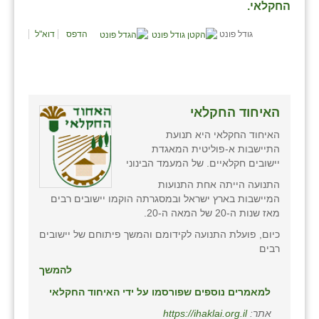
נווה אטי״ב
החקלאי.
נהריה (אג״ש)
גודל פונט
הדפס
דוא"ל
ניר צבי
עין חצבה
האיחוד החקלאי
עין תמר
האיחוד החקלאי היא תנועת
עמרים
התיישבות א-פוליטית המאגדת
יישובים חקלאיים. של המעמד הבינוני
קורנית
התנועה הייתה אחת התנועות
המיישבות בארץ ישראל ובמסגרתה הוקמו יישובים רבים
קלחים
מאז שנות ה-20 של המאה ה-20.
רועי
כיום, פועלת התנועה לקידומם והמשך פיתוחם של יישובים
רבים
רימונים
להמשך
רמות השבים
למאמרים נוספים שפורסמו על ידי האיחוד החקלאי
אתר:
https://ihaklai.org.il
רמת הדר