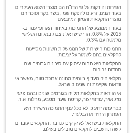
זוהר
הפירות והירקות על פי הדו"ח הם מוצרי היצוא העיקריים
בעוד דגנים, זרעים להפקת שמן, בשר בקר וסוכר הם
הדר עם
מוצרי החקלאות והמזון המיובאים.
בעוד הממוצע של התמיכות באיחוד הארופי עמד ב-
חבצלת השרון
2015 על 0.8%, הרי שישראל ניצבת במקום השלישי
מלמטה עם 0.3%.
חמרה
התמיכות הישירות של הממשלות השונות מסייעות
חרב לאת
לחקלאים בהם לשמור על יציבות.
החקלאות היא תחום עיסוק עם סיכונים גבוהים ועם
יבול (מורג)
תנודות גבוהות.
יקנעם
חקלאי היה מעדיף רווחית מתונה ארוכת טווח, מאשר אי
וודאות שקיימת זה שנים בישראל.
כליל
אי הוודאות בחקלאות תלויה בגורמים שונים ובהם פגעי
מזג אויר, עודפי יצור, קריסת שערי מטבע, מחלות ועוד.
יד השמונה
כבר עתה ידוע כי לא בכל ענף התמיכה הישירה היא
כפר אביב
הפתרון היחיד או הבלעדי.
החקלאות בישראל לא זקוקים לנדבה. החקלאים עובדים
כפר ביאליק
קשה ונחשבים לחקלאים מובילים בעולם.