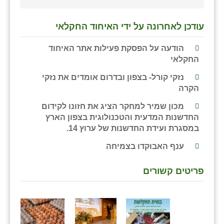
שבי ציון
עודכן לאחרונה על ידי האיחוד החקלאי
שדה ורבורג
הודעה על הפסקת פעילות אתר האיחוד
שדה צבי
החקלאי
שדמה
נזקי קורל- בצפון ובדרום אומדים את נזקי
הקרה
שכניה
מכון שמיר למחקר הציג את חזונו לקידום
תלמי יוסף
החדשנות המדעית והטכנולוגית בצפון הארץ
במסגרת ועידת החדשנות של ערוץ 14.
בוסתן הגליל
ענף האבוקדו בצמיחה
פריטים קשורים