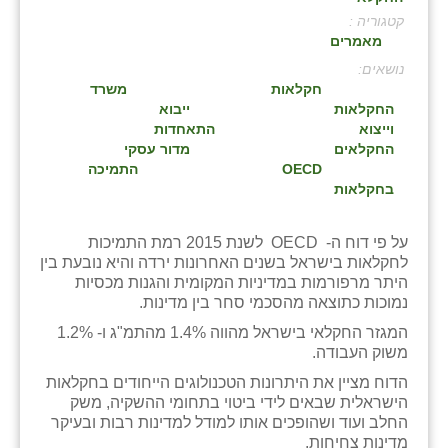
קטגוריה :
בני ציון
מאמרים
בצרה
:
חקלאות
משרד
בקעות
החקלאות
ייבוא
וייצוא
התאחדות
ֿגבעת שפירא
החקלאים
מדור עסקי
OECD
התמיכה
גן הדרום
בחקלאות
גן השומרון
על פי דוח ה- OECD לשנת 2015 רמת התמיכות
לחקלאות בישראל בשנים האחרונות ירדה והיא נובעת בין
גני עם
היתר מרפורמות במדיניות המקומית והגנות מכסיות
נמוכות כתוצאה מהסכמי סחר בין מדינות.
גני יהודה
המגזר החקלאי בישראל מהווה 1.4% מהתמ"ג ו- 1.2%
גנות
משוק העבודה.
הדוח מציין את היתרונות הטכנולוגים הייחודים בחקלאות
ורד יריחו
הישראלית שבאים לידי ביטוי בתחומי ההשקיה, משק
החלב ועוד ושהופכים אותו למודל למדינות רבות ובעיקר
דקל
מדינות צחיחות.