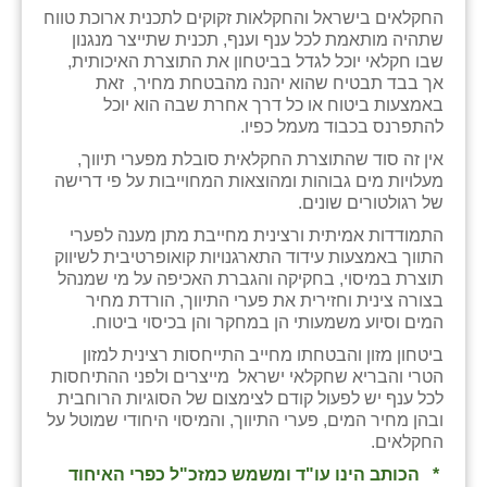
כפר הרי״ף
החקלאים בישראל והחקלאות זקוקים לתכנית ארוכת טווח
שתהיה מותאמת לכל ענף וענף, תכנית שתייצר מנגנון
כפר מישר
שבו חקלאי יוכל לגדל בביטחון את התוצרת האיכותית,
אך בבד תבטיח שהוא יהנה מהבטחת מחיר, זאת
כפר מע״ש
באמצעות ביטוח או כל דרך אחרת שבה הוא יוכל
להתפרנס בכבוד מעמל כפיו.
כפר מרדכי
אין זה סוד שהתוצרת החקלאית סובלת מפערי תיווך,
מעלויות מים גבוהות ומהוצאות המחוייבות על פי דרישה
כפר סבא (אגרא)
של רגולטורים שונים.
כפר שמריהו
התמודדות אמיתית ורצינית מחייבת מתן מענה לפערי
התווך באמצעות עידוד התארגנויות קואופרטיבית לשיווק
מגשימים
תוצרת במיסוי, בחקיקה והגברת האכיפה על מי שמנהל
בצורה צינית וחזירית את פערי התיווך, הורדת מחיר
מישר
המים וסיוע משמעותי הן במחקר והן בכיסוי ביטוח.
ביטחון מזון והבטחתו מחייב התייחסות רצינית למזון
מכורה
הטרי והבריא שחקלאי ישראל מייצרים ולפני ההתיחסות
לכל ענף יש לפעול קודם לצימצום של הסוגיות הרוחבית
מנחמיה
ובהן מחיר המים, פערי התיווך, והמיסוי היחודי שמוטל על
החקלאים.
נאות הכיכר
* הכותב הינו עו"ד ומשמש כמזכ"ל כפרי האיחוד