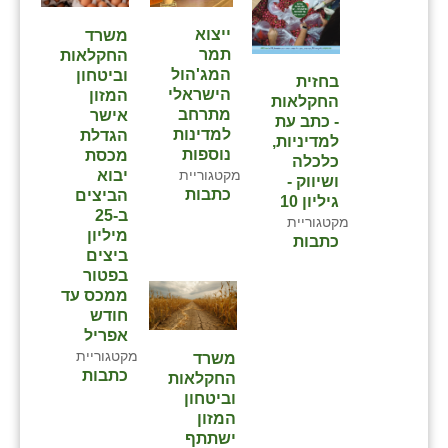
ייצוא
משרד
תמר
החקלאות
המג'הול
וביטחון
בחזית
הישראלי
המזון
החקלאות
מתרחב
אישר
- כתב עת
למדינות
הגדלת
למדיניות,
נוספות
מכסת
כלכלה
מקטגוריית
יבוא
ושיווק -
כתבות
הביצים
גיליון 10
ב-25
מקטגוריית
מיליון
כתבות
ביצים
בפטור
ממכס עד
חודש
אפריל
מקטגוריית
משרד
כתבות
החקלאות
וביטחון
המזון
ישתתף