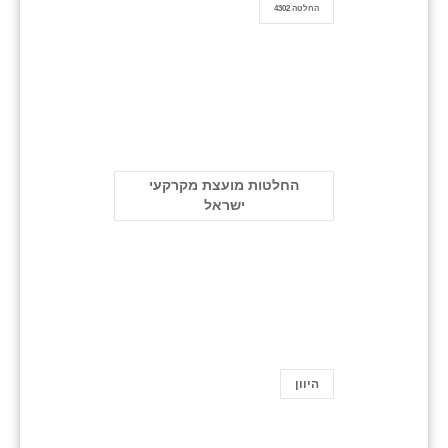
החלטה 4302
החלטות מועצת מקרקעי
ישראל
היוון