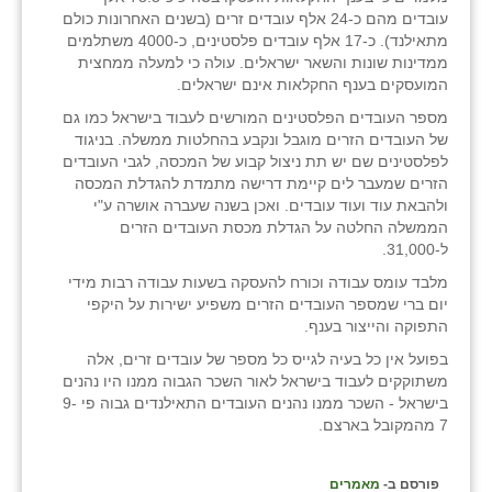
עובדים מהם כ-24 אלף עובדים זרים (בשנים האחרונות כולם
מתאילנד). כ-17 אלף עובדים פלסטינים, כ-4000 משתלמים
ממדינות שונות והשאר ישראלים. עולה כי למעלה ממחצית
המועסקים בענף החקלאות אינם ישראלים.
מספר העובדים הפלסטינים המורשים לעבוד בישראל כמו גם
של העובדים הזרים מוגבל ונקבע בהחלטות ממשלה. בניגוד
לפלסטינים שם יש תת ניצול קבוע של המכסה, לגבי העובדים
הזרים שמעבר לים קיימת דרישה מתמדת להגדלת המכסה
ולהבאת עוד ועוד עובדים. ואכן בשנה שעברה אושרה ע"י
הממשלה החלטה על הגדלת מכסת העובדים הזרים
ל-31,000.
מלבד עומס עבודה וכורח להעסקה בשעות עבודה רבות מידי
יום ברי שמספר העובדים הזרים משפיע ישירות על היקפי
התפוקה והייצור בענף.
בפועל אין כל בעיה לגייס כל מספר של עובדים זרים, אלה
משתוקקים לעבוד בישראל לאור השכר הגבוה ממנו היו נהנים
בישראל - השכר ממנו נהנים העובדים התאילנדים גבוה פי 9-
7 מהמקובל בארצם.
פורסם ב-
מאמרים