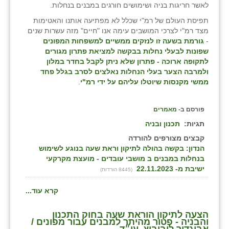
לאשר חריגות בניה ושימושים חורגים במבנים בנחלות.
תפיסת העולם של רמ"י שכלל לא מפתיעה אותנו והאטימות
מצד רמ"י לצרכי המושבים עימה אנו "חיים" מזה עשרות שנים
-
גורמת בשעה זו לנזקים ממשיים למשפחות המפונים
שפונות לבעלי נחלות בבקשה למציאת פתרון מגורים
לתקופה ארוכה - פתרון שלא ניתן לקבל בחדר במלון
ולמרבה הצער בעלי הנחלות נאלצים לסרב בגלל פחד
ממשי מקנסות שיוטלו עליהם על ידי רמ"י
.
פורסם ב-
מאמרים
תגיות:
תכנון ובניה
קבצים מצורפים להורדה
הנדון: בקשה בהולה לתיקון וראת שעה בנוגע לשימוש
בנחלות במבנים ב מושבי עובדים - מועצת מקרקעי
ישיבת מ- 22.11.2023
(8445 הורדות)
קרא עוד...
הצעה לתיקון הוראת שעה בחוק התכנון
והבניה - פטור מהיתר למבנים עבור מפונים /