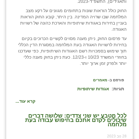
ותאגידים), התשפ"ד-2023.
זוהר
החוק כולל הוראות שונות בתחומים מגוונים על רקע מצב
המלחמה שבו שרויה המדינה. בין היתר, קובע החוק הוראות
הדר עם
בעניין בחירות באגודות שיתופיות והארכת כהונה של רשויות
האגודה.
חבצלת השרון
עד פרסום החוק, ניתן מענה מסוים לקשיים הכרוכים בקיום
חמרה
בחירות לרשויות האגודה בעת המלחמה במסגרת הדין הכללי
תוך שימוש בסמכויות רשם האגודות השיתופיות, כפי שעדכנו
חרב לאת
בחוזרי המשרד 10/23 ו-12/23. כעת ניתן בחוק מענה כללי
יותר ולפרק זמן ארוך יותר.
יבול (מורג)
יקנעם
פורסם ב-
מאמרים
תגיות:
אגודות שיתופיות
כליל
קרא עוד...
יד השמונה
לכל מטבע יש שני צדדים: שלושה דברים
כפר אביב
שיכולים לקדם אתכם בחיפוש עבודה בעת
מלחמה
כפר ביאליק
28 נוב 2023