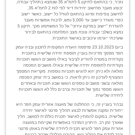
נזכיר, כי בהתאם לתיקון 5 לתמ"א 35 שנמצא בתהליך עבודה,
יבוצע מעבר מחישוב יחידות דיור לפי לוח 2 לתמ"א 35,
לחישוב צפיפות וסיווג בהתאם לגודל כל יישוב, כאשר יישוב
כפרי מוגדר כיישוב עד 5,000 נפש, לרבות אפשרות מעבר
להגדרת "יישוב במרקם עירוני" על כל המשתמע מכך. תיקון 5
נמצא בשלבי עבודה ונוכח מצב המלחמה בהתאם לבירור
שערכתי ייגרמו עיכובים באישור התוכנית.
ביום 23.10.2023 פרסמה הועדה המקומית לתכנון ובניה עמק
חפר מסמך מדיניות בעניין תוספת יחידה שלישית בתוכנית
נקודתית במטרה להודיע לציבור באילו מושבים הוגשו תוכניות
נקודתיות לתוספת יחידה שלישית ובאילו מושבים המכסה
מולאה ולא ניתן יהא להגיש תוכניות נוספות. מקריאת המסמך
המצורף לעדכון זה ניתן לראות, כי במושב בית יצחק המכסה
מולאה ובשני מושבים נוספים הוגשו שבע תוכניות ובאחרים
הוגשו מספר נמוך של תוכניות וברבים כלל לא הוגשו תוכניות
ליחידה שלישית.
נבהיר בעניין זה, כי ההחלטה של מועצה אזורית עמק חפר היא
ייחודית ומקנה אפשרות לבצע תהליך פרטני לאישור יחידה
שלישית, במקום להמתין לאישור תכנית כוללנית למושב, הליך
שאורך זמן רב. היתרון המרכזי באפשרות שקיימת במועצה
אזורית עמק חפר להגיש תכנית ליחידה שלישית באופן פרטני
ובכך לקדם את ההליך הוא, ההיבט הכלכלי שכרוך בבניית