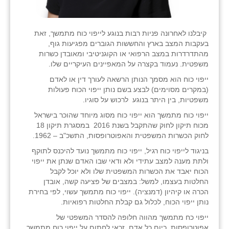
קיבלנו לאחרונה פניות רבות בנוגע לייפוי כוח מתמשך, זאת
בעקבות המצב בארץ והחששות הגוברים מפגיעות גוף,
מהתדרדרות במצב הרפואי או הקוגניטיבי ומאובדן כשרות
משפטית. נעמוד בקצרה על המאפיינים העיקריים שלו.
ייפוי כוח הוא מסמך הנותן הרשאה לעורך דין או לאדם
(במקרים מסוימים) לבצע בשם נותן ייפוי הכוח פעולות
משפטיות, בין היתר בנוגע לרכוש על סוגיו.
ייפוי כוח מתמשך הוא ייפוי כוח מסוג מיוחד שהוכר בישראל
מכוח תיקון לחוק שהתקבל בשנת 2016 במסגרת תיקון 18
לחוק הכשרות המשפטית והאפוטרופסות, התשכ"ב – 1962.
בניגוד לייפוי כוח רגיל, ייפוי כוח מתמשך נועד להיכנס לתוקף
ולתת מענה למצב עתידי ולא ודאי שבו האדם שנתן את ייפוי
הכוח יאבד את הכשרות המשפטית שלו ולא יוכל לקבל
החלטות בעצמו, למשל: במצבים של פציעה קשה, אובדן
הכרה או קיהיון (דמנציה). ייפוי כוח מתמשך עשוי, לפי בחירת
נותן ייפוי הכוח, לכלול גם קבלת החלטות רפואיות.
ייפוי כח מתמשך מהווה חלופה להסדר המשפטי של
אפוטרופסות. כיום כל אדם זכאי לחתום על ייפוי כוח מתמשך