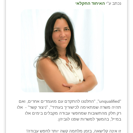
כפר הרי״ף
נכתב ע"י
האיחוד החקלאי
כפר מישר
כפר מע״ש
כפר מרדכי
כפר סבא (אגרא)
כפר שמריהו
מגשימים
מישר
מכורה
"unqualified", "החלטנו להתקדם עם מועמדים אחרים, ואם
תהיה משרה שמתאימה לכישוריך בעתיד", "ניצור קשר" - אלו
מנחמיה
רק חלק מהתשובות שמחפשי עבודה מקבלים בימים אלו
במייל, בהמשך למשרות שפנו לגביהן.
נאות הכיכר
זו אינה קלישאה, בזמן מלחמה קשה יותר לחפש עבודה!