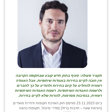
בני ציון
בצרה
בקעות
ֿגבעת שפירא
גן הדרום
גן השומרון
גני עם
תקציר פעולה
:
סעיף בחוק חדש קובע שבתקופה הקרובה
גני יהודה
אין חובה לקיים בחירות באגודות שיתופיות, אבל האגודה
רשאית להחליט על קיום בחירות ולהודיע על כך לחברים
גנות
ולרשמת האגודות השיתופיות. רשמת האגודות השיתופיות
רשאית, בנסיבות מסוימות, להורות שלא לקיים בחירות.
ורד יריחו
ביום 23.11.2023 פורסם חוק הארכת תקופות ודחיית מועדים
דקל
(הוראת שעה – חרבות ברזל) (סדרי מינהל, תקופות כהונה