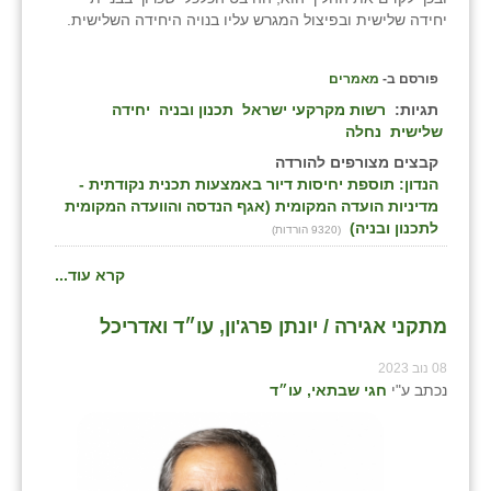
יחידה שלישית ובפיצול המגרש עליו בנויה היחידה השלישית.
פורסם ב-
מאמרים
תגיות:
רשות מקרקעי ישראל
תכנון ובניה
יחידה
שלישית
נחלה
קבצים מצורפים להורדה
הנדון: תוספת יחיסות דיור באמצעות תכנית נקודתית -
מדיניות הועדה המקומית (אגף הנדסה והוועדה המקומית
לתכנון ובניה)
(9320 הורדות)
קרא עוד...
מתקני אגירה / יונתן פרג'ון, עו״ד ואדריכל
08 נוב 2023
נכתב ע"י
חגי שבתאי, עו״ד