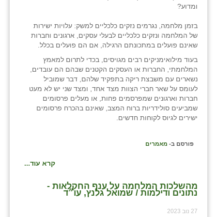
נווה אטי״ב
ומדוע?
נהריה (אג״ש)
בזמן מלחמה, נגרמים נזקים כלכליים למשק: עלויות ישירות
של המלחמה ונזקים כלכליים לבעלי עסקים, ארגונים וחברות
ניר צבי
שאינם פועלים במתכונתם הרגילה, אם הם פועלים בכלל.
עין חצבה
בעוד מילואימניקים רבים מגויסים, בכדי לתרום למאמץ
המלחמתי, החברות או העסקים הקטנים שבהם הם עובדים,
עין תמר
נשארים עם משבצת ריקה בתפקיד שלהם, דבר שמוביל
לעומס על שאר חברי הצוות מצד אחד, ומצד שני יש לא מעט
עמרים
חברות וארגונים שמפרסמים פחות, או מעלים פרסומים
שמביעים סולידריות ברוח המצב, שאינם בהכרח פרסומים
קורנית
ישירים לגיוס לקוחות חדשים.
קלחים
פורסם ב-
מאמרים
רועי
קרא עוד...
רימונים
מהשלכות המלחמה על ענף החקלאות -
נתונים ודילמות / שמואל גלנץ, עו״ד
רמות השבים
27 נוב 2023
רמת הדר