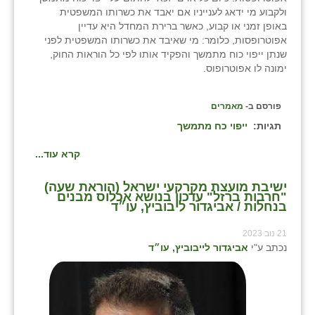
ולקבוע מי ידאג לענייניו אם יאבד את כשרותו המשפטית
באופן זמני או קבוע, כאשר ברירת המחדל היא עדיין
אפוטרופסות, כלומר: מי שאיבד את כשרותו המשפטית לפני
שנתן ייפוי כוח מתמשך והפקיד אותו לפי כל הוראות החוק,
ימונה לו אפוטרופוס.
פורסם ב-
מאמרים
תגיות:
ייפוי כח מתמשך
קרא עוד...
ישיבת מועצת מקרקעי ישראל (הוראת שעה)
"חרבות ברזל" עדכון בנושא אכלוס מבנים
בנחלות / אביגדור ליבוביץ, עו״ד
21 נוב 2023
נכתב ע"י
אביגדור לייבוביץ, עו״ד