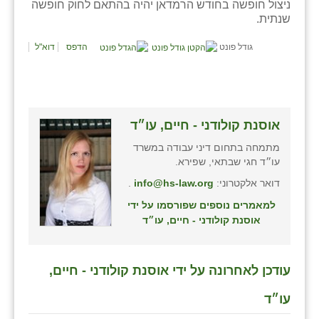
ניצול חופשה בחודש הרמדאן יהיה בהתאם לחוק חופשה
כפר הרי״ף
שנתית.
כפר מישר
גודל פונט
הדפס
דוא"ל
כפר מע״ש
כפר מרדכי
כפר סבא (אגרא)
אוסנת קולודני - חיים, עו״ד
מתמחה בתחום דיני עבודה במשרד
כפר שמריהו
עו״ד חגי שבתאי, שפירא.
מגשימים
דואר אלקטרוני:
info@hs-law.org
.
למאמרים נוספים שפורסמו על ידי
מישר
אוסנת קולודני - חיים, עו״ד
מכורה
מנחמיה
עודכן לאחרונה על ידי אוסנת קולודני - חיים,
נאות הכיכר
עו״ד