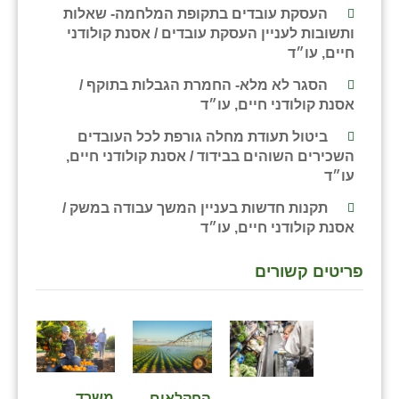
נווה אטי״ב
העסקת עובדים בתקופת המלחמה- שאלות
ותשובות לעניין העסקת עובדים / אסנת קולודני
נהריה (אג״ש)
חיים, עו״ד
ניר צבי
הסגר לא מלא- החמרת הגבלות בתוקף /
אסנת קולודני חיים, עו״ד
עין חצבה
ביטול תעודת מחלה גורפת לכל העובדים
עין תמר
השכירים השוהים בבידוד / אסנת קולודני חיים,
עו״ד
עמרים
תקנות חדשות בעניין המשך עבודה במשק /
קורנית
אסנת קולודני חיים, עו״ד
קלחים
פריטים קשורים
רועי
רימונים
רמות השבים
רמת הדר
משרד
⁨החקלאים