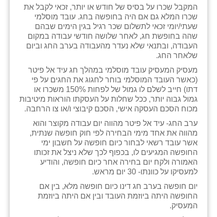
המקבל שכרו על בסיס של חודש או יותר, זכאי לקבל את
זוהר
שכרו המלא גם אם היה בחופשה בחג. עובד מוסלמי
שעתי/יומי זכאי לתשלום שכר רגיל בגין הימים שבהם
הדר עם
שהה בחופשת חג, לאחר שלושה חודשי עבודה במקום
העבודה, ובתנאי שלא נעדר מהעבודה בערב החג וביום
חבצלת השרון
שלאחר החג.
חמרה
מעסיק המעסיק עובד מוסלמי במהלך חג עיד אל פיטר
(כאשר העובד המוסלמי בוחר לחגוג את החגים על פי
חרב לאת
דתו) חייב לשלם לו גמול של לפחות 150% משכרו או
גמול גבוה יותר, ככל שחלות על העסקתו הוראות מיטיבות
יבול (מורג)
מכוח הסכם העסקה אישי, הסכם קיבוצי ו/או צו הרחבה.
ערב החג- עיד אל פיטר מהווה יום עבודה מקוצר והוא
יקנעם
מהווה את אחד מימי הבחירה לפי חוק חופשה שנתית,
אשר עובד רשאי לבחור כיום חופשה על חשבון ימי
כליל
החופשה המגיעים לו, בכפוף לכך שלא ניצל את זכותו
האמורה ולקח יום בחירה אחר כיום חופשה, והודיע
יד השמונה
למעסיקו על כוונתו- 30 יום מראש.
כפר אביב
יום חופשה בערב חג דינו כיום חופשה מלא, בין אם
החופשה היתה ביוזמת העובד ובין אם היתה ביוזמת
כפר ביאליק
המעסיק.