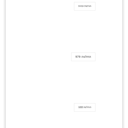
הורשת זכויות
החלטה 979
החלטה 1222