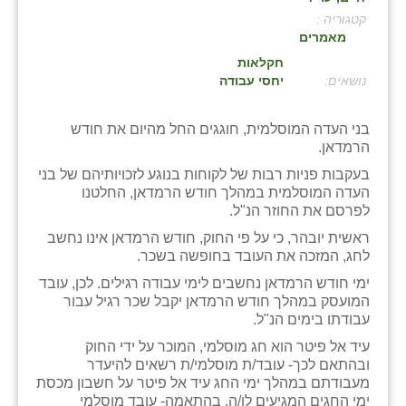
קטגוריה :
בני ציון
מאמרים
בצרה
חקלאות
:
יחסי עבודה
בקעות
בני העדה המוסלמית, חוגגים החל מהיום את חודש
ֿגבעת שפירא
הרמדאן.
גן הדרום
בעקבות פניות רבות של לקוחות בנוגע לזכויותיהם של בני
העדה המוסלמית במהלך חודש הרמדאן, החלטנו
גן השומרון
לפרסם את החוזר הנ"ל.
ראשית יובהר, כי על פי החוק, חודש הרמדאן אינו נחשב
גני עם
לחג, המזכה את העובד בחופשה בשכר.
גני יהודה
ימי חודש הרמדאן נחשבים לימי עבודה רגילים. לכן, עובד
המועסק במהלך חודש הרמדאן יקבל שכר רגיל עבור
גנות
עבודתו בימים הנ"ל.
עיד אל פיטר הוא חג מוסלמי, המוכר על ידי החוק
ורד יריחו
ובהתאם לכך- עובד/ת מוסלמי/ת רשאים להיעדר
מעבודתם במהלך ימי החג עיד אל פיטר על חשבון מכסת
דקל
ימי החגים המגיעים לו/ה. בהתאמה- עובד מוסלמי