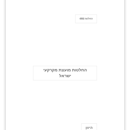
החלטה 4302
החלטות מועצת מקרקעי
ישראל
היוון