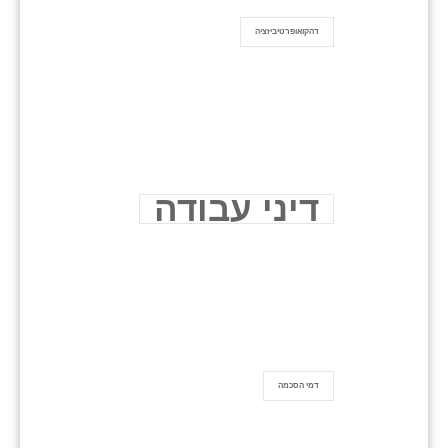
דהקואופרטיביזציה
דיני עבודה
דמי הסכמה