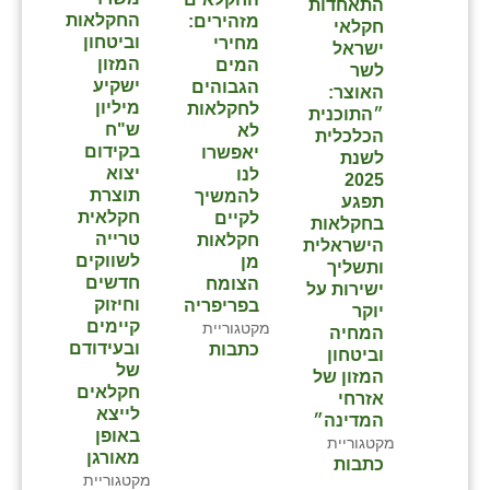
התאחדות
החקלאות
מזהירים:
חקלאי
שבי ציון
וביטחון
מחירי
ישראל
המזון
המים
לשר
שדה ורבורג
ישקיע
הגבוהים
האוצר:
מיליון
לחקלאות
״התוכנית
שדה צבי
ש"ח
לא
הכלכלית
בקידום
יאפשרו
לשנת
שדמה
יצוא
לנו
2025
תוצרת
להמשיך
תפגע
שכניה
חקלאית
לקיים
בחקלאות
טרייה
חקלאות
הישראלית
תלמי יוסף
לשווקים
מן
ותשליך
חדשים
הצומח
ישירות על
בוסתן הגליל
וחיזוק
בפריפריה⁩
יוקר
קיימים
מקטגוריית
המחיה
ובעידודם
כתבות
וביטחון
של
המזון של
חקלאים
אזרחי
לייצא
המדינה״
באופן
מקטגוריית
מאורגן
כתבות
מקטגוריית