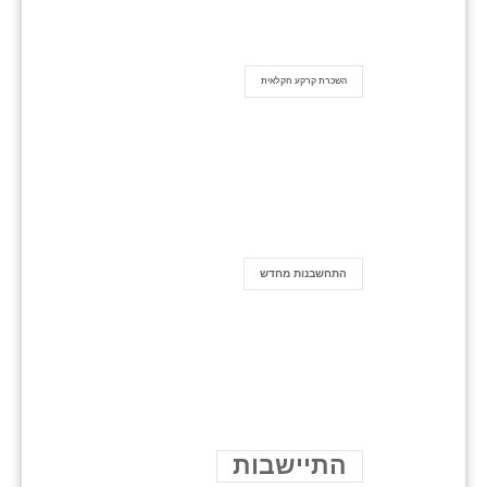
השכרת קרקע חקלאית
התחשבנות מחדש
התיישבות