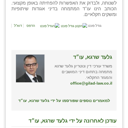
נווה אטי״ב
לשנותה, ולבדוק את האפשרות להפחיתה באופן מקצועי.
הכותב הינו עו"ד המתמחה בדיני אגודות שיתופיות
נהריה (אג״ש)
ומשקים חקלאיים.
ניר צבי
גודל פונט
הדפס
דוא"ל
עין חצבה
עין תמר
גלעד שרגא, עו״ד
עמרים
משרד עורכי דין ונוטריון גלעד שרגא
קורנית
מתמחה בתחום דיני המושבים
והמגזר החקלאי.
קלחים
office@gilad-law.co.il
רועי
למאמרים נוספים שפורסמו על ידי גלעד שרגא, עו״ד
רימונים
רמות השבים
עודכן לאחרונה על ידי גלעד שרגא, עו״ד
רמת הדר