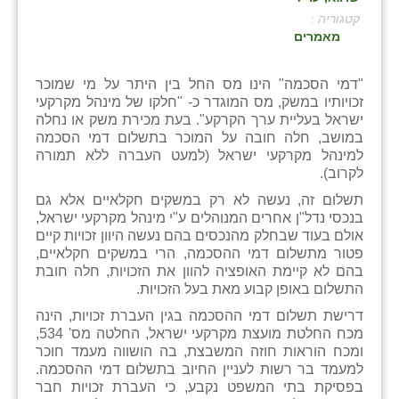
קטגוריה :
בני ציון
מאמרים
בצרה
"דמי הסכמה" הינו מס החל בין היתר על מי שמוכר
בקעות
זכויותיו במשק, מס המוגדר כ- "חלקו של מינהל מקרקעי
ישראל בעליית ערך הקרקע". בעת מכירת משק או נחלה
ֿגבעת שפירא
במושב, חלה חובה על המוכר בתשלום דמי הסכמה
למינהל מקרקעי ישראל (למעט העברה ללא תמורה
גן הדרום
לקרוב).
תשלום זה, נעשה לא רק במשקים חקלאיים אלא גם
גן השומרון
בנכסי נדל"ן אחרים המנוהלים ע"י מינהל מקרקעי ישראל,
אולם בעוד שבחלק מהנכסים בהם נעשה היוון זכויות קיים
גני עם
פטור מתשלום דמי ההסכמה, הרי במשקים חקלאיים,
בהם לא קיימת האופציה להוון את הזכויות, חלה חובת
גני יהודה
התשלום באופן קבוע מאת בעל הזכויות.
גנות
דרישת תשלום דמי ההסכמה בגין העברת זכויות, הינה
מכח החלטת מועצת מקרקעי ישראל, החלטה מס' 534,
ורד יריחו
ומכח הוראות חוזה המשבצת, בה הושווה מעמד חוכר
למעמד בר רשות לעניין החיוב בתשלום דמי ההסכמה.
דקל
בפסיקת בתי המשפט נקבע, כי העברת זכויות חבר