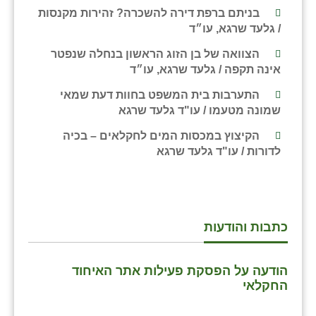
בניתם ברפת דירה להשכרה? זהירות מקנסות
שבי ציון
/ גלעד שרגא, עו״ד
שדה ורבורג
הצוואה של בן הזוג הראשון בנחלה שנפטר
אינה תקפה / גלעד שרגא, עו״ד
שדה צבי
התערבות בית המשפט בחוות דעת שמאי
שדמה
שמונה מטעמו / עו"ד גלעד שרגא
הקיצוץ במכסות המים לחקלאים – בכיה
שכניה
לדורות / עו"ד גלעד שרגא
תלמי יוסף
בוסתן הגליל
כתבות והודעות
הודעה על הפסקת פעילות אתר האיחוד
החקלאי