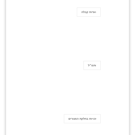
ועדות קבלה
ותמ״ל
זכויות בחלקת המגורים