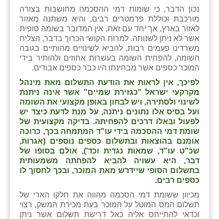
כפר הרי״ף
נכון הדבר, כי שומות דמי ההסכמה מחושבות בצורה
מורכבת וכוללת פרמטרים רבים, והיא משתנה מאזור
כפר מישר
לאזור בארץ, אך יחד עם זאת, אין המדובר בשומה סופית
אשר לא ניתן לשנותה. למרות הקושי הכרוך בדבר, הצליח
כפר מע״ש
משרדינו פעמים רבות, להביא לשינויים מהותיים בגובה
השומה, להפחית השומה בעשרות אחוזים ולהותיר בידי
כפר מרדכי
המוכר כספים אשר מבחינתו היו כבר כספים אבודים.
לפיכך, אין לראות את הודעת התשלום מאת מינהל
כפר סבא (אגרא)
מקרקעי ישראל "כגזירת שמיים" אשר אינה ניתנת
לשינוי ולסתירה, ויש לבחון באופן מקצועי את השומה
כפר שמריהו
ועל בסיס אלו נתונים ניתנה, על מנת לדעת כיצד יש
לפעול ובאלו דרכים להפחיתה. בדיקה מקצועית של
מגשימים
שומת דמי ההסכמה בידי עו"ד המתמחה בכך, כרוכה
אומנם בהוצאות ובתשלום כספים נוספים (אגרות,
מישר
שכ"ט עו"ד, שמאות נגדית וכד'), אולם בסופו של
דבר, היא עשויה להביא להפחתה משמעותית
מכורה
בתשלום הסופי שיידרש מאת המוכר, ובכך לחסוך לו
כספים רבים.
מנחמיה
מכיוון ששומת דמי הסכמה מהווה את חלקו הארי של
נאות הכיכר
תשלום המס המוטל על המוכר בעת מכירת המשק, רצוי
וכדאי להתייחס אליה כאל דרישת תשלום אשר ניתן