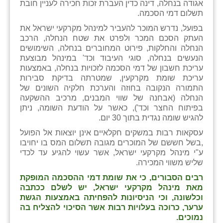
אגודה בנחלה, דינה כדין העברת זכות חכירה לעניין חובת
זוהר
תשלום דמי הסכמה.
בפועל, נדרש המוכר להעביר למינהל מקרקעי ישראל את
הדר עם
העתק הסכם המכר ולפרט את שטח הנחלה, הרכב
הנחלה והחלקות, פירוט המחוברים בנחלה, השימושים
חבצלת השרון
הנעשים בנחלה, סוגי העיבוד וכד' במינהל מבוצעת
עריכת חשבון של דמי הסכמה לזכויות בנחלה, באמצעות
חמרה
עריכת שומת מקרקעין, שמטרתה בדיקת סבירות
התמורה הנקובה בחוזה והערכת חלקיה השונים של
חרב לאת
הנחלה (אבחנה של שווי המבנים, מרכיב ההשקעה
בפיתוח החצר וכד'), כאשר על הודעת השומה, ניתן
יבול (מורג)
להגיש שומה נגדית בתוך 30 יום.
יקנעם
עסקאות רבות במשקים חקלאיים אינן יוצאות אל הפועל
,בשל חששם של המוכרים מגובה תשלום המס בו יחויבו
כליל
ע"י מינהל מקרקעי ישראל, אשר עשוי להגיע עד לכדי
שליש משווי המכירה.
יד השמונה
רבים הסבורים, כי את שומת דמי ההסכמה המופקת
מאת מינהל מקרקעי ישראל, יש לשלם ככתבה
כפר אביב
וכלשונה, וכי הניסיונות להפחיתה באמצעות הגשת
ערער, כרוכה בעלויות רבות אשר הסיכוי להצליח בה
כפר ביאליק
נמוכים.