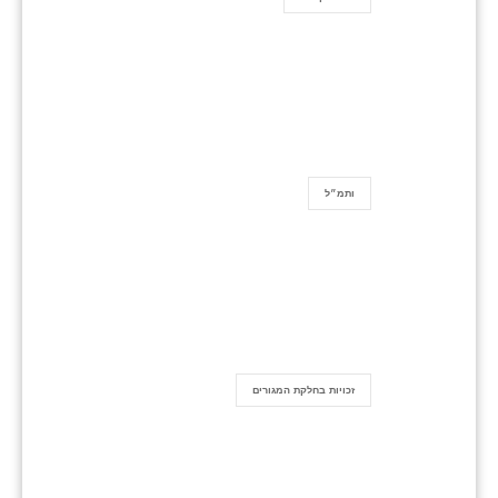
ותמ״ל
זכויות בחלקת המגורים