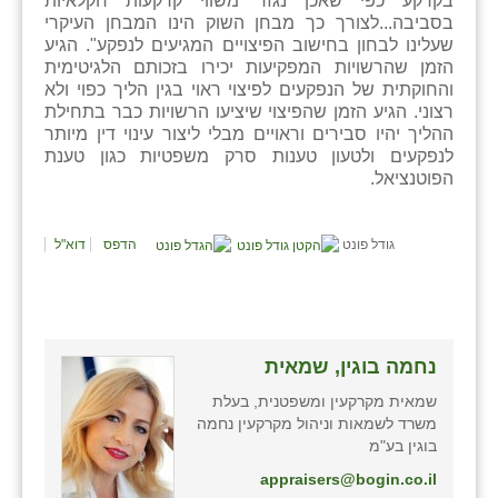
בקרקע כפי שאכן נגזר משווי קרקעות חקלאיות
נווה אטי״ב
בסביבה...לצורך כך מבחן השוק הינו המבחן העיקרי
שעלינו לבחון בחישוב הפיצויים המגיעים לנפקע". הגיע
נהריה (אג״ש)
הזמן שהרשויות המפקיעות יכירו בזכותם הלגיטימית
והחוקתית של הנפקעים לפיצוי ראוי בגין הליך כפוי ולא
ניר צבי
רצוני. הגיע הזמן שהפיצוי שיציעו הרשויות כבר בתחילת
ההליך יהיו סבירים וראויים מבלי ליצור עינוי דין מיותר
עין חצבה
לנפקעים ולטעון טענות סרק משפטיות כגון טענת
הפוטנציאל.
עין תמר
עמרים
גודל פונט
הדפס
דוא"ל
קורנית
קלחים
רועי
נחמה בוגין, שמאית
שמאית מקרקעין ומשפטנית, בעלת
רימונים
משרד לשמאות וניהול מקרקעין נחמה
בוגין בע"מ
רמות השבים
appraisers@bogin.co.il
רמת הדר