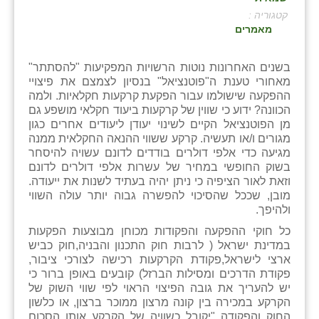
קטגוריה :
בני ציון
מאמרים
בצרה
בשנים האחרונות נוטות הרשויות המפקיעות "להסתתר"
בקעות
מאחורי טענת ה"פוטנציאל" בנסיון לצמצם את פיצויי
ההפקעה שישולמו עבור הפקעת קרקעות חקלאיות. ולמה
ֿגבעת שפירא
הכוונה? ידוע כי שווין של קרקעות ביעוד חקלאי מושפע גם
מן הפוטנציאל הקיים לשינוי יעודן ליעודים אחרים כגון
גן הדרום
מגורים ו/או תעשיה. קרקע ששווי ההנאה החקלאית ממנה
מגיעה כדי אלפי דולרים בודדים לדונם עשויה להיסחר
גן השומרון
בשוק החופשי במחיר של עשרות אלפי דולרים לדונם
וזאת לאור הציפיה כי ניתן יהיה בעתיד לשנות את ייעודה.
גני עם
מובן, שככל שהסיכוי להפשרה גבוה יותר עולה השווי
ולהיפך.
גני יהודה
כל חוקי ההפקעה והפקודות מכוחן מבוצעות הפקעות
במדינת ישראל ( לרבות חוק התכנון והבניה,חוק כביש
גנות
ארצי לישראל,פקודת הקרקעות רכישה לצורכי ציבור,
פקודת הדרכים ומסילות הברזל) קובעים באופן ברור כי
ורד יריחו
יש להעריך את גובה הפיצוי הראוי לפי שווי השוק של
הקרקע במכירה בין קונה מרצון ממוכר ברצון, או כלשון
דקל
החוק והפקודה "יקובל כשוויה של הקרקע אותו הסכום