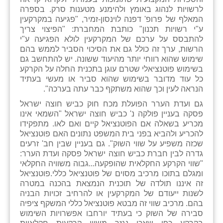
כפר הרי״ף
לרשויות לנהוג באומץ ולהימנע מטענות סרק. בספרה
המאלף של פרופ' דפנה לוינסון-זמיר, "פגיעה במקרקעין
כפר מישר
ע"י רשויות תכנון" כותבת המחברת: "הפיצוי צריך
להתבסס על ערכם של המקרקעין לולא הפגיעה ע"י
כפר מע״ש
הרשות, ערך זה כולל גם את הסיכוי הסביר לממש בהם
שימוש שהוא רווחי יותר מהיעוד ששונה. יש להתחשב גם
כפר מרדכי
בשימוש פוטנציאלי שטרם עוגן בתכנית החלה על הקרקע
כל עוד מדובר בשימוש שהוא סביר או מעשי בעתיד
כפר סבא (אגרא)
הנראה לעין וכך שהוא משתקף כבר עתה בערכה".
גם ועדת הערר הפועלת מכח חוק כביש חוצה ישראל
כפר שמריהו
פסקה בעניין פולקה נ' כביש חוצה ישראל "השמאי אינו
מכריע בשאלה אם הפוטנציאל קיים ואם לאו. מתפקידו
מגשימים
להכריע ולהביא בפני בית המשפט נתונים האם פוטנציאל
שכזה משפיע על שווי השוק". גם בעניין שבין חב' זרעים
מישר
גדרה לבין חברת כביש חוצה ישראל פסקה ועדת הערר:
"שווי הקרקע החקלאית שהופקעה...גבוה משוויה החקלאי
מכורה
ומגלם בתוכו מרכיב מסוים של פוטנציאל כללי.פוטנציאל
זה איננו תולדה של תוכנית הנמצאת בהכנה במטרה
מנחמיה
לשנות ייעודם של המקרקעין או להרחיב זכויות הבניה
בהם. מרכיב שווי זה מבטא פוטנציאל כללי המשקף ציפיה
נאות הכיכר
סבירה של השוק כי בעתיד יורחבו אפשרויות השימוש