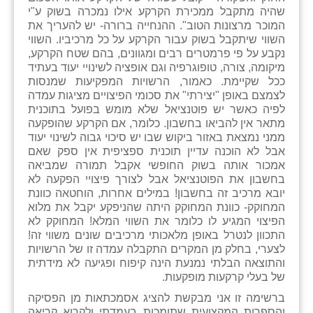
שהיה מתקבל ממכירת הקרקע אילו נמכרה בשוק ע"י
זוהר
המוכר מרצונות הטוב". ההנחייה ברורה- יש להעריך את
השווי שיתקבל בשוק עבור הקרקע על כל מרכיביו. השווי
הדר עם
נקבע על פי פרמטרים רבים ומגוונים, בהם שטח הקרקע,
מיקומה, צורה, טופוגרפיה וגם אופציה לשינויי יעוד בעתיד
חבצלת השרון
ככל שקיימת. כאמור, הרשויות המפקיעות שמנסות
לצמצם באופן "יצירתי" את סכומי הפיצויים מציגות עמדה
חמרה
לפיה כאשר יש פוטנציאל שלא מומש בפועל בתוכנית
מתאר אין להביאו בחשבון. כלומר, אם הקרקע שהופקעה
חרב לאת
ממני נמצאת באזור ביקוש שבו יש סיכוי גבוה לשינוי יעוד
אבל לא הוכנה עדיין תוכנית ספציפית אין ספק שאם
יבול (מורג)
אמכור אותה בשוק החופשי אקבל תמורה שמביאה
בחשבון את הפוטנציאל אבל לצורך פיצויי הפקעה לא
יקנעם
יובא מרכיב זה בחשבון! במילים אחרות, הוחטאה כוונת
המחוקק- כוונת המחוקק היתה שהניפקע יקבל את מלוא
כליל
הפיצוי המגיע לו כלומר את השווי המלא! המחוקק לא
התכוון לנטרל באופן מלאכותי מרכיבים שונים משווי זה!
יד השמונה
לצערי, בחלק מן המקרים התקבלה עמדה זו של הרשויות
והתוצאה הבלתי נמנעת הינה קיפוח ופגיעה לא מידתית
כפר אביב
של בעלי קרקעות מופקעות.
כפר ביאליק
ברשימה זו אני מבקשת להציג אסמכתאות מן הפסיקה
והספרות המקצועית שתומכות בעמדתי ולקרוא קריאה