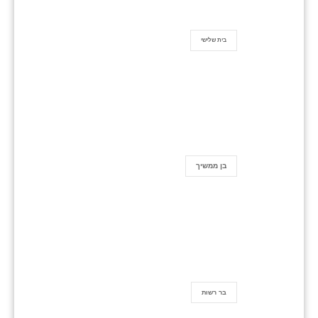
בית שלישי
בן ממשיך
בר רשות