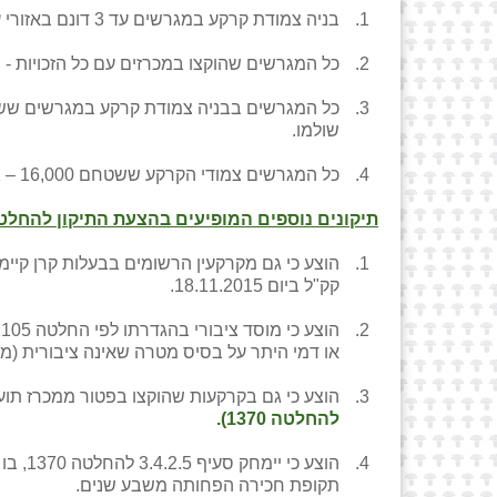
בניה צמודת קרקע במגרשים עד 3 דונם באזורי עדיפות – הפסד מלא דמי חכירה מהוונים ודמי היתר מהוונים על זכויות שטרם שולמו.
כל המגרשים שהוקצו במכרזים עם כל הזכויות -
שולמו.
כל המגרשים צמודי הקרקע ששטחם 16,000 – 1,001 מ"ר – הפסד מרבית דמי החכירה המהוונים בגין זכויות שהיו בעת ההקצאה וטרם שולמו.
תיקונים נוספים המופיעים בהצעת התיקון להחלטה 370
הוצע כי גם מקרקעין הרשומים בבעלות קרן קיימ
קק"ל ביום 18.11.2015.
או דמי היתר על בסיס מטרה שאינה ציבורית (
הוצע כי גם בקרקעות שהוקצו בפטור ממכרז ת
להחלטה 1370).
הוצע 
תקופת חכירה הפחותה משבע שנים.