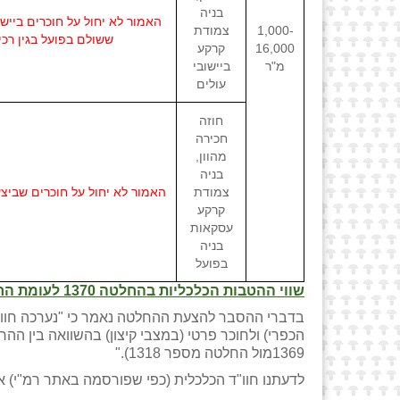
בניה
1,000-
צמודת
ששולם בפועל בגין רכישת הזכויות שנקבעו בחוזה ה
16,000
קרקע
מ"ר
ביישובי
עולים
חוזה
חכירה
מהוון,
בניה
צמודת
קרקע
עסקאות
בניה
בפועל
שווי ההטבות הכלכליות בהחלטה 1370 לעומת החלטה קודמת 1299
בדברי ההסבר להצעת ההחלטה נאמר כי "נערכה חוות ד
1369מול החלטה מספר 1318)."
לדעתנו חוו"ד הכלכלית (כפי שפורסמה באתר רמ"י) 