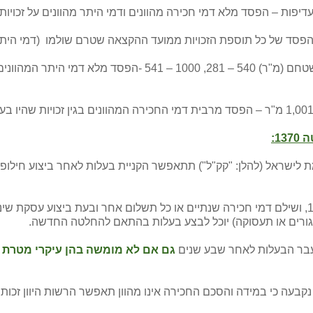
 הפסד של כל תוספת הזכויות ממועד ההקצאה שטרם שולמו (דמי היתר 
כל המגרשים בבניה צמודת קרקע במגרשים ששטחם (מ"ר) 540 – 1
1:
ת לישראל (להלן: "קק"ל") תתאפשר הקניית בעלות לאחר ביצוע חילופ
הוצע כי מוסד ציבורי בהגדרתו לפי החלטה 1105, ושילם דמי חכירה שנתיים או כל תשלום אחר ובע
מגורים או תעסוקה) יוכל לבצע בעלות בהתאם להחלטה החדשה.
ועבר הבעלות לאחר שבע שנים
כי יימחק סעיף 3.4.2.5 להחלטה 1370, בו נקבעה כי במידה והסכם החכירה אינו מהוון תאפשר