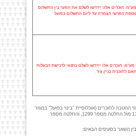
 ביישובי עולים אשר גובה ההטבה בהתאם להחלטה זו עולה על 300,000 ש"ח כולל מע"מ. חוכרים אלה יידרשו לשלם את הפער בין התשלום
חוכרים שביצעו עסקאות לפני בניה בפועל אשר גובה ההטבה אינו עולה על 300,000 ₪ כולל מע"מ. חוכרים אלו יידרשו לשלם כתנאי לרכישת הבעלות
אם לתוכנית בניין עיר.
ההטבה לחוכרים (אוכלוסיית "בינוי בפועל" במגזר
הכפרי) ולחוכר פרטי (במצבי קיצון) בהשוואה בין ההחלטות בנושאי הקניית בעלות אל מול תוספת בנייה (החלטה מספר 1370 מול החלטה מספר 1299, והחלטה מספר
ין השאר בסעיפים הבאים: