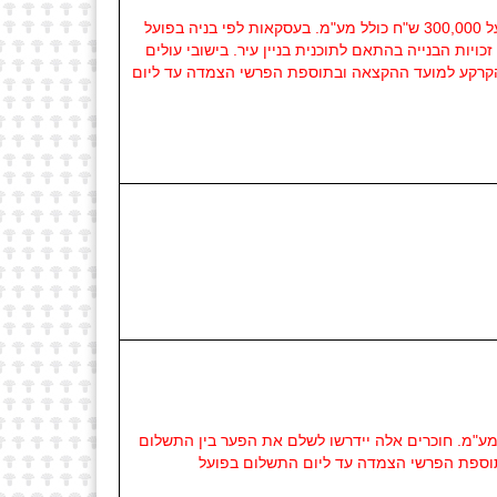
האמור לא יחול על חוכרים שביצעו עסקאות לפי בניה בפועל ו/או בישובי עולים אשר גובה ההטבה אינו עולה על 300,000 ש"ח כולל מע"מ. בעסקאות לפי בניה בפועל
ויות הבנייה בהתאם לתוכנית בניין עיר. בישובי עולים
ר בין התשלום ששולם בפועל בגין רכישת הזכויות שנקבעו בחוזה החכירה ל-51% משווי הקרקע למועד ההקצאה ובתוספת הפרשי הצמדה עד ליום
 ביישובי עולים אשר גובה ההטבה בהתאם להחלטה זו עולה על 300,000 ש"ח כולל מע"מ. חוכרים אלה יידרשו לשלם את הפער בין התשלום