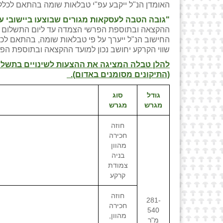
האומדן הנ"ל ייקבע עפ"י טבלאות שומה בהתאם לכלל
"גובה הטבה לעסקאות מגורים שבוצעו ביישובי עו
ההקצאה ובתוספת הפרשי הצמדה עד ליום התשלום בפ
החישוב הנ"ל ייערך על פי טבלאות שומה, בהתאם לכ
שווי הקרקע יחושב נכון למועד ההקצאה ובתוספת הפ
(התיקונים מסומנים באדום).
גודל
סוג
מגרש
מגרש
חוזה
חכירה
מהוון
בניה
צמודת
קרקע
חוזה
281-
חכירה
540
מהוון,
מ"ר