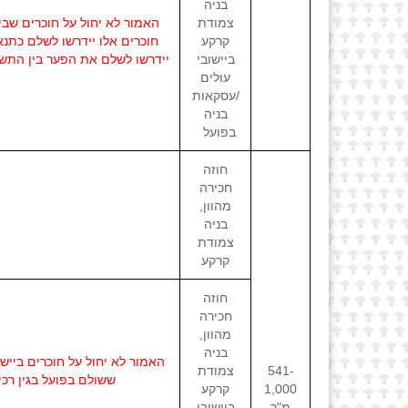
בניה
צמודת
קרקע
חוכרים אלו יידרשו לשלם כתנאי
ביישובי
עולים
/עסקאות
בניה
בפועל
חוזה
חכירה
מהוון,
בניה
צמודת
קרקע
חוזה
חכירה
מהוון,
בניה
541-
צמודת
ששולם בפועל בגין רכישת הזכויות שנקבעו בחוזה ה
1,000
קרקע
מ"ר
ביישובי