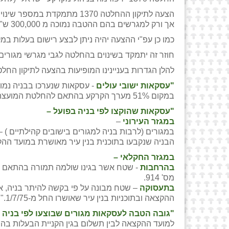
הצעה לתיקון ההחלטה 1370 מתמקדת במספר שינוים, שהעיקרי הוא שבעסקאות שבוצעו באזורים שאינם בעדיפות לפי בניה בפועל ובעסקאות ביישובי עולים
אך ורק למגרשים בהם ההטבה נמוכה מ 300,000 ש"ח.
כמו כן עפ"י ההצעה יהיה ניתן לבצע רישום בעלות במק
חוזר זה יתמקד בשינוים בהחלטה לגבי מגרשי מגורים
להלן הגדרות בעניינינו המופיעות בהצעה לתיקון החלטה 70
"עסקאות ישובי עולים
במקום 51% מערך הקרקע בהתאם להחלטת המועצה 402, ועד כה לא שולמה ייתרת התמורה בגין העסקאות הנ"ל."
"עסקאות שהוקצו לפי בניה בפועל –
במגזר העירוני
–
במגורים (לרבות בניה למגורים בישובים קהילתיים ) 
הבניה שנקבעו בתוכנית בנין עיר מאושרת במועד ההקצאה ל
במגזר החקלאי –
בהרחבות
מס' 914.
בתעסוקה
– שטח מבונה על פי בקשה להיתר בניה, אש
ההקצאה ובתוכניות בנין עיר שאושרו החל מ-1/7/75."
"גובה הטבה לעסקאות מגורים שבוצעו לפי בניה 
למועד ההקצאה לבין תשלום בגין הקניית הבעלות בה