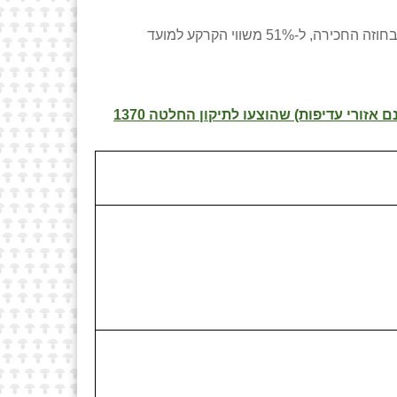
הפער בין התשלום ששולם בפועל בגין רכישת הזכויות שנקבעו בחוזה החכירה, ל-51% משווי הקרקע למועד
להלן טבלה המציגה את ההצעות לשינויים בתשלומים הנדרשים בהעברת בעלות על מגרשי מגורים (באזורים שאינם אזורי עדיפות) שהוצעו לתיקון החלטה 1370