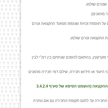
מהוונים).
28, 1000 – 541 -הפסד מלא דמי היתר המהוונים על תוספת זכויות שנוספו ממועד ההקצאה וטרם
י מקרקעין, בהתאם להסכם שנחתם בין רמ"י לבין
ת ביצוע עסקת שינוי היעוד או חידוש חכירה, שילם דמי חכירה מהוונים
גם אם לא מומשה בהן עיקרי מטרת ההקצאה (הושמט הסיפא של סעיף 3.4.2.4
 הרשות היוון זכות החכירה עד לתום תקופת החכירה גם אם נותרה