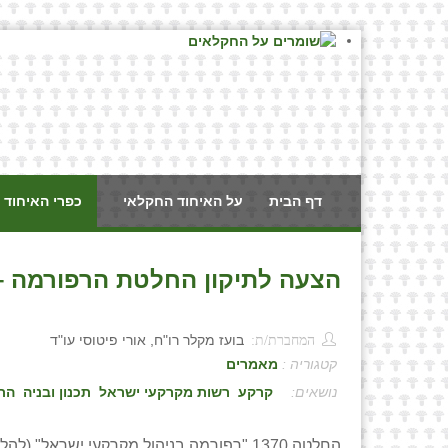
דף הבית
על האיחוד החקלאי
כפרי האיחוד 
הצעה לתיקון החלטת הרפורמה – 1370 / בועז מקלר רו"ח, אורי פיטוסי ע
המחברת/ת:
בועז מקלר רו"ח, אורי פיטוסי עו"ד
קטגוריה :
מאמרים
:
קרקע
רשות מקרקעי ישראל
תכנון ובניה
הת
החלטה 1370 "רפורמה בניהול מקרקעי ישראל" (להלן: "ההצעה"). מועד הישיבה לאישור ההחלטה נקבע ליום 14.3.2016.