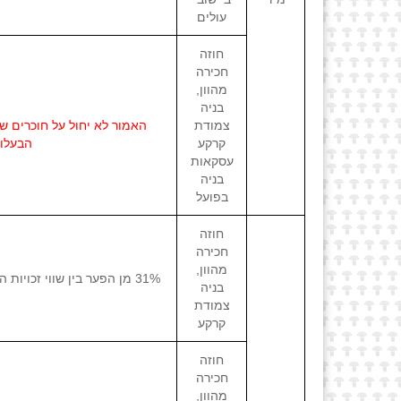
עולים
חוזה
חכירה
מהוון,
בניה
צמודת
קרקע
הבעלות
עסקאות
בניה
בפועל
חוזה
חכירה
מהוון,
31% מן הפער בין שווי זכויות החכירה שנקבעו בחוזה או ששולמו בגינן דמי היתר, לבין שווי הבעלות לפי שומה. (תשלום מינימלי של 9%,10%,11%,12% לפי השנים).
בניה
צמודת
קרקע
חוזה
חכירה
מהוון,