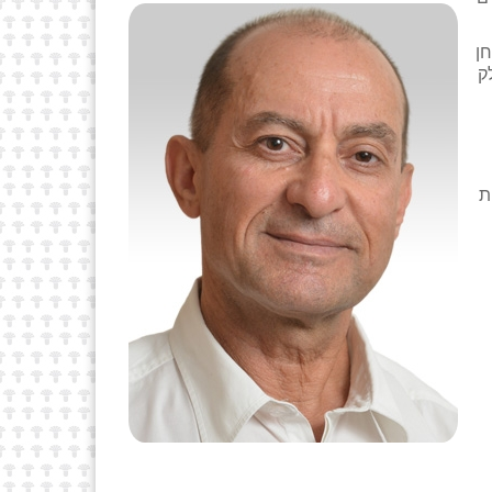
ך. המבחן
זה – על חלק
ת