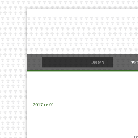
קשר
01 ינו 2017
ם