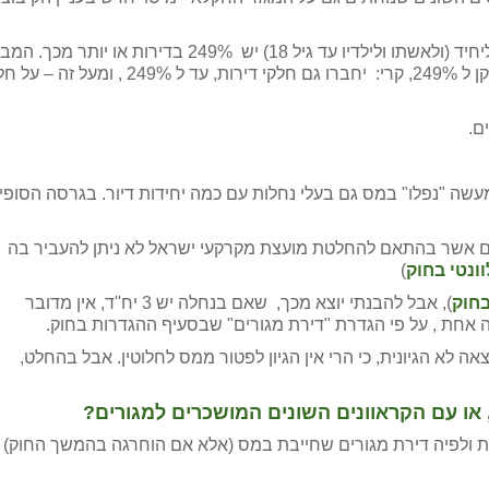
בהקשר למיסוי דירה שלישית ראוי להדגיש כי די אם ליחיד (ולאשתו ולילדיו עד גיל 18) יש 249% בדירות או יותר מכ
בניסוח הקודם (שאמר כל חלק מעל שליש = דירה) תוקן ל 249%, קרי: יחברו גם חלקי דירות, עד ל 249% , ומעל 
ם.
שה "נפלו" במס גם בעלי נחלות עם כמה יחידות דיור. בגרסה הסופי
וק (סעיף קטן 10) : "דירת מגורים אשר בהתאם להחלטת מועצת מקרקעי ישראל לא ניתן להעביר בה
ונטי בחוק
)
בחו
ק
), אבל להבנתי יוצא מכך, שאם בנחלה יש 3 יח''ד, אין מדובר
ה אחת , על פי הגדרת "דירת מגורים" שבסעיף ההגדרות בחוק.
 לא הגיונית, כי הרי אין הגיון לפטור ממס לחלוטין. אבל בהחלט,
או עם הקראוונים השונים המושכרים למגורים?
פלת ולפיה דירת מגורים שחייבת במס (אלא אם הוחרגה בהמשך החוק)