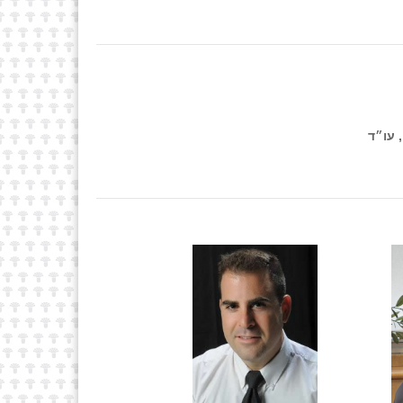
 עו״ד