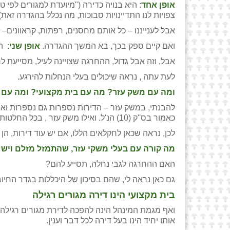
אופן אחד
: היא בנויה כדירה ("מיועדת למגורים לפי ט
צפויות לנו התדיינויות סבוכות, מה נכלל בהגדרה זאת)
אבל לענייננו – כל אותם מחסנים, רפתות, קראוונים
ואם קיים ספק בכך, בא המשך ההגדרה.
אופן שני
: ה
אבל, וזה אבל גדול, ההחרגה שצויינה לעיל, מסייעת לחקלאים גם כאן שכן סעיף 120 (10) בא לעזרתם, ופוטר כ
לעת עתה , נראה שיכולים בעלי הנחלות להירגע.
ומה עם משק עזר? מה עם בית מקצועי? ומה עם
להבנתי, במשק עזר – הדירות נספרות גם נספרות ואפ
כאמור בס''ק (10) הנ'ל. ואילו משק עזר , בכל החלטות המינהל, מוגדר באופן ברור כמשק שאיננו נחלה.
לכן, נראה שכאן לחקלאים הללו, אם יש עוד דירות, הן 
מה קורה עם בעלי משקי עזר, שהתמזל מזלם ויש ל
האם ההחרגה לגבי נחלה, תסייע להם?
גם כאן נראה לי, שהם בסיכון של היכללות בגדר החיוב במס אם י
בית מקצועי הינו דירה מגורים רגילה
ואף מגמת המינהל הינה להפכה לדירת מגורים רגילה- 
אותו יחיד הינו בעל דירה לכל דבר וענין.