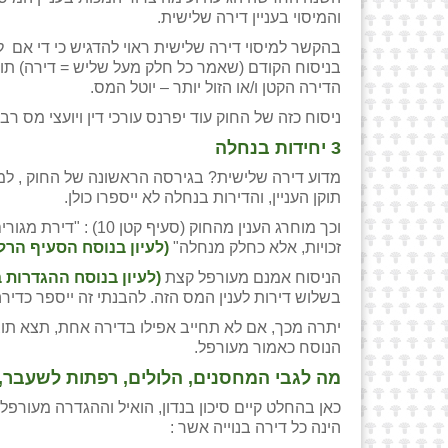
והמיסוי בעניין דירה שלישית.
הדירה הקטן ו/או הזול יותר – יוטל המס.
ניסוח כזה של החוק עוד יפרנס עורכי דין ויועצי מס רבי
3 יחידות בנחלה
מדוע דירה שלישית? בגירסה הראשונה של החוק , למע
תוקן העניין, והדירות בנחלה לא ייספרו כולן.
וכך מוחרג הענין מהח
זכויות, אלא כחלק מנחלה"
(
לעיון בנוסח הסעיף הרלו
הניסוח אמנם מעורפל קצת
(
לעיון בנוסח ההגדרות 
בשלוש דירות לענין המס הזה. להבנתי זה ייספר כדיר
יתרה מכך, אם לא תחייב אפילו בדירה אחת, תצא תוצאה
הנוסח כאמור מעורפל.
מה לגבי המחסנים, הלולים, רפתות לשעבר, 
כאן בהחלט קיים סיכון בנדון, הואיל וההגדרה מעור
הינה כל דירה בנוייה אשר :