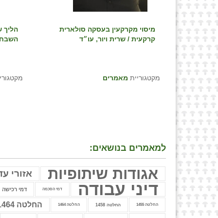
מיסוי מקרקעין בעסקה סולארית
הליך ש
קרקעית / שרית ויור, עו״ד
השבחה 
מקטגוריית
מאמרים
מקטגורי
למאמרים בנושאים:
אגודות שיתופיות
אזורי עד
דיני עבודה
דמי רכישה
דמי הסכמה
החלטה 1464
החלטה 1455
החלטה 1458
החלטה 1464