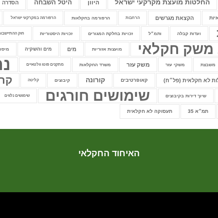
החלטות מועצת מקרקעי ישראל
היוון
היטל השבחה
הסדרה
יות
הקצאת מגרשים
הרחבות
הרפורמה בחקלאות
הרפורמה במקרקעי ישראל
ועדות קבלה
ותמ״ל
זכויות בחלקת המגורים
זכויות היסטוריות
חוק ההתיישבות
 משק חקלאי
מים
מים והשקיה
מועצות אזוריות
מיסוי
נח
משק עזר
משבצת
משקי עזר
משרד החקלאות
מתקנים פוטו וולטאיים
קר
קורונה
ות לא חקלאית (פל״ח)
קאופרטיבים
קיבוצים
קליטה
שימושים חורגים
שיוך דירות בקיבוצים
שימושים נלווים
תמ״א 35
תעסוקה לא חקלאית
האיחוד החקלאי