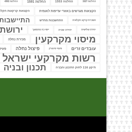
החלטה 1553
החלטה 1591
החלטה 1527
החלטה 4302
הקצאות מגרשים באזורי עדיפות לאומית
הקצאות קרקעות חקלא
התיישבות
התחשבנות מחדש
השכרת קרקע חקלאית
ירושת
יחידה שלישית
יחידה שניה
ייפוי כח מתמשך
מיסוי מקרקעין
מכירת נחלה
עובדים זרים
פיצול נחלה
פעיל
פיצויי פיטורין
רשות מקרקעי ישראל
תכנון ובניה
תיקון 116 לחוק התכנון והבניה