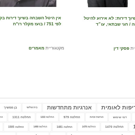
אין היטל השבחה בשיוך דירות בקי
יוך דירות: לא אירוע להיטל
לפי 751 / בועז מקלר רו"ח
/ חגי שבתאי, עו״ד
מקטגוריית
מאמרים
ית
פסקי דין
יפות לאומית
אנרגיות מתחדשות
בן ממשיך
בית שלישי
החלטה 979
החלטה 1311
דמי שימוש
הורשת זכויות
החלטה 1222
החלט
החלטה 1470
החלטה 1478
החלטה 1481
החלטה 1490
החלטה 1505