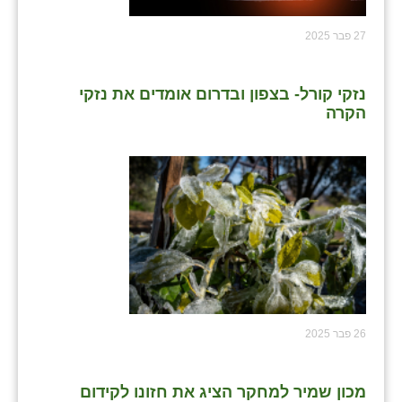
זוהר
27 פבר 2025
הדר עם
חבצלת השרון
נזקי קורל- בצפון ובדרום אומדים את נזקי
הקרה
חמרה
חרב לאת
יבול (מורג)
יקנעם
כליל
יד השמונה
26 פבר 2025
כפר אביב
כפר ביאליק
מכון שמיר למחקר הציג את חזונו לקידום