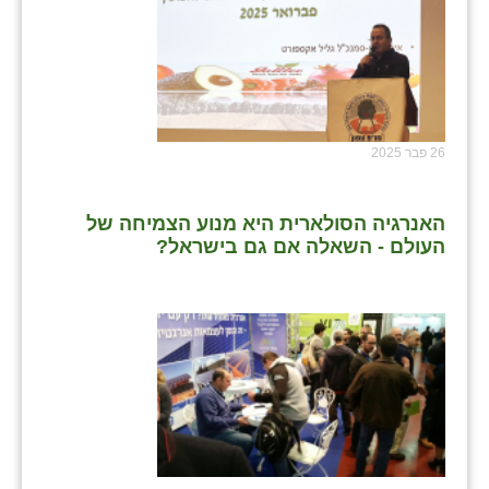
נווה אטי״ב
נהריה (אג״ש)
ניר צבי
עין חצבה
26 פבר 2025
עין תמר
עמרים
האנרגיה הסולארית היא מנוע הצמיחה של
העולם - השאלה אם גם בישראל?
קורנית
קלחים
רועי
רימונים
רמות השבים
רמת הדר