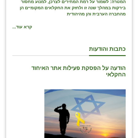
המטרה: לשמור על רמת המחירים לצרכן, למנוע מחסור
בירקות במהלך שנה זו ולחזק את החקלאים המקומיים הן
בני ציון
מהחברה הערבית והן מהיהודית
בצרה
קרא עוד...
בקעות
ֿגבעת שפירא
כתבות והודעות
גן הדרום
הודעה על הפסקת פעילות אתר האיחוד
גן השומרון
החקלאי
גני עם
גני יהודה
גנות
ורד יריחו
דקל