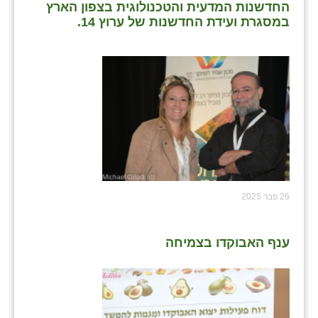
החדשנות המדעית והטכנולוגית בצפון הארץ
כפר הרי״ף
במסגרת ועידת החדשנות של ערוץ 14.
כפר מישר
כפר מע״ש
כפר מרדכי
כפר סבא (אגרא)
כפר שמריהו
מגשימים
26 פבר 2025
מישר
מכורה
ענף האבוקדו בצמיחה
מנחמיה
נאות הכיכר