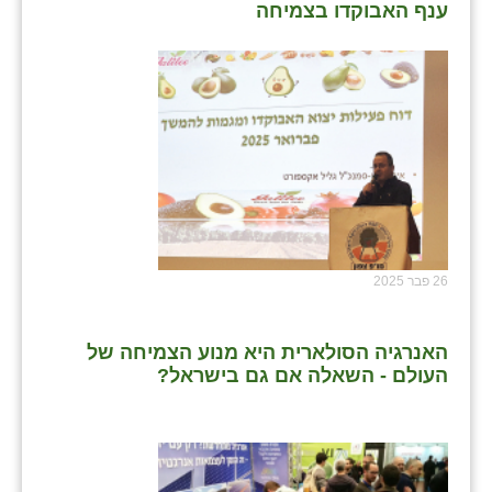
נווה אטי״ב
ענף האבוקדו בצמיחה
נהריה (אג״ש)
ניר צבי
עין חצבה
עין תמר
עמרים
קורנית
26 פבר 2025
קלחים
האנרגיה הסולארית היא מנוע הצמיחה של
רועי
העולם - השאלה אם גם בישראל?
רימונים
רמות השבים
רמת הדר