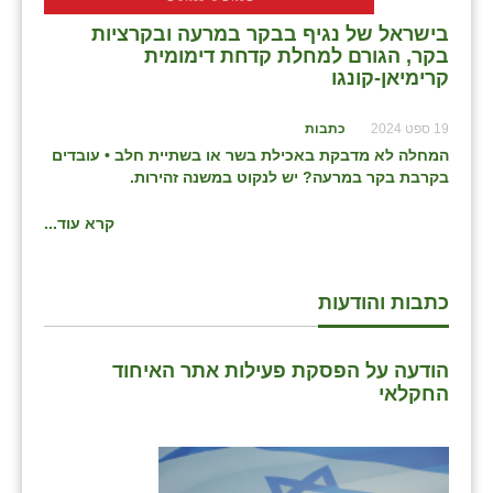
בני ציון
בישראל של נגיף בבקר במרעה ובקרציות
בקר, הגורם למחלת קדחת דימומית
בצרה
קרימיאן-קונגו
בקעות
19 ספט 2024
כתבות
המחלה לא מדבקת באכילת בשר או בשתיית חלב • עובדים
ֿגבעת שפירא
בקרבת בקר במרעה? יש לנקוט במשנה זהירות.
גן הדרום
קרא עוד...
גן השומרון
גני עם
כתבות והודעות
גני יהודה
הודעה על הפסקת פעילות אתר האיחוד
גנות
החקלאי
ורד יריחו
דקל