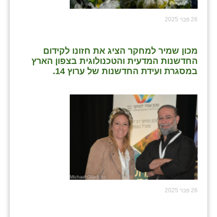
כפר הרי״ף
26 פבר 2025
כפר מישר
כפר מע״ש
מכון שמיר למחקר הציג את חזונו לקידום
החדשנות המדעית והטכנולוגית בצפון הארץ
כפר מרדכי
במסגרת ועידת החדשנות של ערוץ 14.
כפר סבא (אגרא)
כפר שמריהו
מגשימים
מישר
מכורה
מנחמיה
26 פבר 2025
נאות הכיכר