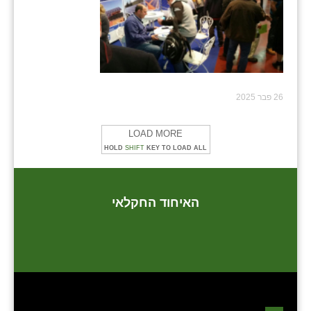
שבי ציון
שדה ורבורג
שדה צבי
26 פבר 2025
שדמה
LOAD MORE
שכניה
HOLD
SHIFT
KEY TO LOAD ALL
תלמי יוסף
בוסתן הגליל
האיחוד החקלאי