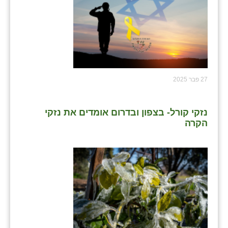
זוהר
הדר עם
חבצלת השרון
חמרה
27 פבר 2025
חרב לאת
יבול (מורג)
נזקי קורל- בצפון ובדרום אומדים את נזקי
הקרה
יקנעם
כליל
יד השמונה
כפר אביב
כפר ביאליק