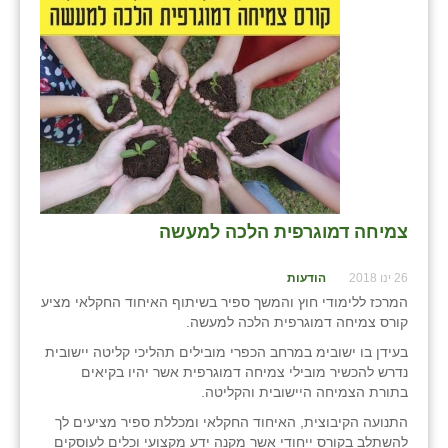
נווה אטי״ב
נהריה (אג״ש)
ניר צבי
עין חצבה
עין תמר
עמרים
צמיחה דמוגרפית הלכה למעשה
קורנית
26 ינו 2018
הודעות
קלחים
המרכז ללימודי חוץ והמשך ספיר בשיתוף האיחוד החקלאי מציע
רועי
קורס צמיחה דמוגרפית הלכה למעשה.
בעידן בו ישובימ במרחב הכפרי מובילים תהליכי קליטה יישובית
רימונים
נדרש להכשיר מובילי צמיחה דמוגרפית אשר יהיו בקיאים
בתורת הצמיחה היישובית והקליטה.
רמות השבים
התנועה הקיבוצית, האיחוד החקלאי ומכללת ספיר מציעים לך
רמת הדר
להשתלב בקורס ייחודי אשר מקנה ידע מקצועי וכלים לעוסקים