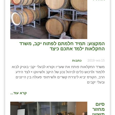
בני ציון
בצרה
בקעות
ֿגבעת שפירא
המקצוע: תמיד חלמתם לפתוח יקב, משרד
גן הדרום
החקלאות ילמד אתכם כיצד
גן השומרון
15 מאי 2019
כתבות
משרד החקלאות פותח את שעריו וקורא לבעלי יקבי בוטיק לבוא
גני עם
ללמוד ולרכוש כלים לניהול נכון של היקב ולשיווקו • לצד הידע
הרב, הקורס יביא ליצירת קשרים ולשיתופי פעולה בין הייננים
גני יהודה
ובעלי יקבים
גנות
קרא עוד...
ורד יריחו
סיום
מחזור
דקל
תשיעי