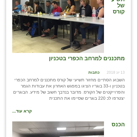
של
זוהר
קורס
הדר עם
חבצלת השרון
חמרה
חרב לאת
מתכננים למרחב הכפרי בטכניון
יבול (מורג)
13 יונ 2018
כתבות
יקנעם
השבוע הסתיים מחזור תשיעי של קורס מתכננים למרחב הכפרי
בטכניון ו-33 בוגריו הציגו במפגש האחרון את עבודות הגמר
כליל
והפרוייקטים של הקורס. מדובר בנדבך חשוב של מידע. הבוגרים
יצטרפו לכ 220 בוגרים שסיימו את התכנית
יד השמונה
קרא עוד...
כפר אביב
הכנס
כפר ביאליק