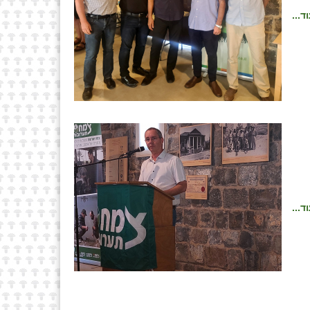
ד...
ד...