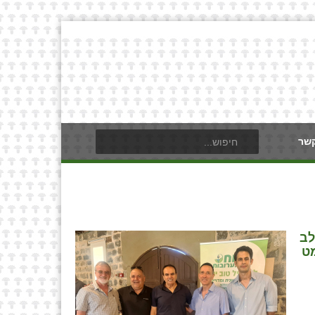
קשר
לב
מט