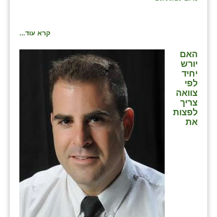
זוהר
הדר עם
קרא עוד...
חבצלת השרון
האם
יורש
חמרה
יחיד
לפי
חרב לאת
צוואה
צריך
יבול (מורג)
לפצות
את
יקנעם
כליל
יד השמונה
כפר אביב
כפר ביאליק