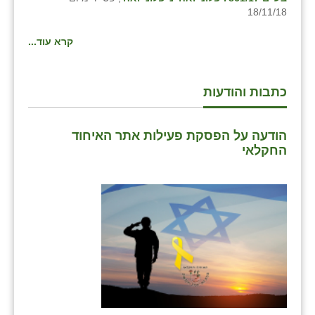
נווה אטי״ב
18/11/18
נהריה (אג״ש)
קרא עוד...
ניר צבי
עין חצבה
כתבות והודעות
עין תמר
הודעה על הפסקת פעילות אתר האיחוד
עמרים
החקלאי
קורנית
קלחים
רועי
רימונים
רמות השבים
רמת הדר