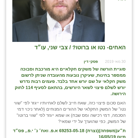
בני ציון
בצרה
בקעות
ֿגבעת שפירא
האחים- נטו או ברוטו? / צבי שני, עו״ד
גן הדרום
30 מאי 2019
פסקי דין
סוגיית הורשה של משקים חקלאיים היא מורכבת וסבוכה
גן השומרון
ממספר בחינות, שעיקרן נובעות מהעובדה שניתן לרשום
משק חקלאי על שם יורש אחד בלבד. פעמים רבות נדרש
גני עם
יורש לשלם פיצוי לשאר היורשים, בהתאם לסעיף 114 לחוק
הירושה.
גני יהודה
האם סכום פיצוי כזה, שאח חייב לשלם לאחיותיו ייגזר לפי "שווי
גנות
נטו" של המשק החקלאי של ההורים המנוחים (לאחר ניכוי דמי
הסכמה, דמי רכישה ומס שבח) או שמא ייגזר לפי "שווי ברוטו"
ורד יריחו
של המשק, כפי שהוערך על ידי שמאי?
ת״ע(משפחה)(נצרת) 69253-05-18 א.פ. ואח׳ נ׳ י.פ., פס״ד
דקל
מיום 16/05/19