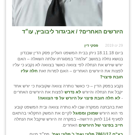
כפר הרי״ף
כפר מישר
כפר מע״ש
היורשים האחרים? / אביגדור ליבוביץ, עו״ד
כפר מרדכי
29 ינו 2019
פסקי דין
כפר סבא (אגרא)
ביום 18.11.18 ניתן בבית המשפט העליון פסק הדין שבנדון
בנושא נחלה במושב "עלמה" במסגרתו עלתה השאלה – האם
כפר שמריהו
יורש שירש את הנחלה לפי צוואה כאשר בצוואה לא נקבע כי עליו
לפצות את היורשים האחרים – האם למרות זאת
חלה עליו
מגשימים
חובת פיצוי?
נקבע בפסק הדין – כי כאשר נותרה צוואה שקובעת כי יורש אחד
מישר
יקבל את הנחלה והיורש
לא נדרש
לפצות את היורשים האחרים
-
לא חלה חובת פיצוי על היורש על פי הצוואה!
מכורה
זאת בהבחנה ממקרה שבו לא נותרה צוואה ובית המשפט קובע
מנחמיה
מי הוא היורש
שמוכן ומסוגל
לקיים את המשק החקלאי בהתאם
לסעיף 114 לחוק הירושה– במקרה זה היורש שיקבל את הנחלה
נאות הכיכר
חייב בפיצוי של היורשים
האחרים.
בע"ם 7861/17 פלוני ואח' נ' פלוני ואח'
, פס״ד מיום