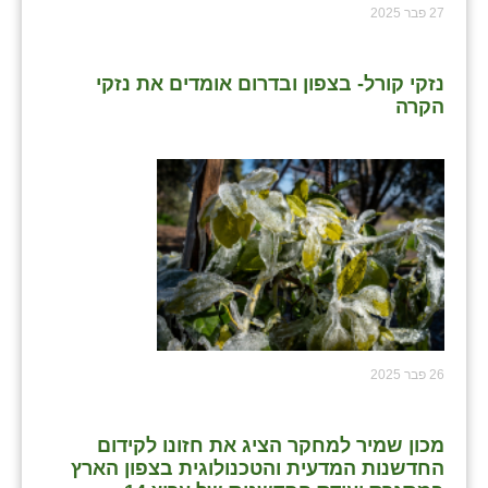
27 פבר 2025
שבי ציון
שדה ורבורג
נזקי קורל- בצפון ובדרום אומדים את נזקי
הקרה
שדה צבי
שדמה
שכניה
תלמי יוסף
בוסתן הגליל
26 פבר 2025
מכון שמיר למחקר הציג את חזונו לקידום
החדשנות המדעית והטכנולוגית בצפון הארץ