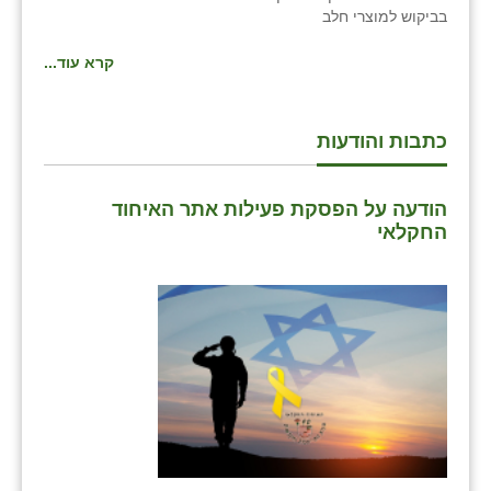
בביקוש למוצרי חלב
זוהר
קרא עוד...
הדר עם
חבצלת השרון
כתבות והודעות
חמרה
חרב לאת
הודעה על הפסקת פעילות אתר האיחוד
החקלאי
יבול (מורג)
יקנעם
כליל
יד השמונה
כפר אביב
כפר ביאליק