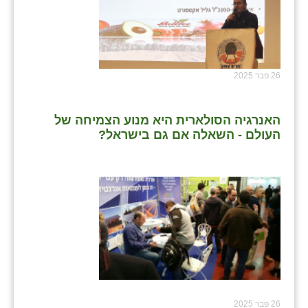
שבי ציון
שדה ורבורג
26 פבר 2025
שדה צבי
שדמה
האנרגיה הסולארית היא מנוע הצמיחה של
שכניה
העולם - השאלה אם גם בישראל?
תלמי יוסף
בוסתן הגליל
26 פבר 2025