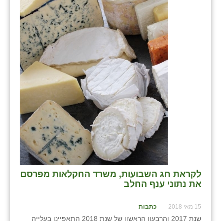
בני ציון
בצרה
בקעות
ֿגבעת שפירא
גן הדרום
גן השומרון
גני עם
גני יהודה
גנות
לקראת חג השבועות, משרד החקלאות מפרסם
את נתוני ענף החלב
ורד יריחו
15 מאי 2018
כתבות
דקל
שנת 2017 והרבעון הראשון של שנת 2018 התאפיינו בעלייה