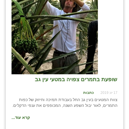
בני ציון
בצרה
בקעות
ֿגבעת שפירא
גן הדרום
גן השומרון
גני עם
שופעת בתמרים צפויה במטעי עין גב
גני יהודה
17 יונ 2019
כתבות
גנות
צוות המטעים בעין גב החל בעבודת תמיכה וחיזוק של כפות
התמרים, לאור יבול השפע השנה, המכופפים את ענפי הדקלים.
ורד יריחו
קרא עוד...
דקל