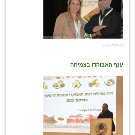
נווה אטי״ב
נהריה (אג״ש)
ניר צבי
עין חצבה
26 פבר 2025
עין תמר
עמרים
ענף האבוקדו בצמיחה
קורנית
קלחים
רועי
רימונים
רמות השבים
רמת הדר