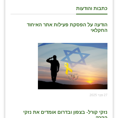
זוהר
כתבות והודעות
הדר עם
הודעה על הפסקת פעילות אתר האיחוד
חבצלת השרון
החקלאי
חמרה
חרב לאת
יבול (מורג)
יקנעם
כליל
יד השמונה
27 פבר 2025
כפר אביב
כפר ביאליק
נזקי קורל- בצפון ובדרום אומדים את נזקי
הקרה