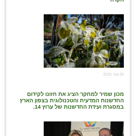
כפר הרי״ף
כפר מישר
כפר מע״ש
כפר מרדכי
כפר סבא (אגרא)
כפר שמריהו
26 פבר 2025
מגשימים
מישר
מכון שמיר למחקר הציג את חזונו לקידום
החדשנות המדעית והטכנולוגית בצפון הארץ
מכורה
במסגרת ועידת החדשנות של ערוץ 14.
מנחמיה
נאות הכיכר