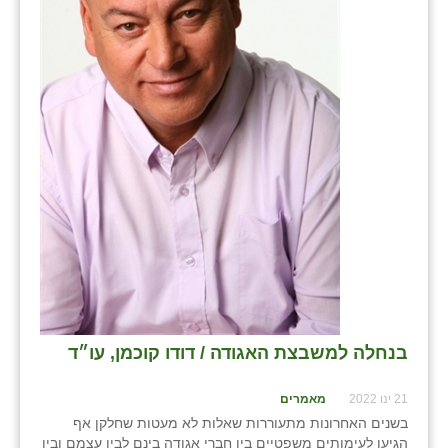
בני ציון
בצרה
בקעות
ֿגבעת שפירא
גן הדרום
גן השומרון
גני עם
גני יהודה
גנות
בנחלה למשבצת האגודה / דודו קוכמן, עו״ד
ורד יריחו
21 ינו 2022
מאמרים
בשנים האחרונות מתעוררות שאלות לא מעטות שחלקן אף
דקל
הגיעו לעימותים משפטיים בין חברי אגודה בינם לבין עצמם ובין