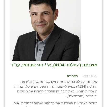
שבי ציון
שדה ורבורג
שדה צבי
שדמה
שכניה
תלמי יוסף
משבצת (החלטה 4134), א' / חגי שבתאי, עו״ד
בוסתן הגליל
29 יונ 2017
מאמרים
לאחרונה קיבלה הנהלת רשות מקרקעי ישראל (רמ"י) את
החלטה (4134) בנוגע ליישום הגדרת השטחים שיכללו בחוזה
השכירות הזמני ובעתיד בחוזה החכירה לדורות של מושבים
וקיבוצים ("המשבצת").
בשנים האחרונות פועלת רשות מקרקעי ישראל להסדרת שטחי