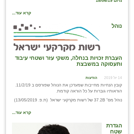
מיום 18/06/19
נווה אטי״ב
נהריה (אג״ש)
קרא עוד...
ניר צבי
נוהל
עין חצבה
עין תמר
העברת זכויות בנחלה, משקי עזר ושטחי עיבוד
עמרים
ותעסוקה במשבצת
קורנית
14 יול 2019
הודעות
קלחים
קובץ הנחיות מחייבות שמעדכן את הנוהל שפורסם ב 11/2/19.
הוראותיו גוברות על כל הוראה קודמת.
רועי
נוהל מס׳ 37.2B של רשות מקרקעי ישראל (ת.פ. 13/05/2019)
רימונים
קרא עוד...
רמות השבים
הגדרת
שטח
רמת הדר