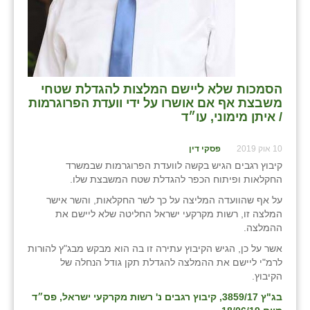
כפר הרי״ף
כפר מישר
כפר מע״ש
הסמכות שלא ליישם המלצות להגדלת שטחי
כפר מרדכי
משבצת אף אם אושרו על ידי וועדת הפרוגרמות
/ איתן מימוני, עו״ד
כפר סבא (אגרא)
כפר שמריהו
10 אוק 2019
פסקי דין
קיבוץ רגבים הגיש בקשה לוועדת הפרוגרמות שבמשרד
מגשימים
החקלאות ופיתוח הכפר להגדלת שטח המשבצת שלו.
על אף שהוועדה המליצה על כך לשר החקלאות, והשר אישר
מישר
המלצה זו, רשות מקרקעי ישראל החליטה שלא ליישם את
ההמלצה.
מכורה
אשר על כן, הגיש הקיבוץ עתירה זו בה הוא מבקש מבג"ץ להורות
מנחמיה
לרמ"י ליישם את ההמלצה להגדלת תקן גודל הנחלה של
הקיבוץ.
נאות הכיכר
בג"ץ 3859/17, קיבוץ רגבים נ' רשות מקרקעי ישראל, פס״ד