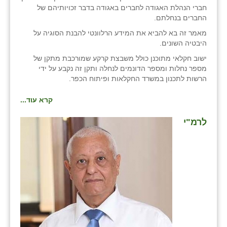
חברי הנהלת האגודה לחברים באגודה בדבר זכויותיהם של
זוהר
החברים בנחלתם.
הדר עם
מאמר זה בא להביא את המידע הרלוונטי להבנת הסוגיה על
היבטיה השונים.
חבצלת השרון
ישוב חקלאי מתוכנן כולל משבצת קרקע שמורכבת מתקן של
מספר נחלות ומספר הדונמים לנחלה ותקן זה נקבע על ידי
חמרה
הרשות לתכנון במשרד החקלאות ופיתוח הכפר.
חרב לאת
קרא עוד...
יבול (מורג)
לרמ"י
יקנעם
כליל
יד השמונה
כפר אביב
כפר ביאליק