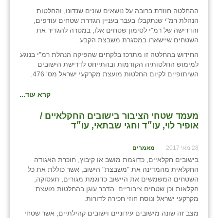
ההחלטה חוזרת ברובה על נושאים שונים שנדונו, והחלטות
הנהלת רמ"י שנתקבלו בעבר בעניין הגדרת שטחים עודפים,
והדרישה של רמ"י לסימון שטחים אלו, במטרה להגדיר את
השטחים שיישארו במסגרת משבצת הקבע.
החידוש בהחלטה זו מתרכז בלקחים שהפיקה הנהלת רמ"י בנוגע
למימוש החלטותיה הקודמות ובהתייחס לדרישת הישובים
השיתופיים לקיום החלטות מועצת מקרקעי ישראל מס' 476.
קרא עוד...
מעמד שטחי הציבור בישובים החקלאיים /
אופיר לוי, עו״ד וחגי שבתאי, עו״ד
28 מאי 2017
מאמרים
בישובים חקלאיים, כדוגמת מושב או קיבוץ, חוכרת האגודה
החקלאית מהמדינה את "משבצת" הישוב, אשר כוללת את כל
השטחים המשמשים את היישוב כדוגמת מגורים, תעסוקה,
חקלאות וכן שטחים ציבוריים. הדבר עוגן בהחלטות מועצת
מקרקעי ישראל ונוסח חוזי חכירה לדורות.
מצב זה שונה מישובים עירוניים וישובים קהילתיים, אשר שטחי