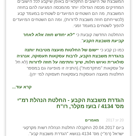
המשבצת של הישובים החקלאיים באופן שיקבע לכל הישובים
המחזיקים מכסה הגדולה יותר מהמכסה המגיעה להם בחוזה
המשבצת, מה הם השטחים המיועדים לשטחים במעמד קבע
(לכשייחתם חוזה משבצת לדורות), ומה הם השטחים המיועדים
להפוך לשטחים במעמד זמני.
ההחלטה החדשה קובעת כי
"לא יחודש חוזה אלא לאחר
קביעת משבצת הקבע
".
כמו כן קבע כי
יישום של החלטות מועצה מטיבות יותנה
בהגדרת משבצת הקבע, לרבות עסקאות תעסוקה, אנרגיה
סולארית ואיוש חלות, שיוך וחתימה על חוזה לדורות
(לא חל
על עסקאות "מתקדמות").(התניה זו מופיעה גם במספר
החלטות מועצה העוסקות בעסקאות תעסוקה למי יהן).
קרא עוד...
הגדרת משבצת הקבע - החלטת הנהלת רמ"י
מס' 4134 / בועז מקלר, רו"ח
20 יונ 2017
מאמרים
ביום 20.04.2017 התקבלה החלטת הנהלת רשות מקרקעי
ישראל (רמ"י) מס' 4134 בנושא "הגדרת משבצת קבע".