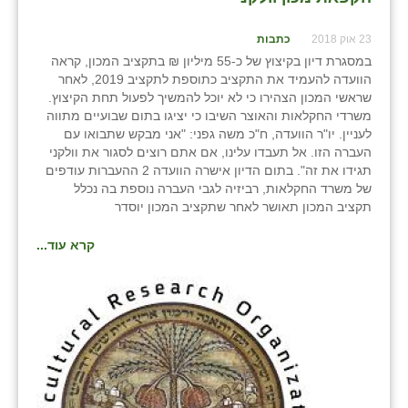
23 אוק 2018
כתבות
במסגרת דיון בקיצוץ של כ-55 מיליון ₪ בתקציב המכון, קראה
הוועדה להעמיד את התקציב כתוספת לתקציב 2019, לאחר
שראשי המכון הצהירו כי לא יוכל להמשיך לפעול תחת הקיצוץ.
משרדי החקלאות והאוצר השיבו כי יציגו בתום שבועיים מתווה
לעניין. יו"ר הוועדה, ח"כ משה גפני: "אני מבקש שתבואו עם
העברה הזו. אל תעבדו עלינו, אם אתם רוצים לסגור את וולקני
תגידו את זה". בתום הדיון אישרה הוועדה 2 ההעברות עודפים
של משרד החקלאות, רביזיה לגבי העברה נוספת בה נכלל
תקציב המכון תאושר לאחר שתקציב המכון יוסדר
קרא עוד...