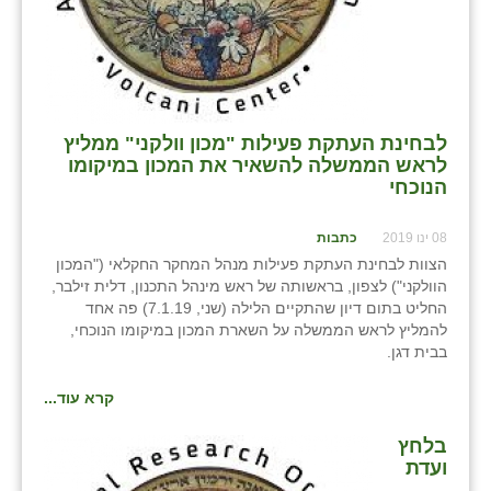
נווה אטי״ב
נהריה (אג״ש)
ניר צבי
עין חצבה
לבחינת העתקת פעילות "מכון וולקני" ממליץ
לראש הממשלה להשאיר את המכון במיקומו
עין תמר
הנוכחי
עמרים
08 ינו 2019
כתבות
הצוות לבחינת העתקת פעילות מנהל המחקר החקלאי ("המכון
קורנית
הוולקני") לצפון, בראשותה של ראש מינהל התכנון, דלית זילבר,
החליט בתום דיון שהתקיים הלילה (שני, 7.1.19) פה אחד
קלחים
להמליץ לראש הממשלה על השארת המכון במיקומו הנוכחי,
בבית דגן.
רועי
רימונים
קרא עוד...
רמות השבים
בלחץ
ועדת
רמת הדר