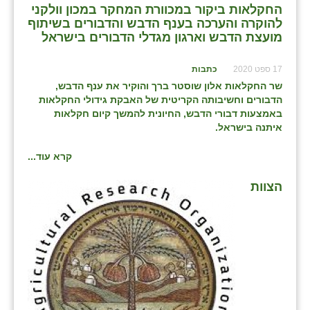
כפר הרי״ף
החקלאות ביקור במכוורת המחקר במכון וולקני
להוקרה והערכה בענף הדבש והדבורים בשיתוף
כפר מישר
מועצת הדבש וארגון מגדלי הדבורים בישראל
כפר מע״ש
17 ספט 2020
כתבות
שר החקלאות אלון שוסטר
ברך והוקיר את ענף הדבש,
כפר מרדכי
הדבורים וחשיבותה הקריטית של האבקת גידולי החקלאות
באמצעות דבורי הדבש, החיונית להמשך קיום חקלאות
כפר סבא (אגרא)
איתנה בישראל.
כפר שמריהו
קרא עוד...
מגשימים
הצוות
מישר
מכורה
מנחמיה
נאות הכיכר