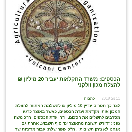
שבי ציון
שדה ורבורג
שדה צבי
שדמה
שכניה
תלמי יוסף
הכספים: משרד החקלאות יעביר 20 מיליון ₪
בוסתן הגליל
להצלת מכון וולקני
11 נוב 2018
כתבות
לצד כך חסרים עדיין 10 מיליון ₪ להשלמת המתווה להצלת
המכון אותו מקדמת ועדת הכספים, כאשר באוצר כרגע
מסרבים להשלים את הסכום. יו"ר ועדת הכספים, ח"כ משה
גפני: "דורש תשובה מהאוצר עד סוף השבוע, אחרת גם
אנחנו לא ניתן תשובות". ח"כ עופר שלח: עבור מדיניות שר