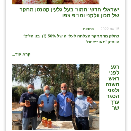
זוהר
ישראלי חדש 'תמוז' בעל גלעין קטנטן מחקר
של מכון וולקני ומו"פ צפו
הדר עם
חבצלת השרון
15 אוג 2022
כתבות
כחלק מהמחקר הצלחה לעלייה של 50% (!) בזן הליצ'י
חמרה
הוותיק 'מאוריציוס'
חרב לאת
קרא עוד...
יבול (מורג)
רגע
לפני
יקנעם
ראש
השנה
כליל
ולפני
הסגר
יד השמונה
ערך
שר
כפר אביב
כפר ביאליק