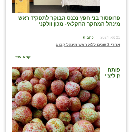
בני ציון
פרופסור בני חפץ נכנס הבוקר לתפקיד ראש
בצרה
מינהל המחקר החקלאי- מכון וולקני
בקעות
21 מאי 2024
כתבות
ֿגבעת שפירא
אחרי 3 שנים ללא ראש מינהל קבוע
גן הדרום
קרא עוד...
גן השומרון
פותח
זן ליצ'י
גני עם
גני יהודה
גנות
ורד יריחו
דקל