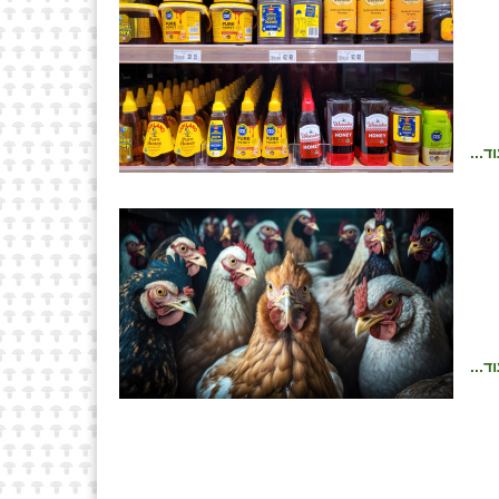
ד...
ד...