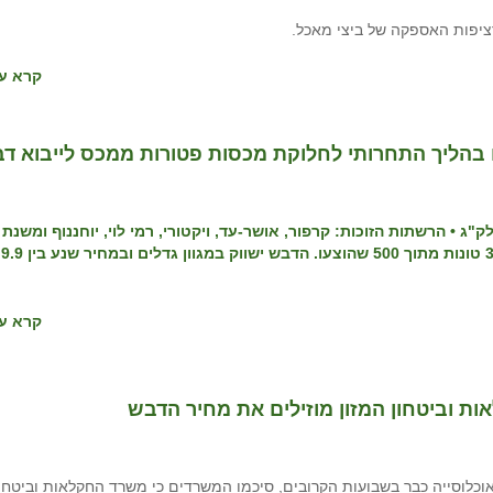
ציפות האספקה של ביצי מאכל.
קרא עו
הליך התחרותי לחלוקת מכסות פטורות ממכס לייבוא ד
 המכרז: מחיר הדבש הממוצע יעמוד על 19.8 ₪ לק"ג • הרשתות הזוכות: קרפור, אושר-עד, ויקטורי, רמי לוי, יוחננוף ומשנת
יוסף, אש
קרא עו
ת וביטחון המזון מוזילים את מחיר הדבש
אוכלוסייה כבר בשבועות הקרובים, סיכמו המשרדים כי משרד החקלאות וביטחו