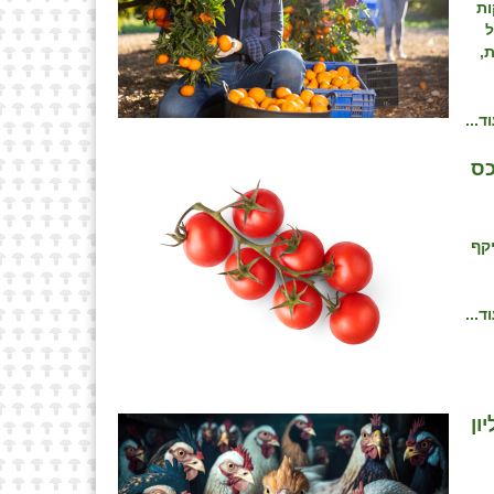
ות
ת של
 אלפי טונות,
ד...
קף
ד...
צי מאכל בפטור ממכס, בהיקף של 40 מיליון