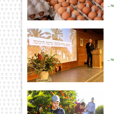
ד...
ד...