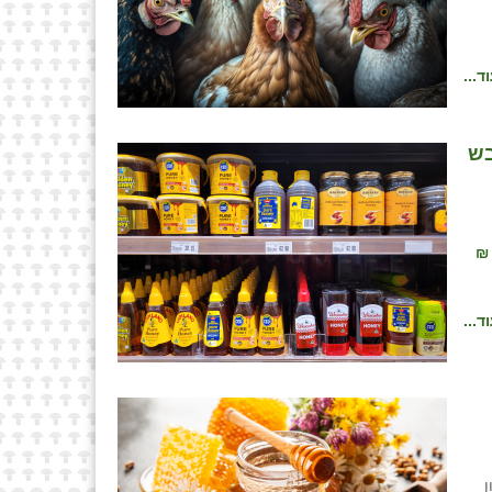
ד...
בש
ר זכו במכסה בפטור ממכס בהיקף כולל של 375 טונות מתוך 500 שהוצעו. הדבש ישווק במגוון גדלים ובמחיר שנע בין 9.9 ₪
ד...
ן