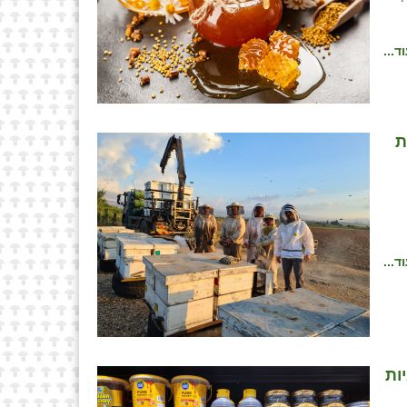
ד...
ת
ד...
ות