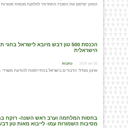
המזון יפרסם את המכרז התחרותי לחלוקת מכסות פטורות ממכס לייבוא דבש בארי
הכנסת 500 טון דבש מיובא לישראל 
הישראלית
30 אוג 2024
כתבות
ארגון מגדלי הדבורים בישראל בהתייחסות להודעת משרדי הממשלה (30.8) על פתיחת ייב
בחסות המלחמה וערב ראש השנה- רוקח במח
מסיבות השמורות עמו- לייבוא מאות טון דבש