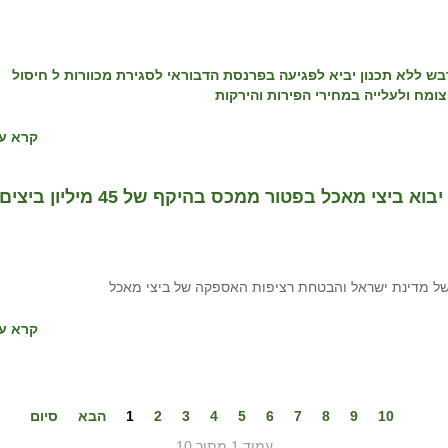
בש ללא תכנון יביא לפגיעה בפרנסת הדבוראי לסגירת מכוורות ל חיסול
צומח ול
עלייה במחירי הפירות והירקות
קרא עו
משרד החקלאות וביטחון המזון פותח מכסת יבוא ביצי מאכל בפטור ממכס בהיקף של 45 מיליון ביצים
של מדינת ישראל והבטחת רציפות האספקה של ביצי מאכל
קרא עו
10
9
8
7
6
5
4
3
2
1
הבא
סיום
עמוד 1 מתוך 10