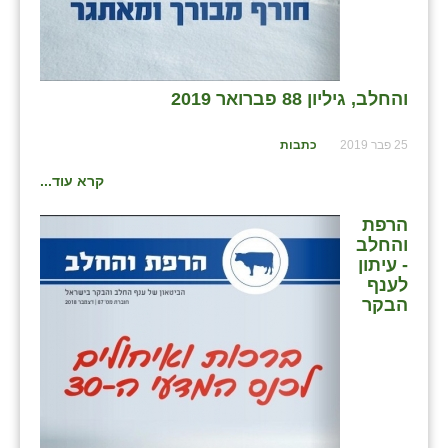
נווה אטי״ב
נהריה (אג״ש)
ניר צבי
והחלב, גיליון 88 פברואר 2019
עין חצבה
25 פבר 2019
כתבות
עין תמר
קרא עוד...
עמרים
הרפת
קורנית
והחלב
- עיתון
קלחים
לענף
הבקר
רועי
רימונים
רמות השבים
רמת הדר