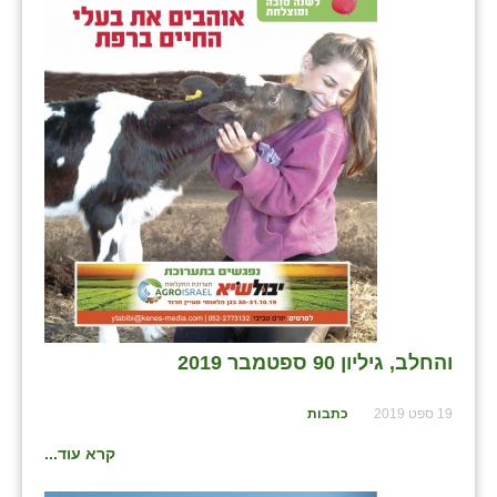
בני ציון
בצרה
בקעות
ֿגבעת שפירא
גן הדרום
גן השומרון
גני עם
גני יהודה
והחלב, גיליון 90 ספטמבר 2019
גנות
19 ספט 2019
כתבות
ורד יריחו
קרא עוד...
דקל