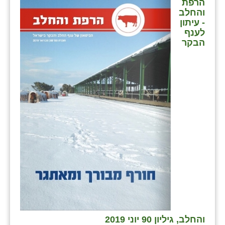
הרפת
זוהר
והחלב
- עיתון
הדר עם
לענף
הבקר
חבצלת השרון
חמרה
חרב לאת
יבול (מורג)
יקנעם
כליל
יד השמונה
כפר אביב
כפר ביאליק
והחלב, גיליון 90 יוני 2019