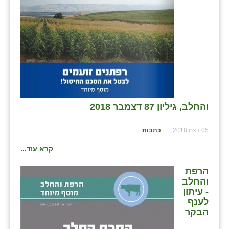
שבי ציון
שדה ורבורג
שדה צבי
שדמה
שכניה
והחלב, גיליון 87 דצמבר 2018
תלמי יוסף
05 דצמ 2018
כתבות
בוסתן הגליל
קרא עוד...
הרפת
והחלב
- עיתון
לענף
הבקר