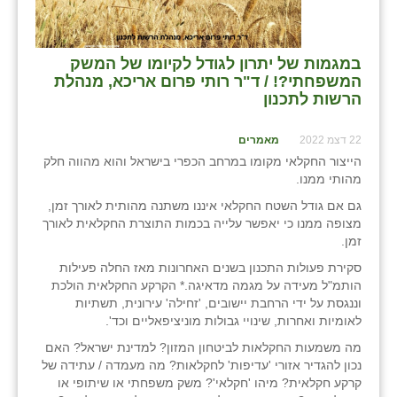
בני ציון
בצרה
במגמות של יתרון לגודל לקיומו של המשק
המשפחתי?! / ד"ר רותי פרום אריכא, מנהלת
בקעות
הרשות לתכנון
ֿגבעת שפירא
22 דצמ 2022
מאמרים
הייצור החקלאי מקומו במרחב הכפרי בישראל והוא מהווה חלק
גן הדרום
מהותי ממנו.
גן השומרון
גם אם גודל השטח החקלאי איננו משתנה מהותית לאורך זמן,
מצופה ממנו כי יאפשר עלייה בכמות התוצרת החקלאית לאורך
גני עם
זמן.
סקירת פעולות התכנון בשנים האחרונות מאז החלה פעילות
גני יהודה
הותמ"ל מעידה על מגמה מדאיגה.* הקרקע החקלאית הולכת
וננגסת על ידי הרחבת יישובים, 'זחילה' עירונית, תשתיות
גנות
לאומיות ואחרות, שינויי גבולות מוניציפאליים וכד'.
ורד יריחו
מה משמעות החקלאות לביטחון המזון? למדינת ישראל? האם
נכון להגדיר אזורי 'עדיפות' לחקלאות? מה מעמדה / עתידה של
דקל
קרקע חקלאית? מיהו 'חקלאי'? משק משפחתי או שיתופי או