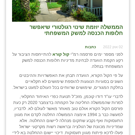
כפר הרי״ף
כפר מישר
הממשלה יוזמת שינוי רגולטורי שיאפשר
כפר מע״ש
חלופות הכנסה למשק המשפחתי
כפר מרדכי
02 אוק 2022
כתבות
כפר סבא (אגרא)
לפני מספר ימים פרסמה רמ"י
קול קורא
להתייחסות הציבור על
רקע הקמת הוועדה לבחינת מדיניות חלופות הכנסה למשק
כפר שמריהו
המשפחתי בנחלה.
מגשימים
על פי הקול הקורא, הוועדה תבחן את האפשרויות וההיבטים
השונים בסוגיות הנוגעות להוספת שימושים לא חקלאיים
מישר
בחלקת המגורים, שימושים שרווחים בכל העולם למעט בישראל.
לדברי עו"ד דודו קוכמן, מזכ"ל תנועת כפרי האיחוד החקלאי,
מכורה
למרות שהממשלה החליטה על הקמתה בדצמבר 2020 רק כעת
פורסם הקול הקורא אולם טוב מאוחר מאשר לעולם לא. לדבריו,
מנחמיה
למעשה כבר ב 1994 אימצה הממשלה החלטה לקדם את מגוון
התעסוקות ואף נקבע שתקום מנהלה ליישום ההחלטה. אלא
נאות הכיכר
שמדיניות מכוונת של רגולציה ובראשה רשות מקרקעי ישראל
פעלו לדכא פיתוח מגוון תעסוקות. דיכוי יישום ההחלטה בא לידי