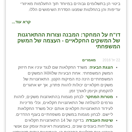
נווה אטי״ב
ביטוי הן בתשלומים גבוהים במיוחד תוך התעלמות מאיזורי
עדיפות והן בהחלטות שמנעו הסדרת השימושים הללו.
נהריה (אג״ש)
קרא עוד...
ניר צבי
דו"ח על המחקר: המבנה וצורות ההתארגנות
עין חצבה
של המשקים החקלאיים - העצמה של המשק
המשפחתי
עין תמר
עמרים
22 יול 2016
מאמרים
הצגת הבעיה
: משרד החקלאות שם לנגד עיניו את חיזוק
קורנית
המשק המשפחתי. אחת הבעיות של￼￼ המשקים
המשפחתיים הינה כח המיקוח הקטן. התארגנויות של
קלחים
משקים חקלאיים יכולות להוות פתרון, אך יש אתגרים
להקמתן וקיומן לאורך זמן.
רועי
מטרות המחקר
: לבחון מגמות בהתארגנות משקים, לזהות
גורמים להצלחה של התארגנויות חקלאים, וכלי מדיניות
רימונים
לעידוד התארגנויות חקלאים אותם יכול משרד החקלאות
ליישם. לבחון מגמות במשקים משפחתיים בענף ההדרים.
רמות השבים
שיטות העבודה
: בדיקה של 14 התארגנויות חקלאים
מצליחות בענפים שונים, באמצעות ראיונות עומק עם אנשי
רמת הדר