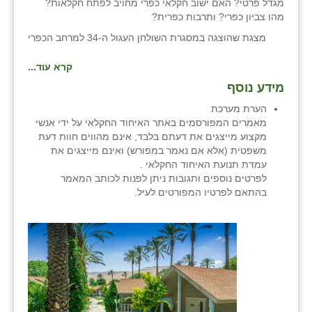
מגדל פרטי? האם ישוב חקלאי כפרי מחויב לפתח חקלאות?
זוהר
מהו צביון כפרי? ותרבות כפרית?
מצגת שהוצגה במסגרת השולחן העגול ה-34 למרחב הכפרי
הדר עם
קרא עוד...
חבצלת השרון
מידע נוסף
חמרה
הערת מערכת
מאמרים המפורסמים באתר האיחוד החקלאי על ידי אנשי
חרב לאת
מקצוע מייצגים את דעתם בלבד, אינם מהווים חוות דעת
משפטית (אלא אם נאמר במפורש) ואינם מייצגים את
יבול (מורג)
עמדת תנועת האיחוד החקלאי .
לפרטים נוספים ותגובות ניתן לפנות לכותב המאמר
יקנעם
בהתאם לפרטיו המפורטים לעיל.
כליל
יד השמונה
כפר אביב
כפר ביאליק