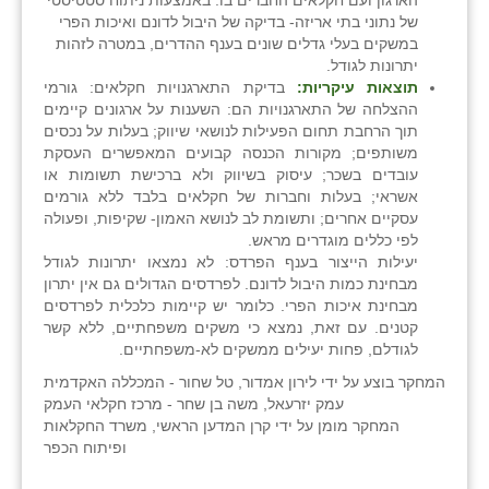
הארגון ועם חקלאים החברים בו. באמצעות ניתוח סטטיסטי
של נתוני בתי אריזה- בדיקה של היבול לדונם ואיכות הפרי
שבי ציון
במשקים בעלי גדלים שונים בענף ההדרים, במטרה לזהות
יתרונות לגודל.
שדה ורבורג
תוצאות עיקריות:
בדיקת התארגנויות חקלאים: גורמי
ההצלחה של התארגנויות הם: השענות על ארגונים קיימים
שדה צבי
תוך הרחבת תחום הפעילות לנושאי שיווק; בעלות על נכסים
משותפים; מקורות הכנסה קבועים המאפשרים העסקת
שדמה
עובדים בשכר; עיסוק בשיווק ולא ברכישת תשומות או
אשראי; בעלות וחברות של חקלאים בלבד ללא גורמים
שכניה
עסקיים אחרים; ותשומת לב לנושא האמון- שקיפות, ופעולה
לפי כללים מוגדרים מראש.
תלמי יוסף
יעילות הייצור בענף הפרדס: לא נמצאו יתרונות לגודל
מבחינת כמות היבול לדונם. לפרדסים הגדולים גם אין יתרון
בוסתן הגליל
מבחינת איכות הפרי. כלומר יש קיימות כלכלית לפרדסים
קטנים. עם זאת, נמצא כי משקים משפחתיים, ללא קשר
לגודלם, פחות יעילים ממשקים לא-משפחתיים.
המחקר בוצע על ידי לירון אמדור, טל שחור - המכללה האקדמית
עמק יזרעאל, משה בן שחר - מרכז חקלאי העמק
המחקר מומן על ידי קרן המדען הראשי, משרד החקלאות
ופיתוח הכפר