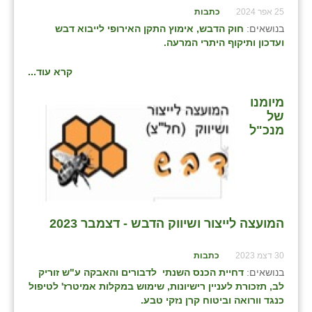
זוהר
25 אפר 2024
כתבות
בנושאים:
חוק הדבש, אימוץ התקן האירופי לייבוא דבש
הדר עם
ועדכון ותיקוף היתרי המרעה.
חבצלת השרון
קרא עוד...
חמרה
מיומנו
של
חרב לאת
מנכ"ל
יבול (מורג)
יקנעם
כליל
המועצה לייצור ושיווק הדבש - דצמבר 2023
יד השמונה
30 דצמ 2023
כתבות
כפר אביב
בנושאים:
דחיית הכנס השנתי לדבורים והאבקה ע"ש זוריק
לב, תזכורת לעניין רישיונות, שימוש במקלות אמיטרז' לטיפול
כפר ביאליק
כנגד וורואה וביטוח קרן נזקי טבע.