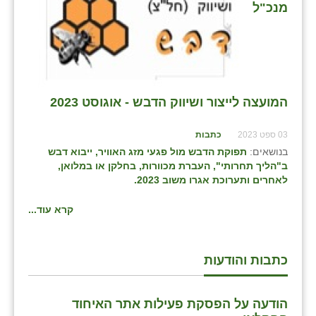
נווה אטי״ב
מנכ"ל
נהריה (אג״ש)
ניר צבי
עין חצבה
המועצה לייצור ושיווק הדבש - אוגוסט 2023
עין תמר
03 ספט 2023
כתבות
עמרים
בנושאים:
תפוקת הדבש מול פגעי מזג האוויר,
ייבוא דבש
ב"הליך תחרותי",
העברת מכוורות, בחלקן או במלואן,
קורנית
לאחרים
ו
תערוכת אגרו משוב 2023
.
קלחים
קרא עוד...
רועי
רימונים
כתבות והודעות
רמות השבים
הודעה על הפסקת פעילות אתר האיחוד
רמת הדר