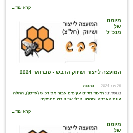
כפר הרי״ף
קרא עוד...
כפר מישר
מיומנו
של
כפר מע״ש
מנכ"ל
כפר מרדכי
כפר סבא (אגרא)
כפר שמריהו
המועצה לייצור ושיווק הדבש - פברואר 2024
מגשימים
29 פבר 2024
מישר
כתבות
בנושאים:
תיעוד נזקים עקיפים עבור מס רכוש (עדכון), החלה
מכורה
עונת האבקה ושמשון הרלינגר פורש מתפקידו.
מנחמיה
קרא עוד...
נאות הכיכר
מיומנו
של