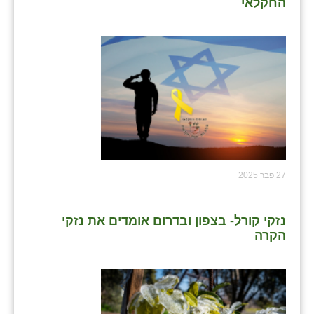
החקלאי
שבי ציון
שדה ורבורג
שדה צבי
שדמה
שכניה
תלמי יוסף
27 פבר 2025
בוסתן הגליל
נזקי קורל- בצפון ובדרום אומדים את נזקי
הקרה