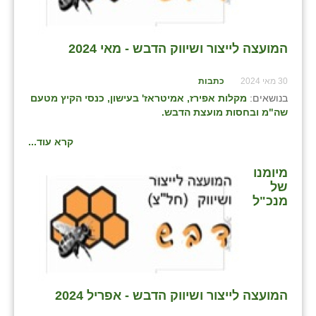
בני ציון
בצרה
המועצה לייצור ושיווק הדבש - מאי 2024
בקעות
30 מאי 2024
כתבות
בנושאים:
מקלות אפירז, אמיטראז' בעישון, כנסי הקיץ מטעם
ֿגבעת שפירא
שה"מ ובחסות מועצת הדבש.
גן הדרום
קרא עוד...
גן השומרון
מיומנו
של
גני עם
מנכ"ל
גני יהודה
גנות
ורד יריחו
המועצה לייצור ושיווק הדבש - אפריל 2024
דקל