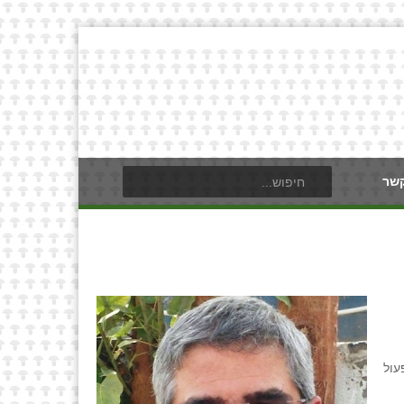
קשר
עול