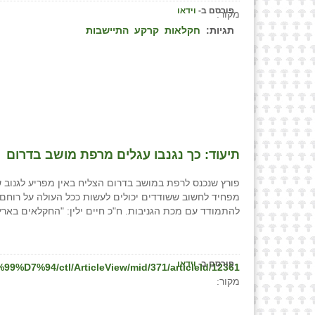
פורסם ב-
וידאו
מקור:
תגיות:
חקלאות
קרקע
התיישבות
תיעוד: כך נגנבו עגלים מרפת מושב בדרום
פורץ שנכנס לרפת במושב בדרום הצליח באין מפריע לגנוב ש
מפחיד לחשוב ששודדים יכולים לעשות ככל העולה על רוחם"
להתמודד עם מכת הגניבות. ח"כ חיים ילין: "החקלאים בארץ
פורסם ב-
וידאו
7%94/ctl/ArticleView/mid/371/articleId/12361
מקור: