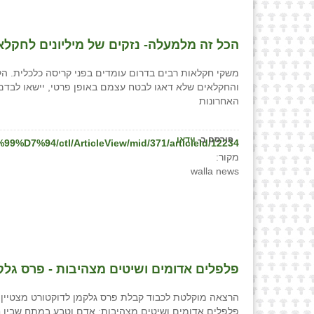
הכל זה מלמעלה- נזקים של מיליונים לחקלאי
משקי חקלאות רבים בדרום עומדים בפני קריסה כלכלית. הק
והחקלאים שלא דאגו לבטח עצמם באופן פרטי, יישאו לבדם
האחרונות
פורסם ב-
וידאו
7%94/ctl/ArticleView/mid/371/articleId/12234
מקור:
walla news
פלפלים אדומים ושיטים מצהיבות - פרס גלקמן
פלפלים אדומים ושיטים מצהיבות: אדם וטבע במתח שבין חק