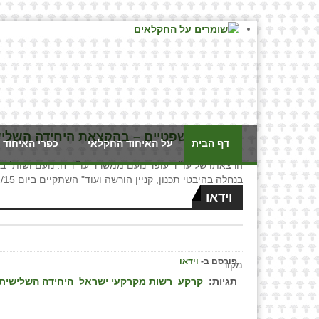
היבטים משפטיים – בהקצאת היחידה השלישית
דף הבית
על האיחוד החקלאי
כפרי האיחוד 
הרצאתו של עו״ד עופר נועם ממשרד עו״ד ח. נועם ושות׳ ב
בנחלה בהיבטי תכנון, קניין הורשה ועוד" השתקיים ביום 14/12/15
וידאו
פורסם ב-
וידאו
מקור:
תגיות:
קרקע
רשות מקרקעי ישראל
היחידה השלישית