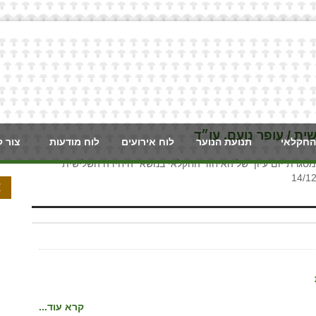
 / עופר נועם, עו״ד
החקלאי
תנועת הנוער
לוח אירועים
לוח מודעות
צור 
מסגרת יום עיון של האיחוד החקלאי בנושא "היחידה השלישית
א
קרא עוד...