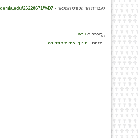
לעבודת הדוקטורט המלאה -
demia.edu/26228671/%D7...
פורסם ב-
וידאו
מקור:
תגיות:
חינוך
איכות הסביבה