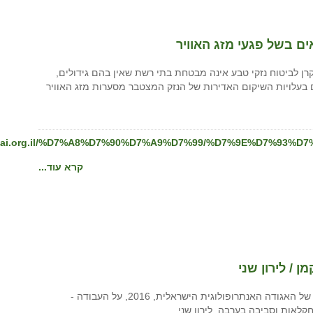
ם בשל פגעי מזג האוויר
רן לביטוח נזקי טבע אינה מבטחת בתי רשת שאין בהם גידולים,
 בעלויות השיקום האדירות של הנזק המצטבר מסערות מזג האוויר
aklai.org.il/%D7%A8%D7%90%D7%A9%D7%99/%D7%9E%D7%93%D7%99%D
קרא עוד...
 / לירון שני
הרצאה מוקלטת לכבוד קבלת פרס גלקמן לדוקטורט מצטיין של האגודה האנתרופולוגית הישראלית, 2016, על העבודה -
לאות וסביבה בערבה. לירון שני.