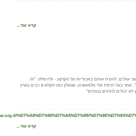
קרא עוד...
ני עגלים, להטיח אותם באכזריות על הקרקע - ולהימלט. "זה
, אמר בעל הרפת אלי אלמושנינו, שנאלץ כמו חקלאים רבים בארץ
 לא יכולים להרגיש בטוחים"
aklai.org.il/%D7%A8%D7%90%D7%A9%D7%99/%D7%9E%D7%93%D7%99%D
קרא עוד...