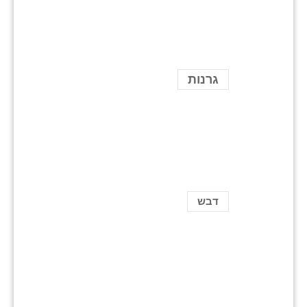
גרנות
דבש