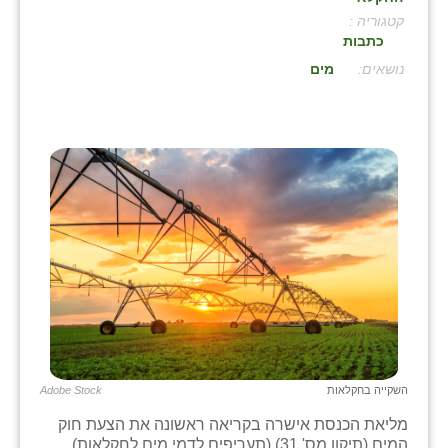
קטגוריה :
בני ציון
כתבות
בצרה
:
מים
בקעות
ֿגבעת שפירא
גן הדרום
גן השומרון
גני עם
גני יהודה
גנות
ורד יריחו
השקייה בחקלאות
Adobe Stock
מליאת הכנסת אישרה בקריאה ראשונה את הצעת חוק
דקל
המים (תיקון מס' 31) (תעריפים לדמי מים לחקלאות),