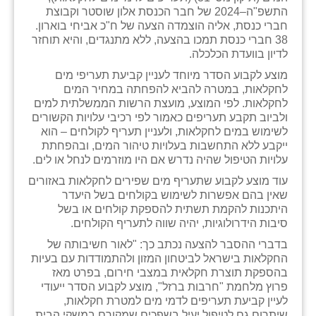
התשפ"ה–2024 של חבר הכנסת אלון שוסטר וקבוצת
זוהר
חברי כנסת, אליה הוצמדה הצעה של ח"כ אביחי בוארון.
38 חברי כנסת תמכו בהצעה, ללא מתנגדים, והיא תוחזר
הדר עם
לדיון בוועדת הכלכלה.
חבצלת השרון
מוצע לקבוע הסדר מיוחד לעניין קביעת תעריפי מים
לחקלאות, במטרה להביא להפחתה במחיר המים
חמרה
לחקלאות. לפי המוצע, מועצת הרשות הממשלתית למים
ולביוב תקבע תעריפים כאמור לפי רכיבי עלויות הקשורים
חרב לאת
לשימוש במים לחקלאות, ולעניין תעריף לקולחים – הוא
ייקבע ללא התחשבות בעלויות טיהור המים, ובהפחתת
יבול (מורג)
עלויות הטיפול שהיה נדרש אם היו מוזרמים לנחל או לים.
עוד מוצע לקבוע שתעריף מים שפירים לחקלאות באזורים
יקנעם
שאין בהם אפשרות לשימוש בקולחים בשל היעדר
היתכנות להקמת תשתית להספקת קולחים או בשל
כליל
סיבות הידרולוגיות, יהיה שווה לתעריף הקולחים.
יד השמונה
בדברי ההסבר להצעה נכתב כך: "לאור חשיבותה של
החקלאות בישראל לביטחון המזון ולהתמודדות עם בעיות
כפר אביב
בהספקת תוצרת חקלאית במצבי חירום, בפרט מאז
פרוץ מלחמת "חרבות ברזל", מוצע לקבוע הסדר ייעודי
כפר ביאליק
לעיין קביעת תעריפים לדמי מים למטרת חקלאות,
שיתרום גם לטיפול יעיל בשפכים שמקורם במשקי הבית