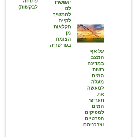
נווה אטי״ב
פתוחה
יאפשרו
לבקשות)
לנו
נהריה (אג״ש)
להמשיך
לקיים
ניר צבי
חקלאות
מן
עין חצבה
הצומח
בפריפריה⁩
עין תמר
על אף
המצב
עמרים
במדינה
רשות
קורנית
המים
מעלה
קלחים
למעשה
את
רועי
תעריפי
המים
רימונים
למפיקים
הפרטיים
רמות השבים
וצרכניהם
רמת הדר