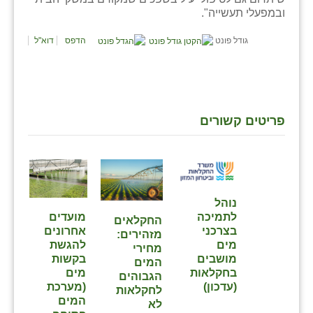
כפר הרי״ף
ובמפעלי תעשייה".
כפר מישר
גודל פונט
הדפס
דוא"ל
כפר מע״ש
כפר מרדכי
כפר סבא (אגרא)
פריטים קשורים
כפר שמריהו
מגשימים
מישר
נוהל
מועדים
לתמיכה
⁨החקלאים
מכורה
אחרונים
בצרכני
מזהירים:
להגשת
מים
מחירי
מנחמיה
בקשות
מושבים
המים
מים
בחקלאות
הגבוהים
נאות הכיכר
(מערכת
(עדכון)
לחקלאות
המים
לא