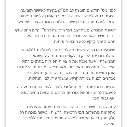
לפני מס׳ חודשים הוגשה לביהמ״ש בקשה לאישור תובענה
ייצוגית בנוגע לחישוב שגוי של רמ״י באומדן עלויות הפיתוח
הראוי לעת חיוב בדמי רכישה בנחלות במגזר הכפרי בישראל.
לטענת המבקשים בחישוב דמי הרכישה לרמ״י קיים חיוב עודף
בגין תחשיב שגוי של מרכיב הוצאות הפיתוח בנחלו, עקב
תחשיב ערך קרקע ללא הוצאות פיתוח.
משמעות הדבר שהרשות פועלת בניגוד להחלטת 4281 של
הנהלתו ובניגוד לפרק ה' לקווים המנחים של השמאי
הממשלתי ואינה מנכה את הוצאות הפיתוח בהתאם לחוקי
העזר של המועצות האזוריות, וזאת כאשר מובא מידע אודות
אותן הוצאות פיתוח. יתרה מכך, הרשות אף מפלה בין
מגרשים לבניה צמודת קרקע ומשקי עזר, לבין הנחלות.
הרשות במדיניותה, כמונופול ורגולטור בלעדי גורמת במעשיה
למעשה לחיוב יתר של אזרחים הרוכשים זכויות בחיוב כפול
ואף גבוה מכך.
לתובענה זו חשיבות רבה, שכן הוצאות פיתוח אמיתיות
מתקזזות מתשלום דמי הרכישה לרשות, וכאשר מוכרות רק
חלק מהן, כי אז האזרח למעשה מחויב בחיוב יתר ללא כל
הצדקה.