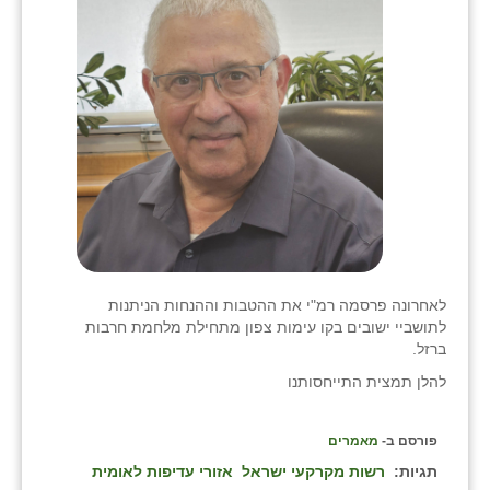
בני ציון
בצרה
בקעות
ֿגבעת שפירא
גן הדרום
גן השומרון
גני עם
לאחרונה פרסמה רמ"י את ההטבות וההנחות הניתנות
לתושביי ישובים בקו עימות צפון מתחילת מלחמת חרבות
גני יהודה
ברזל.
גנות
להלן תמצית התייחסותנו
ורד יריחו
פורסם ב-
מאמרים
דקל
תגיות:
רשות מקרקעי ישראל
אזורי עדיפות לאומית