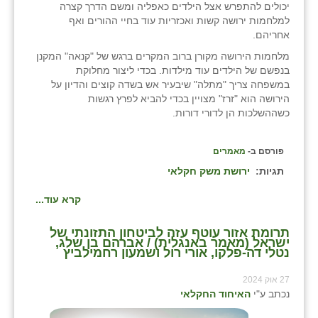
יכולים להתפרש אצל הילדים כאפליה ומשם הדרך קצרה
למלחמות ירושה קשות ואכזריות עוד בחיי ההורים ואף
אחריהם.
מלחמות הירושה מקורן ברוב המקרים ברגש של "קנאה" המקנן
בנפשם של הילדים עוד מילדות. בכדי ליצור מחלוקת
במשפחה צריך "מתלה" שיבעיר אש בשדה קוצים והדיון על
הירושה הוא "זרז" מצויין בכדי להביא לפרץ רגשות
כשההשלכות הן לדורי דורות.
פורסם ב-
מאמרים
תגיות:
ירושת משק חקלאי
קרא עוד...
תרומת אזור עוטף עזה לביטחון התזונתי של
ישראל (מאמר באנגלית) / אברהם בן שלג,
נטלי דה-פלקו, אורי רול ושמעון רחמילביץ
27 אוק 2024
נכתב ע"י
האיחוד החקלאי