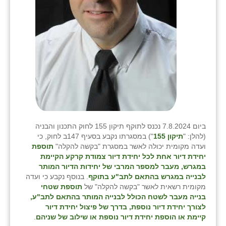
נווה אטי״ב
נהריה (אג״ש)
ניר צבי
עין חצבה
עין תמר
עמרים
קורנית
ביום 7.8.2024 נכנס לתוקף תיקון 155 לחוק התכנון והבניה
(להלן: "
תיקון 155
") במסגרתו נקבע בסעיף 147ב לחוק, כי
קלחים
ועדה מקומית יכולה לאשר במסגרת "בקשה להקלה"
תוספת
יחידת דיור אחת לכל יחידת דיור צמודת קרקע הקיימת
רועי
במגרש, מעבר למספר המרבי של יחידות הדיור המותר
לבנייה במגרש בהתאם לתב"ע בתוקף
. בנוסף נקבע כי ועדה
רימונים
מקומית רשאית לאשר "בקשה להקלה" של
תוספת שטחי
בנייה מעבר לשטח הכולל לבנייה המותר בהתאם לתב"ע,
רמות השבים
לצורך יחידת דיור נוספת, בדרך של פיצול יחידת דיור
קיימת או הוספת יחידת דיור נוספת או שילוב של שניהם
.
רמת הדר