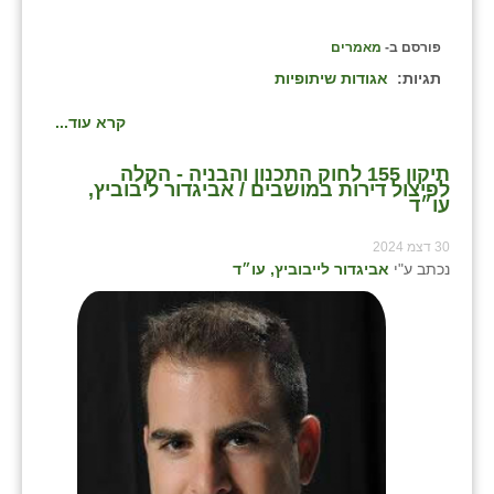
כפר הרי״ף
פורסם ב-
מאמרים
כפר מישר
תגיות:
אגודות שיתופיות
כפר מע״ש
קרא עוד...
כפר מרדכי
תיקון 155 לחוק התכנון והבניה - הקלה
לפיצול דירות במושבים / אביגדור ליבוביץ,
כפר סבא (אגרא)
עו״ד
כפר שמריהו
30 דצמ 2024
נכתב ע"י
אביגדור לייבוביץ, עו״ד
מגשימים
מישר
מכורה
מנחמיה
נאות הכיכר