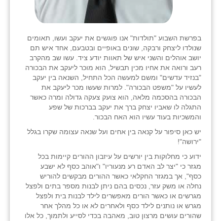
בפרשת השבוע "תולדות" אנו פוגשים את יעקב ועשו, תאומים
שנולדו ליצחק ורבקה, שונים באופיים ובטבעם, אחד איש תם
יושב אוהלים והשני איש של תאוות יודע ציד. עשו שב מהקרב
רעב ורואה את אחיו מכין תבשיל, הוא מוכר ליעקב את הבכורה
"בנזיד עדשים" ומשם למעשה הכל התחיל, השנאה בין יעקב
לעשיו על "משפט הבכורה". למרות שעשו מכר ליעקב את
הבכורה בהסכמה מלאה, הוא צועק צעקה גדולה ומרה כאשר
התגלה לו שאביו יצחק ברך את יעקב בברכות של שפע
והמשכיות בעוד עשיו הוא האח הבכור.
יש כאן סיפור על קנאה בין אחים ועל שנאה עצומה שקרו בגלל
"ירושה"!
ידוע כי מחלוקות בין יורשים על עיזבון ההורים קיימות בכל
מגזר כי "יצר לב האדם רע מנעוריו" ו"אוהב כסף לא ישבע
כסף", אך במגזר החקלאי כאשר ההורים מבקשים להוריש
נחלה או משק עזר, נכסים בהם ניתן לבנות מספר בתים ולפצל
מגרשים או כאשר הורים מאפשרים לילד לבנות בית ולפצל
מגרש או נותנים לילד כסף ולאחרים לא או כל מהלך אחר
שהורים עושים מרצון טוב, מאהבה בכדי לסייע ולתמוך, כל אלו