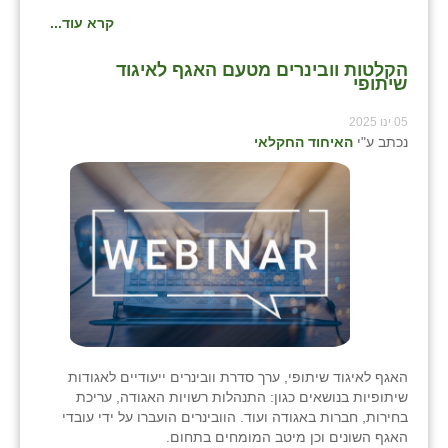
זוהר
קרא עוד...
הדר עם
הקלטות וובינרים מטעם האגף לאיגוד
שיתופי
חבצלת השרון
05 ינו 2025
חמרה
נכתב ע"י
האיחוד החקלאי
חרב לאת
יבול (מורג)
יקנעם
כליל
יד השמונה
האגף לאיגוד שיתופי, ערך סדרת וובינרים ייעודיים לאגודות
כפר אביב
שיתופיות בנושאים כגון: התנהלות רשויות האגודה, עריכת
בחירות, חברות באגודה ועוד. הוובינרים הועברו על ידי עובדי
כפר ביאליק
האגף השונים וכן מיטב המומחים בתחום.