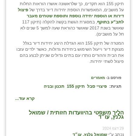
תיקון 155 הוא תקדים, כך שלראשונה אושרו הוראות החלות
על מושבים, המאפשרות הוספת יחידות דיור בדרך של
פיצול
שבי ציון
דירות או הוספת יחידה נוספת ותוספת שטחים מעבר
לתב"ע בתוקף
, במסגרת הגשת בקשה להקלה (תיקון 117
שדה ורבורג
שאושר בשנת 2017 שאושר כהוראת שעה למשך 5 שנים לא
חל על מושבים).
שדה צבי
המטרה של תיקון 155 הוא הגדלת היצע יחידות דיור בגלל
שדמה
מצוקת דיור וייעול השימוש ביחידות גדולות, כאשר ילדים עזבו
את הבית וההורים נותרו עם בתים גדולים שניתן לבצע בהם
שכניה
פיצול לשתי יחידות.
תלמי יוסף
פורסם ב-
מאמרים
בוסתן הגליל
תגיות:
פיצויי סבל
תיקון 155
תכנון ובניה
קרא עוד...
הליך משפטי בהיוועדות חזותית / שמואל
גלנץ, עו״ד
29 דצמ 2024
נכתב ע"י
שמואל גלנץ, עו״ד