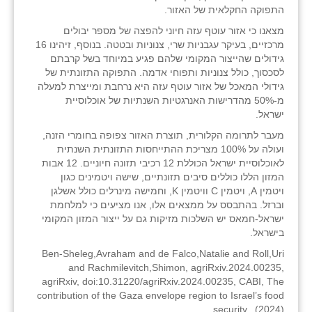
התפוקה החקלאית של האזור.
מצאנו כי אזור עוטף עזה חיוני להפצה של מספר יבולים
מרכזיים, בעיקר עגבניות שרי, צנוניות ובטטה.
בנוסף, זיהינו 16
גידולים שהייצור המקומי שלהם פגיע במיוחד בשל קרבתם
לסכסוך, כולל צנוניות ותפוחי אדמה.
התפוקה התזונתית של
גידולי המאכל של אזור עוטף עזה היא נרחבת ומייצרת למעלה
מ-50% מהדרישות האנרגטיות השנתיות של אוכלוסיית
ישראל.
מעבר לתרומה הקלורית, תוצרת האזור צפופה בחומרי הזנה,
ועולה על 100% מצריכת ההתייחסות התזונתית השנתית
לאוכלוסיית ישראל הכוללת 12 רכיבי תזונה חיוניים.
12 אבות
המזון הללו כוללים סיבים תזונתיים, שישה ויטמינים כגון
ויטמין A, ויטמין C וויטמין K, וחמישה מינרלים כולל אשלגן
וברזל.
בהתבסס על ממצאים אלו, אנו מציעים כי למלחמת
ישראל-חמאס יש השלכות מזיקות גם על ייצור המזון המקומי
בישראל.
Ben-Sheleg,Avraham and de Falco,Natalie and Roll,Uri
and Rachmilevitch,Shimon, agriRxiv.2024.00235,
agriRxiv, doi:10.31220/agriRxiv.2024.00235, CABI, The
contribution of the Gaza envelope region to Israel’s food
security., (2024)