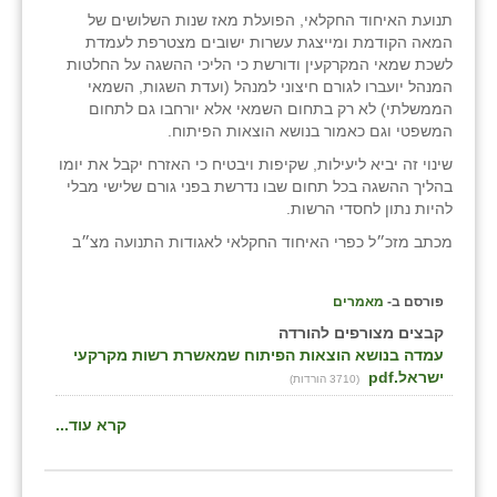
תנועת האיחוד החקלאי, הפועלת מאז שנות השלושים של
המאה הקודמת ומייצגת עשרות ישובים מצטרפת לעמדת
לשכת שמאי המקרקעין ודורשת כי הליכי ההשגה על החלטות
המנהל יועברו לגורם חיצוני למנהל (ועדת השגות, השמאי
הממשלתי) לא רק בתחום השמאי אלא יורחבו גם לתחום
המשפטי וגם כאמור בנושא הוצאות הפיתוח.
שינוי זה יביא ליעילות, שקיפות ויבטיח כי האזרח יקבל את יומו
בהליך ההשגה בכל תחום שבו נדרשת בפני גורם שלישי מבלי
להיות נתון לחסדי הרשות.
מכתב מזכ״ל כפרי האיחוד החקלאי לאגודות התנועה מצ״ב
פורסם ב-
מאמרים
קבצים מצורפים להורדה
עמדה בנושא הוצאות הפיתוח שמאשרת רשות מקרקעי
ישראל.pdf
(3710 הורדות)
קרא עוד...