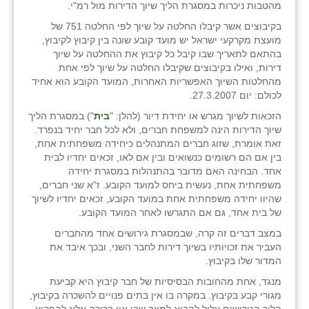
מהטבות ניכרות במסגרת הליך שיוך הדירות מול רמ"י.
בקיבוצים אשר קיבלו החלטה על שיוך לפי החלטה 751 של
מועצת מקרקעי ישראל יש מועד קובע שונה בין קיבוץ לקיבוץ,
בהתאם לתאריך שבו קיבל כל קיבוץ את ההחלטה על שיוך
דירות, ואילו בקיבוצים שקיבלו החלטה על שיוך לפי אחת
מהחלטות השיוך האפשריות האחרות, המועד הקובע הוא אחיד
לכולם: יום 27.3.2007.
הזכאות לשיוך מגרש או יחידת דיור (להלן: "
בית
") במסגרת הליך
שיוך הדירות הינה למשפחת חברים, ולא לכל חבר יחיד בנפרד.
זאת אומרת, שזוג חברים המתנהלים כיחידה משפחתית אחת,
בין אם הם רשומים כנשואים ובין אם לאו, זכאים יחדיו לבית
אחד. הבחינה האם מדובר בהתנהלות במסגרת יחידה
משפחתית אחת, נעשית ביחס למועד הקובע. ז"א שני חברים,
שהיוו יחידה משפחתית אחת במועד הקובע, זכאים יחדיו לשיוך
של בית אחד, גם אם התגרשו לאחר המועד הקובע.
במצב דברים זה קרה, שבמסגרת גירושים אחד מהחברים
העביר את זכויותיו בשיוך דירות לחבר השני, ובכך איבד את
המדור שלו בקיבוץ.
מנגד, אחת מהחובות הבסיסיות של חבר קיבוץ היא קביעת
מגורי קבע בקיבוץ. במקרה בו אין בתים פנויים להשכרה בקיבוץ,