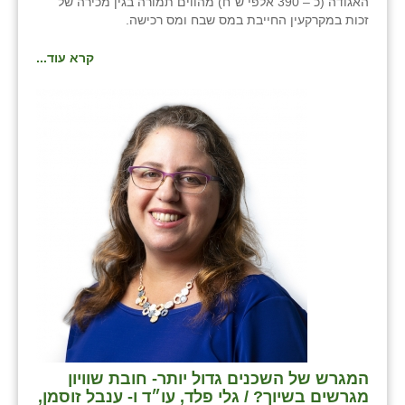
האגודה (כ – 390 אלפי ש"ח) מהווים תמורה בגין מכירה של
זכות במקרקעין החייבת במס שבח ומס רכישה.
קרא עוד...
המגרש של השכנים גדול יותר- חובת שוויון
מגרשים בשיוך? / גלי פלד, עו״ד ו- ענבל זוסמן,