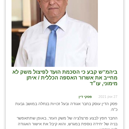
ביהמ"ש קבע כי הסכמת הועד לפיצול משק לא
מחייב את אשרור האספה הכללית / איתן
מימוני, עו״ד
27 אוק 2021
פסקי דין
פסק הדין עוסק בחבר אגודה ובעל זכויות בנחלה במושב גבעת
כ"ח.
החבר חפץ לבצע פרצלציה של משק העזר, באופן שתתאפשר
בניה של יחידה נוספת במגרש, והוא קיבל את אישור האגודה