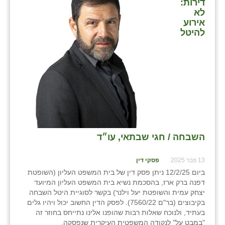
דירות:
כפר הרי״ף
לא
אירוע
כפר מישר
להיטל
כפר מע״ש
כפר מרדכי
כפר סבא (אגרא)
כפר שמריהו
מגשימים
השבחה / חגי שבתאי, עו״ד
מישר
13 פבר 2025
פסקי דין
מכורה
ביום 12/2/25 ניתן פסק דין של בית המשפט העליון (השופטת
דפנה ברק ארז, בהסכמת נשיא בית המשפט העליון המיועד
מנחמיה
יצחק עמית והשופטת יעל וילנר) בקשר לסוגיית היטל השבחה
בקיבוצים (בר"ם 7560/22). לפסק הדין החשוב יכול ויהיו גלים
נאות הכיכר
בעתיד, ולנוכח שאלות רבות שהופנו אלינו נתייחס בחוזר זה
"במבט על" לנקודה המשפטית העיקרית שנפסקה.