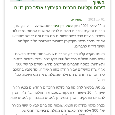
בשיוך
דירות וקליטת חברים בקיבוץ / אמיר כהן רו"ח
01 אוג 2021
מאמרים
ב 22 ליולי 2021 ניתן
פסק דין בערר
שהוגש על ידי קיבוץ גזר,
חברים ותיקים וחברים נקלטים לבית המשפט המחוזי מרכז-לוד
בשבתו כועדת ערר ביחס לשומות מס שבח ומס רכישה שהוצאו
על ידי מנהל מיסוי מקרקעין רחובות במסגרת הליך הקליטה
ושיוך דירות לחברים.
באותו מקרה קלט הקיבוץ לחברות 6 משפחות חברים חדשים
וגבה מהם תשלום בסך של 200 אלף ש"ח עבור עבודות פיתוח
ותשתיות. בנוסף החברים החדשים נדרשו לשלם סך של 300
אלף ש"ח כתשלום עבור החלק בהון האגודה. עוד נקבע בהסכם
כי החברים החדשים הם אלה שמשלמים את מס השבח, ככל
ויחול.
בנוסף, בסמוך לתקופה בה נקלטו החברים החדשים בוצע הליך
שיוך ל – 10 משפחות ותיקות במסגרת ההחלטה על הליך השיוך
לחברים הותיקים. השיוך בוצע הן למגרש מבונה והן למגרש פנוי.
מנהל מיסוי מקרקעין הוציא שומות מס בהם קבע כי שווי מכירה
של 300 אלפי ש"ח כאשר הם מגולמים בשיעור המס של