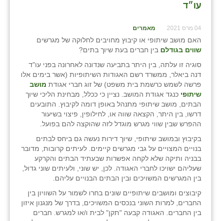
עו״ד
04 מרס 2021
מאמרים
האם מושב שיתופי או קיבוץ מחויבים לחלוקה של מגרשים
שווים בגודלם
בין חברים בעת שיוך בתים?
סוגיה זו עלתה, בין היתר בתביעה שנדונה לאחרונה בפני עו"ד
דנה ביאלר, ממשרד רשם האגודות השיתופיות (אשר בימים אלו
פרשה לשמש כרשמת בית משפט) של זוג חברי אגודת
מושב
שיתופי
כנגד אגודת המושב. נציין כי ככלל, מבחינת הליכי שיוך
הבתים, מושב שיתופי מתנהל באופן דומה לקיבוץ. התובעים
דרשו, בין היתר, הקצאה שווה או, לחילופין, פיצוי בשיעור
ההפרש שבין שווי מגרש מוגדל לזה שהוקצה להם בפועל.
בקיבוץ ובמושב שיתופי, שיוך דירות נעשה גם ביחס לבתים
בנויים המצויים על גבי מגרשים קיימים. לעיתים קרובות, מדובר
בבניה ותיקה שלא לקחה אפשרות שבעתיד הבתים והקרקע
שעליהם ישויכו לחברי האגודה. לכן, יש שוני, ולעיתים שוני גדול,
בין המגרשים המשויכים ובין הבתים הבנויים עליהם.
קיבוצים ומושבים שיתופיים שונים בחרו לשמור על השוויון בין
החברים, למרות השוני בנכסים המשויכים, בדרך של מנגנון איזון
בין החברים. האגודה קבעה "תקן" לבית ו/או למגרש. חברים