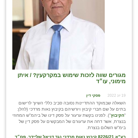
מגורים שווה לזכות שימוש במקרקעין? / איתן
מימוני, עו״ד
19 יונ 2022
פסקי דין
השאלה שבמוקד ההתדיינות נסובה סביב כללי השיוך לרישום
בתים על שם חברי קיבוץ ויורשיהם בקיבוץ נאות מרדכי (להלן:
"
הקיבוץ
"). לפנינו בקשת ערעור על פסק דינו של ביהמ"ש המחוזי
בנצרת, אשר דחה את ערעורם של המבקשים על פסק דין של
בימ"ש השלום בנצרת.
רע"א 8226/21 קיבוץ נאות מרדכי נגד דניאל שליידר, פס״ד