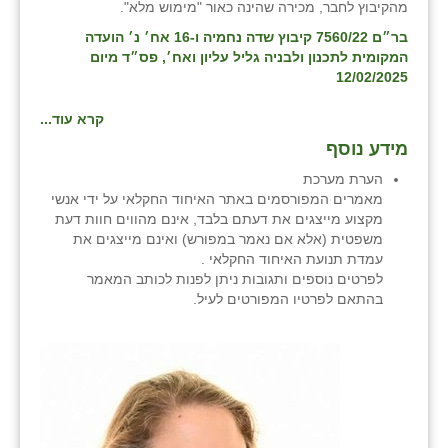
מהקיבוץ לחבר, מכירה שהינה כאור "מימוש מלא".
שבי ציון
בר״ם 7560/22 קיבוץ שדה נחמיה ו-16 אח׳ נ׳ הועדה
המקומית לתכנון ולבניה גליל עליון ואח׳, פס״ד מיום
שדה ורבורג
12/02/2025
שדה צבי
קרא עוד...
מידע נוסף
שדמה
הערת מערכת
שכניה
מאמרים המפורסמים באתר האיחוד החקלאי על ידי אנשי
מקצוע מייצגים את דעתם בלבד, אינם מהווים חוות דעת
תלמי יוסף
משפטית (אלא אם נאמר במפורש) ואינם מייצגים את
עמדת תנועת האיחוד החקלאי .
בוסתן הגליל
לפרטים נוספים ותגובות ניתן לפנות לכותב המאמר
בהתאם לפרטיו המפורטים לעיל.