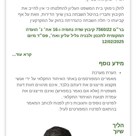
זוהר
להלן נימוקי בית המשפט העליון להחלטתו כי אין לחייב את
הקיבוץ וחבריו בהיטל השבחה בגין שיוך הדירות, וזאת על אף
הדר עם
קביעתו כי חלה השבחה כהגדרתה בחוק על המקרקעין
בר״ם 7560/22 קיבוץ שדה נחמיה ו-16 אח׳ נ׳ הועדה
חבצלת השרון
המקומית לתכנון ולבניה גליל עליון ואח׳, פס״ד מיום
12/02/2025
חמרה
חרב לאת
קרא עוד...
מידע נוסף
יבול (מורג)
הערת מערכת
יקנעם
מאמרים המפורסמים באתר האיחוד החקלאי על ידי אנשי
מקצוע מייצגים את דעתם בלבד, אינם מהווים חוות דעת
כליל
משפטית (אלא אם נאמר במפורש) ואינם מייצגים את
עמדת תנועת האיחוד החקלאי .
יד השמונה
לפרטים נוספים ותגובות ניתן לפנות לכותב המאמר
בהתאם לפרטיו המפורטים לעיל.
כפר אביב
הליך
כפר ביאליק
שיוך