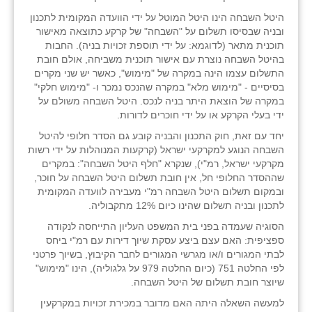
נווה אטי״ב
היטל השבחה הינו היטל המוטל על ידי הוועדה המקומית לתכנון
נהריה (אג״ש)
ובניה שבסיסו תשלום על "השבחה" של קרקע כתוצאה מאישור
תוכנית מתאר (לדוגמא: על ידי תוספת זכויות בניה). החבות
ניר צבי
בהיטל השבחה נוצרת עם אישור תוכנית משביחה, אולם חובת
התשלום עצמו הינה במקרה של "מימוש", כאשר יש שני מקרים
עין חצבה
בסיסיים - "מימוש מלא" במקרה שהנכס נמכר ו- "מימוש חלקי"
במקרה של הוצאת היתר בניה לנכס. היטל השבחה משולם על
עין תמר
ידי בעלי הקרקע או על ידי חוכרים לדורות.
יחד עם זאת, חוק התכנון והבניה קובע גם הסדר חלופי להיטל
עמרים
השבחה הנוגע למקרקעי ישראל (קרקעות המנוהלות על ידי רשות
מקרקעי ישראל, רמ"י), שנקרא "חלף היטל השבחה": במקרים
קורנית
שההסדר החלופי חל, אין חובת תשלום היטל השבחה על חוכר,
ובמקום תשלום היטל השבחה רמ"י מעבירה לוועדה המקומית
קלחים
לתכנון ובניה תשלום שהינו כיום 12% מתקבוליה.
רועי
הסוגיה שעמדה בפני בית המשפט העליון התייחסה לנקודה
ספציפית: האם עצם ביצע עסקת שיוך דירות עם רמ"י ביחס
רימונים
לבתי המגורים ו/או מגרשי המגורים לחבר הקיבוץ, בשיוך פרטני
לפי החלטה 751 (כיום החלטה 979 על גלגוליה), הינו "מימוש"
רמות השבים
שיוצר חובת תשלום של היטל השבחה.
למעשה השאלה היתה האם מדובר במכירת זכויות במקרקעין
רמת הדר