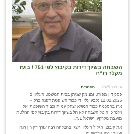
בני ציון
בצרה
בקעות
ֿגבעת שפירא
גן הדרום
השבחה בשיוך דירות בקיבוץ לפי 751 / בועז
גן השומרון
מקלר רו"ח
גני עם
14 פבר 2025
מאמרים
גני יהודה
פסק דין מפורט ומנומק שניתן בבית המשפט העליון ב
12.02.2025 נקבע עלי ידי כבוד השופטת דפנה ברק –
גנות
ארז בהסכמת כבוד הנשיא יצחק עמית וכבוד השופטת יעל
וילנר כי היטל השבחה לא חל בשיוך דירות בקיבוץ לפי החלטת
ורד יריחו
מועצת מקרקעי ישראל 751.
את קיבוצי הגליל העליון ייצגו בהצלחה רבה עורך דין רון רוגין
דקל
ועו''ד יונתן גולדשטיין.