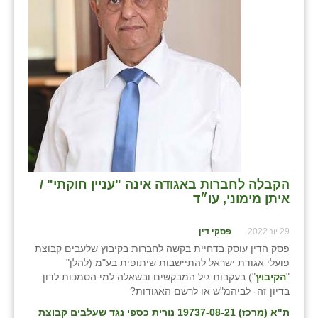
שבי ציון
שדה ורבורג
שדה צבי
שדמה
שכניה
תלמי יוסף
הקבלה לחברות באגודה אינה "עניין חוקתי" /
בוסתן הגליל
איתן מימוני, עו״ד
29 יונ 2022
פסקי דין
פסק הדין עוסק בדחיית בקשה לחברות בקיבוץ שלעבים קבוצת
פועלי אגודת ישראל להתיישבות שיתופית בע"מ (להלן"
"
הקיבוץ
") בעקבות גיל המבקשים ובשאלה למי הסמכות לדון
בדיון זה- לביהמ"ש או לרשם האגודות?
ת"א (מרכז) 19737-08-21 נורית כספי נגד שעלבים קבוצת