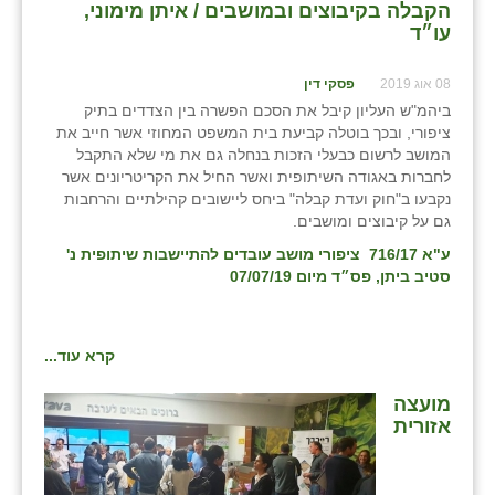
הקבלה בקיבוצים ובמושבים / איתן מימוני,
עו״ד
08 אוג 2019
פסקי דין
ביהמ"ש העליון קיבל את הסכם הפשרה בין הצדדים בתיק
ציפורי, ובכך בוטלה קביעת בית המשפט המחוזי אשר חייב את
המושב לרשום כבעלי הזכות בנחלה גם את מי שלא התקבל
לחברות באגודה השיתופית ואשר החיל את הקריטריונים אשר
נקבעו ב"חוק ועדת קבלה" ביחס ליישובים קהילתיים והרחבות
גם על קיבוצים ומושבים.
ע"א 716/17 ציפורי מושב עובדים להתיישבות שיתופית נ'
סטיב ביתן, פס״ד מיום 07/07/19
קרא עוד...
מועצה
אזורית