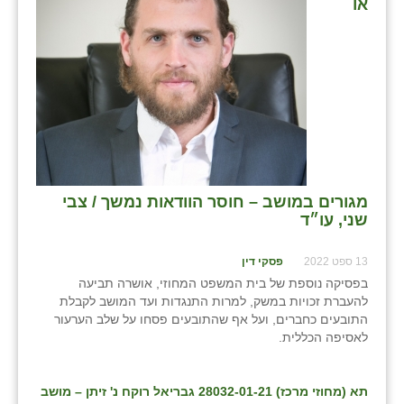
או
כפר הרי״ף
כפר מישר
כפר מע״ש
כפר מרדכי
כפר סבא (אגרא)
כפר שמריהו
מגורים במושב – חוסר הוודאות נמשך / צבי
שני, עו״ד
מגשימים
מישר
13 ספט 2022
פסקי דין
בפסיקה נוספת של בית המשפט המחוזי, אושרה תביעה
מכורה
להעברת זכויות במשק, למרות התנגדות ועד המושב לקבלת
התובעים כחברים, ועל אף שהתובעים פסחו על שלב הערעור
מנחמיה
לאסיפה הכללית.
נאות הכיכר
תא (מחוזי מרכז) 28032-01-21 גבריאל רוקח נ' זיתן – מושב