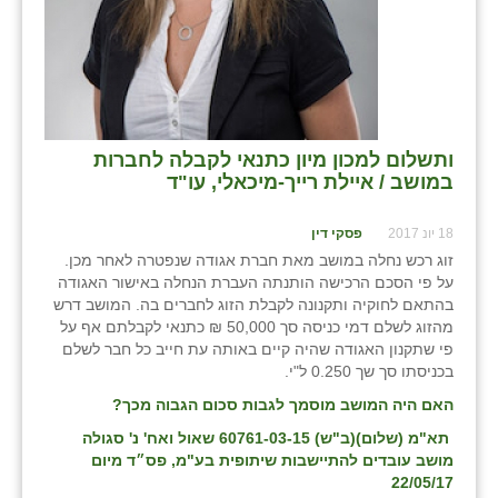
ותשלום למכון מיון כתנאי לקבלה לחברות
במושב / איילת רייך-מיכאלי, עו"ד
18 יונ 2017
פסקי דין
זוג רכש נחלה במושב מאת חברת אגודה שנפטרה לאחר מכן.
על פי הסכם הרכישה הותנתה העברת הנחלה באישור האגודה
בהתאם לחוקיה ותקנונה לקבלת הזוג לחברים בה. המושב דרש
מהזוג לשלם דמי כניסה סך 50,000 ₪ כתנאי לקבלתם אף על
פי שתקנון האגודה שהיה קיים באותה עת חייב כל חבר לשלם
בכניסתו סך שך 0.250 ל"י.
האם היה המושב מוסמך לגבות סכום הגבוה מכך?
תא"מ (שלום)(ב"ש) 60761-03-15 שאול ואח' נ' סגולה
מושב עובדים להתיישבות שיתופית בע"מ, פס״ד מיום
22/05/17