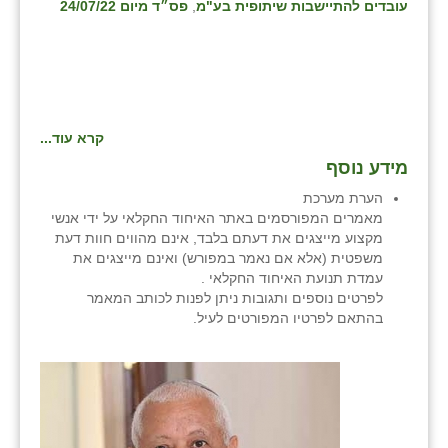
נווה אטי״ב
עובדים להתיישבות שיתופית בע"מ
,
פס״ד מיום 24/07/22
נהריה (אג״ש)
ניר צבי
עין חצבה
קרא עוד...
עין תמר
מידע נוסף
הערת מערכת
עמרים
מאמרים המפורסמים באתר האיחוד החקלאי על ידי אנשי
מקצוע מייצגים את דעתם בלבד, אינם מהווים חוות דעת
קורנית
משפטית (אלא אם נאמר במפורש) ואינם מייצגים את
עמדת תנועת האיחוד החקלאי .
קלחים
לפרטים נוספים ותגובות ניתן לפנות לכותב המאמר
בהתאם לפרטיו המפורטים לעיל.
רועי
רימונים
רמות השבים
רמת הדר