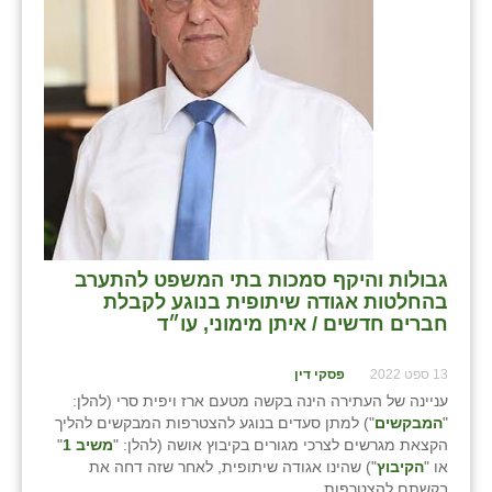
בני ציון
בצרה
בקעות
ֿגבעת שפירא
גן הדרום
גן השומרון
גבולות והיקף סמכות בתי המשפט להתערב
גני עם
בהחלטות אגודה שיתופית בנוגע לקבלת
חברים חדשים / איתן מימוני, עו״ד
גני יהודה
13 ספט 2022
פסקי דין
גנות
עניינה של העתירה הינה בקשה מטעם ארז ויפית סרי (להלן:
"
המבקשים
") למתן סעדים בנוגע להצטרפות המבקשים להליך
ורד יריחו
הקצאת מגרשים לצרכי מגורים בקיבוץ אושה (להלן: "
משיב 1
"
או "
הקיבוץ
") שהינו אגודה שיתופית, לאחר שזה דחה את
דקל
בקשתם להצטרפות.