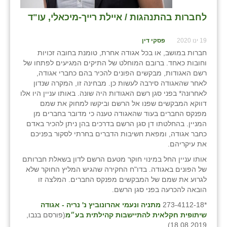
לחברות בהתנהגות / איילת רייך-מיכאלי, עו"ד
19 ינו 2020
פסקי דין
חברות במושב, או בכל אגודה אחרת, טומנת בחובה זכויות
וחובות כאחד. ברובם המוחלט של התיקים המגיעים לפתחו של
רשם האגודות, מבקשים הפונים להכיר בהם כחברי אגודה,
לאחר שהאגודה סירבה לעשות כן. מבחינה זו, המקרה שנדון
לאחרונה* בפני סגן רשם האגודות היה שונה. באותו עניין היו אלו
דווקא המבקשים שפנו אל הרשם וביקשו למחוק את שמם
מפנקס החברים בעוד שהאגודה טענה כי מדובר בחברים מן
המניין. בהחלטתו דן סגן הרשם בדרכים בהן ניתן להכיר באדם
כחבר אגודה, ומפאת חשיבות הדברים בחרתי לסקור בפניכם
את עיקריהם.
אותו עניין החל במינוי חוקר מטעם הרשם לדון בשאלת חברותם
של הפונים באגודה. בדו"ח החקירה שהגיש המליץ החוקר שלא
לגרוע את שמם של המבקשים מפנקס החברים. המלצה זו
הובאה להכרעה בפני סגן הרשם.
*273-4112-18
מתניה ונעמי אהרונוביץ נ' נריה - אגודה
שיתופית חקלאית להתיישבות קהילתית בע״מ
(פורסם בנבו,
18.08.2019)