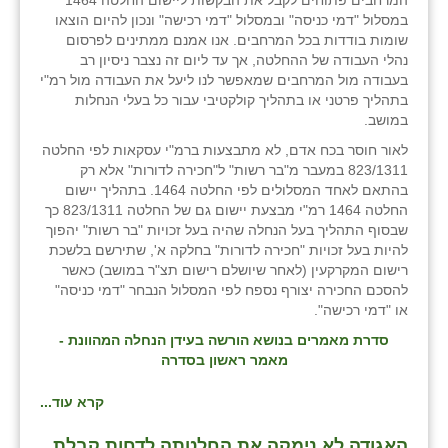
המרחבים פתוחים לקבל את הבקשות ליישום החלטה 1464
במסלול "דמי כניסה" ובמסלול "דמי רכישה" ונכון להיום הוצאו
שומות בודדות בכל המרחבים. אנו אמנם ממתינים לפרסום
נהלי העבודה של ההחלטה, אך עד ליום זה נצבר ניסיון רב
בעבודה מול המרחבים שמאפשר לנו ליעל את העבודה מול רמ"י
בתהליך פרטני או בתהליך קולקטיבי עבור כל בעלי הנחלות
במושב.
לאור חוסר בכח אדם, לא מתבצעות ברמ"י עסקאות לפי החלטה
823/1311 במעבר מ"בר רשות" ל"חכירה לדורות" אלא רק
בהתאם לאחד המסלולים לפי החלטה 1464. בתהליך יישום
החלטה 1464 רמ"י מבצעת יישום גם של החלטה 823/1311 כך
שבסוף התהליך בעל הנחלה שהיה בעל זכויות "בר רשות" יהפוך
להיות בעל זכויות "חכירה לדורות" בחלקה א', שתירשם בלשכת
רישום המקרקעין (לאחר שיושלם רישום תצ"ר במושב) כאשר
להסכם החכירה יצורף נספח לפי המסלול הנבחר "דמי כניסה"
או "דמי רכישה".
סדרת מאמרים בנושא הורשה בעידן הנחלה המהוונת -
מאמר ראשון בסדרה
קרא עוד...
האגודה לא נימקה את החלטתה לדחות קבלת