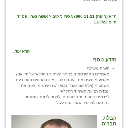
זוהר
ת"א (חיפה) 57660-11-21 סרי נ' קיבוץ אושה ואח', פס״ד
הדר עם
מיום 11/3/22
חבצלת השרון
חמרה
חרב לאת
קרא עוד...
מידע נוסף
יבול (מורג)
הערת מערכת
יקנעם
מאמרים המפורסמים באתר האיחוד החקלאי על ידי אנשי
מקצוע מייצגים את דעתם בלבד, אינם מהווים חוות דעת
כליל
משפטית (אלא אם נאמר במפורש) ואינם מייצגים את
עמדת תנועת האיחוד החקלאי .
יד השמונה
לפרטים נוספים ותגובות ניתן לפנות לכותב המאמר
בהתאם לפרטיו המפורטים לעיל.
כפר אביב
קבלת
כפר ביאליק
חברים