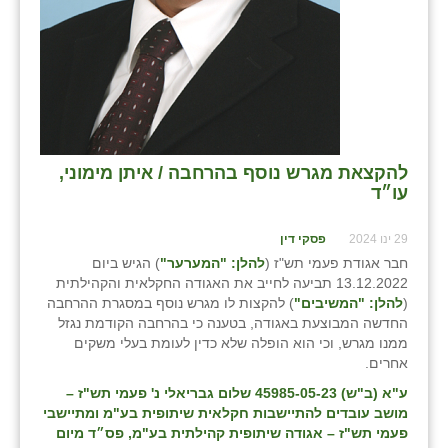
כפר הרי״ף
כפר מישר
כפר מע״ש
כפר מרדכי
כפר סבא (אגרא)
להקצאת מגרש נוסף בהרחבה / איתן מימוני,
עו״ד
כפר שמריהו
29 ינו 2024
פסקי דין
מגשימים
חבר אגודת פעמי תש"ז (
להלן: "המערער"
) הגיש ביום
13.12.2022 תביעה לחייב את האגודה החקלאית והקהילתית
מישר
(
להלן: "המשיבים"
) להקצות לו מגרש נוסף במסגרת ההרחבה
החדשה המבוצעת באגודה, בטענה כי בהרחבה הקודמת נגזל
מכורה
ממנו מגרש, וכי הוא הופלה שלא כדין לעומת בעלי משקים
אחרים.
מנחמיה
ע"א (ב"ש) 45985-05-23 שלום גבריאלי נ' פעמי תש"ז –
נאות הכיכר
מושב עובדים להתיישבות חקלאית שיתופית בע"מ ומתיישבי
פעמי תש"ז – אגודה שיתופית קהילתית בע"מ
, פס״ד מיום