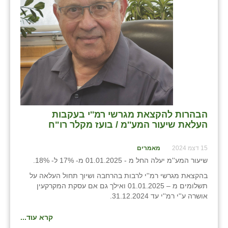
בני ציון
בצרה
בקעות
ֿגבעת שפירא
גן הדרום
הבהרות להקצאת מגרשי רמ''י בעקבות
גן השומרון
העלאת שיעור המע''מ / בועז מקלר רו"ח
גני עם
15 דצמ 2024
מאמרים
גני יהודה
שיעור המע''מ יעלה החל מ - 01.01.2025 מ- 17% ל- 18%.
בהקצאת מגרשי רמ''י לרבות בהרחבה ושיוך תחול העלאה על
גנות
תשלומים מ – 01.01.2025 ואילך גם אם עסקת המקרקעין
אושרה ע''י רמ''י עד 31.12.2024.
ורד יריחו
דקל
קרא עוד...