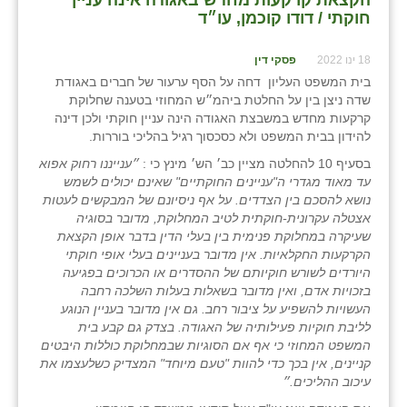
הקצאת קרקעות מחדש באגודה אינה עניין
חוקתי⁩ / דודו קוכמן, עו״ד
18 ינו 2022
פסקי דין
בית המשפט העליון דחה על הסף ערעור של חברים באגודת
שדה ניצן בין על החלטת ביהמ״ש המחוזי בטענה שחלוקת
קרקעות מחדש במשבצת האגודה הינה עניין חוקתי ולכן דינה
להידון בבית המשפט ולא כסכסוך רגיל בהליכי בוררות.
בסעיף 10 להחלטה מציין כב׳ הש׳ מינץ כי :
״ענייננו רחוק אפוא
עד מאוד מגדרי ה"עניינים החוקתיים" שאינם יכולים לשמש
נושא להסכם בין הצדדים. על אף ניסיונם של המבקשים לעטות
אצטלה עקרונית-חוקתית לטיב המחלוקת, מדובר בסוגיה
שעיקרה במחלוקת פנימית בין בעלי הדין בדבר אופן הקצאת
הקרקעות החקלאיות. אין מדובר בעניינים בעלי אופי חוקתי
היורדים לשורש חוקיותם של ההסדרים או הכרוכים בפגיעה
בזכויות אדם, ואין מדובר בשאלות בעלות השלכה רחבה
העשויות להשפיע על ציבור רחב. גם אין מדובר בעניין הנוגע
לליבת חוקיות פעילותיה של האגודה. בצדק גם קבע בית
המשפט המחוזי כי אף אם הסוגיות שבמחלוקת כוללות היבטים
קניינים, אין בכך כדי להוות "טעם מיוחד" המצדיק כשלעצמו את
עיכוב ההליכים.״