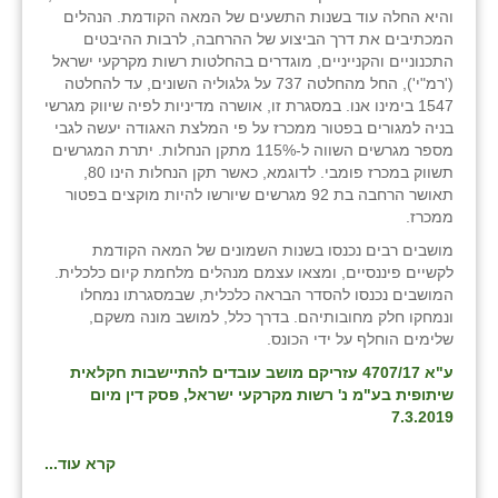
והיא החלה עוד בשנות התשעים של המאה הקודמת. הנהלים
המכתיבים את דרך הביצוע של ההרחבה, לרבות ההיבטים
התכנוניים והקנייניים, מוגדרים בהחלטות רשות מקרקעי ישראל
('רמ"י'), החל מהחלטה 737 על גלגוליה השונים, עד להחלטה
1547 בימינו אנו. במסגרת זו, אושרה מדיניות לפיה שיווק מגרשי
בניה למגורים בפטור ממכרז על פי המלצת האגודה יעשה לגבי
מספר מגרשים השווה ל-115% מתקן הנחלות. יתרת המגרשים
תשווק במכרז פומבי. לדוגמא, כאשר תקן הנחלות הינו 80,
תאושר הרחבה בת 92 מגרשים שיורשו להיות מוקצים בפטור
ממכרז.
מושבים רבים נכנסו בשנות השמונים של המאה הקודמת
לקשיים פיננסיים, ומצאו עצמם מנהלים מלחמת קיום כלכלית.
המושבים נכנסו להסדר הבראה כלכלית, שבמסגרתו נמחלו
ונמחקו חלק מחובותיהם. בדרך כלל, למושב מונה משקם,
שלימים הוחלף על ידי הכונס.
ע"א 4707/17 עזריקם מושב עובדים להתיישבות חקלאית
שיתופית בע"מ נ' רשות מקרקעי ישראל, פסק דין מיום
7.3.2019
קרא עוד...