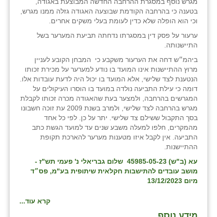
מגרש נוסף במסגרת ההרחבה החדשה המבוצעת באגודה,
בטענה כי בהרחבה הקודמת שבוצעה האגודה גזלה ממנו מגרש,
שבי ציון
וכי הוא הופלה שלא כדין לעומת בעלי משקים אחרים.
ערעור על פסק דין במסגרתו נדחתה תביעת המערער בשל
שדה ורבורג
התיישנותה.
שדה צבי
ביהמ״ש דחה את הערעור משקבע כי המבחן הקובע לעניין
מרוץ ההתיישנות אינו המועד בו נודע למערער על מכירת זכותו
שדמה
הנטענת לצד שלישי, אלא המועד בו יכול היה לדעת עובדות אלו.
דומה כי עילת התביעה נולדה במועד בו הוסרו העיקולים על
שכניה
המגרשים בהרחבה, ולמצער בעת שהאגודה מכרה זכותו לקבלת
מגרש בהרחבה לצד שלישי, ולמרב בשנת 2009 עת זוכה חשבונו
תלמי יוסף
בסך התקבול ששילם צד שלישי. יתר על כן. לפי כל אחד
מהמקרים, חלפו למעלה משבע שנים עד למועד הגשת כתב
בוסתן הגליל
התביעה. אין לקבל איזו מטענות מערער להארכת תקופת
ההתיישנות.
עא (ב"ש) 45985-05-23 שלום גבריאלי נ' פעמי תש"ז -
מושב עובדים להתישבות חקלאית שיתופית בע"מ, פס״ד
מיום 13/12/2023
קרא עוד...
מידע נוסף