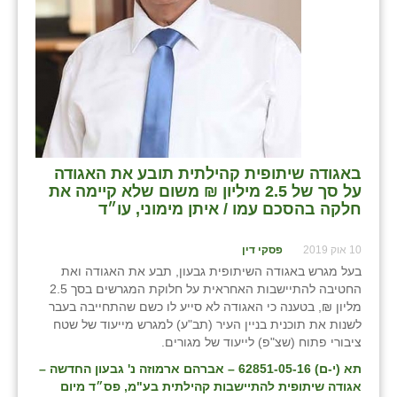
באגודה שיתופית קהילתית תובע את האגודה
על סך של 2.5 מיליון ₪ משום שלא קיימה את
חלקה בהסכם עמו / איתן מימוני, עו״ד
10 אוק 2019
פסקי דין
בעל מגרש באגודה השיתופית גבעון, תבע את האגודה ואת
החטיבה להתיישבות האחראית על חלוקת המגרשים בסך 2.5
מליון ₪, בטענה כי האגודה לא סייע לו כשם שהתחייבה בעבר
לשנות את תוכנית בניין העיר (תב"ע) למגרש מייעוד של שטח
ציבורי פתוח (שצ"פ) לייעוד של מגורים.
תא (י-ם) 62851-05-16 – אברהם ארמוזה נ' גבעון החדשה –
אגודה שיתופית להתיישבות קהילתית בע"מ
, פס״ד מיום