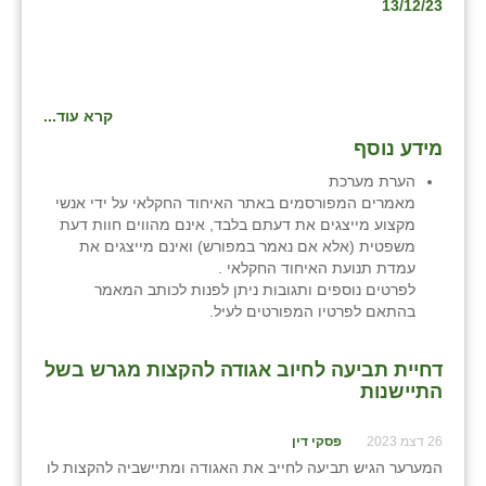
נווה אטי״ב
13/12/23
נהריה (אג״ש)
ניר צבי
קרא עוד...
עין חצבה
מידע נוסף
עין תמר
הערת מערכת
מאמרים המפורסמים באתר האיחוד החקלאי על ידי אנשי
עמרים
מקצוע מייצגים את דעתם בלבד, אינם מהווים חוות דעת
משפטית (אלא אם נאמר במפורש) ואינם מייצגים את
קורנית
עמדת תנועת האיחוד החקלאי .
לפרטים נוספים ותגובות ניתן לפנות לכותב המאמר
קלחים
בהתאם לפרטיו המפורטים לעיל.
רועי
דחיית תביעה לחיוב אגודה להקצות מגרש בשל
התיישנות
רימונים
רמות השבים
26 דצמ 2023
פסקי דין
המערער הגיש תביעה לחייב את האגודה ומתיישביה להקצות לו
רמת הדר