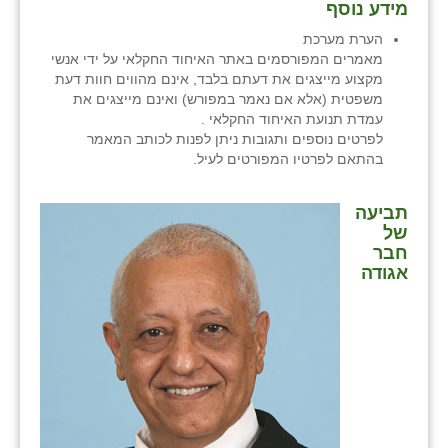
מידע נוסף
זוהר
הערת מערכת
הדר עם
מאמרים המפורסמים באתר האיחוד החקלאי על ידי אנשי
מקצוע מייצגים את דעתם בלבד, אינם מהווים חוות דעת
חבצלת השרון
משפטית (אלא אם נאמר במפורש) ואינם מייצגים את
עמדת תנועת האיחוד החקלאי .
חמרה
לפרטים נוספים ותגובות ניתן לפנות לכותב המאמר
בהתאם לפרטיו המפורטים לעיל.
חרב לאת
תביעה
יבול (מורג)
של
חבר
יקנעם
אגודה
כליל
יד השמונה
כפר אביב
כפר ביאליק