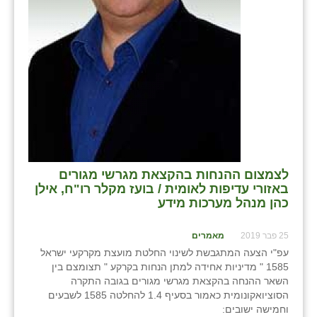
לצמצום ההנחות בהקצאת מגרשי מגורים
באזורי עדיפות לאומית / בועז מקלר רו"ח, אילן
כהן מנהל מערכות מידע
25 פבר 2019
מאמרים
עפ"י הצעה המתגבשת לשינוי החלטת מועצת מקרקעי ישראל
1585 " מדיניות אחידה למתן הנחות בקרקע " תצומצם בין
השאר ההנחה בהקצאת מגרשי מגורים בגובה התקרה
הסוציואקונומית כאמור בסעיף 1.4 להחלטה 1585 לשבעים
וחמישה ישובים: