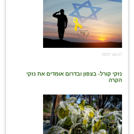
נווה אטי״ב
נהריה (אג״ש)
ניר צבי
עין חצבה
עין תמר
27 פבר 2025
עמרים
קורנית
נזקי קורל- בצפון ובדרום אומדים את נזקי
הקרה
קלחים
רועי
רימונים
רמות השבים
רמת הדר