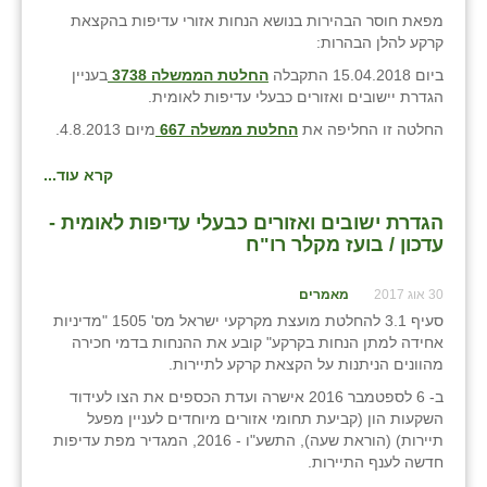
זוהר
מפאת חוסר הבהירות בנושא הנחות אזורי עדיפות בהקצאת
קרקע להלן הבהרות:
הדר עם
ביום 15.04.2018 התקבלה
החלטת הממשלה 3738
בעניין
הגדרת יישובים ואזורים כבעלי עדיפות לאומית.
חבצלת השרון
החלטה זו החליפה את
החלטת ממשלה 667
מיום 4.8.2013.
חמרה
קרא עוד...
חרב לאת
הגדרת ישובים ואזורים כבעלי עדיפות לאומית -
יבול (מורג)
עדכון / בועז מקלר רו"ח
יקנעם
30 אוג 2017
מאמרים
סעיף 3.1 להחלטת מועצת מקרקעי ישראל מס' 1505 "מדיניות
כליל
אחידה למתן הנחות בקרקע" קובע את ההנחות בדמי חכירה
מהוונים הניתנות על הקצאת קרקע לתיירות.
יד השמונה
ב- 6 לספטמבר 2016 אישרה ועדת הכספים את הצו לעידוד
כפר אביב
השקעות הון (קביעת תחומי אזורים מיוחדים לעניין מפעל
תיירות) (הוראת שעה), התשע"ו - 2016, המגדיר מפת עדיפות
כפר ביאליק
חדשה לענף התיירות.