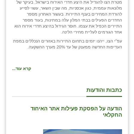
מטרת הצו להגדיל את היצע חדרי האירוח בישראל, בעיקר של
כפר הרי״ף
מלונאות עממית, כגון אכסניות, מה שבין השאר, עשוי לסייע
להורדת המחירים בענף התיירות. בעשור האחרון מספר
כפר מישר
החדרים הפעילים בבתי המלון עלה במתינות, בעוד מספר
התיירים הכפיל את עצמו. חוסר הגידול בהיצע חדרי אירוח הוא
כפר מע״ש
אחד הגורמים לעליית מחירי הלינה.
כפר מרדכי
עפ"י הצו, ייהנו יזמים בתחום התיירות באזורים הנכללים במפת
העדיפות החדשה ממענק של עד 20% מערך ההשקעה.
כפר סבא (אגרא)
כפר שמריהו
קרא עוד...
מגשימים
מישר
כתבות והודעות
מכורה
הודעה על הפסקת פעילות אתר האיחוד
מנחמיה
החקלאי
נאות הכיכר