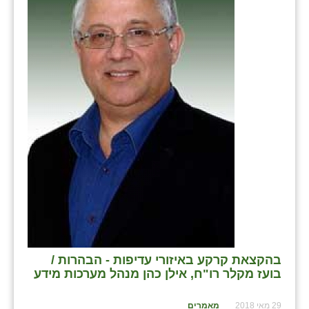
בני ציון
בצרה
בקעות
ֿגבעת שפירא
גן הדרום
גן השומרון
גני עם
גני יהודה
גנות
בהקצאת קרקע באיזורי עדיפות - הבהרות /
ורד יריחו
בועז מקלר רו"ח, אילן כהן מנהל מערכות מידע
דקל
29 מאי 2018
מאמרים