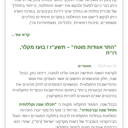
כפר הרי״ף
ניתן כבר כיום לפעול ולבקש את יישום ההחלטה, בייחוד בתהליך
של מכירת נחלות או בהליך שיוך דירות בקיבוצים. במרכז הארץ
כפר מישר
ניתן לבקש ליישם את ההחלטה במקרים מיוחדים (הליכים
משפטיים, סיבות רפואיות, כלכליות, משפחתיות וכו').
כפר מע״ש
קרא עוד...
כפר מרדכי
"התר אגודות מוטה" – תשע"ז / בועז מקלר,
כפר סבא (אגרא)
רו"ח
כפר שמריהו
10 אוק 2016
מאמרים
מגשימים
לקראת השנה החדשה הבאה עלינו לטובה, ריכזנו כאן, כבכל
שנה, חלק מהנושאים החשובים אשר העסיקו את אנשי
מישר
ההתיישבות החקלאית. הנושאים המפורטים להלן מהווים את
הסוגיות הבוערות ביותר בתחום ההתיישבות הכפרית החקלאית
מכורה
בהיבטים שונים הנוגעים לזכויות במקרקעין.
כבכל שנה, המגזר החקלאי מקווה כי
"תכלה שנה וקללותיה
מנחמיה
ותחל שנה וברכותיה"
, ומייחל כי סוף כל סוף יוכרו הזכויות
המלאות בנחלות החקלאיות לרבות בחלקת המגורים ויוסר העול
נאות הכיכר
הבירוקרטי המכביד של רשות מקרקעי ישראל (רמ"י), שהרי הוא
בבחינת אגודות מוטה למגזר החקלאי.