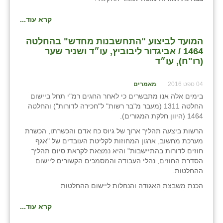
נווה אטי״ב
קרא עוד...
נהריה (אג״ש)
המועד לביצוע "התחשבנות מחדש" בהחלטה
ניר צבי
1464 / אביגדור ליבוביץ, עו״ד ושניר שער
(רו"ח), עו״ד
עין חצבה
עין תמר
04 ספט 2016
מאמרים
בימים אלה אנו מתבשרים כי לאחר החגים רמ"י תחל ביישום
עמרים
החלטה 1311 (מעבר מ"בר רשות" ל"חכירה לדורות") והחלטה
1464 (היוון חלקת המגורים).
קורנית
הרשות ביצעה תהליך ארוך של גיוס כח אדם והכשרתו, הכשרת
קלחים
מערכת מחשוב, ארגון המחוזות לקליטת העובדים של "אגף
חוזים לדורות בהתיישבות" והיא נמצאת לקראת סיום תהליך
רועי
הסדרת החוזים, נהלי העבודה והמסמכים הקשורים ליישום
ההחלטות.
רימונים
הכנת משבצת האגודה והנחלות ליישום ההחלטות
רמות השבים
קרא עוד...
רמת הדר