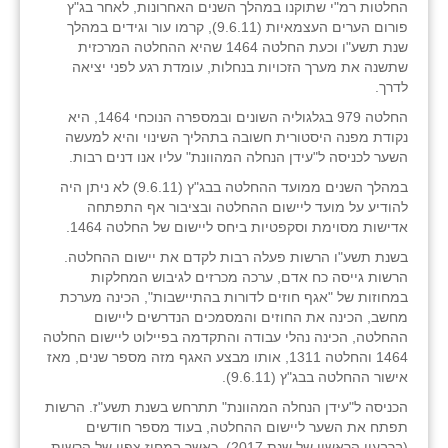
החלטות רמ"י שתוקנו במהלך השנים האחרונות, לאחר בג"ץ
זוהר
פורום הערים העצמאיות (9.6.11), קרמו עור וגידים במהלך
שנת תשע"ו וכעת החלטה 1464 שהיא ההחלטה המרכזית
הדר עם
שתשנה את מערך הזכויות בנחלות, עומדת רגע לפני יציאה
לדרך.
חבצלת השרון
החלטה 979 בגלגוליה השונים ובמספרה הנוכחי 1464, היא
נקודת מפנה היסטורית חשובה בתהליך השינוי והיא למעשה
חמרה
השער לכניסה ל"עידן הנחלה המהוונת" עליו אנו דנים רבות.
חרב לאת
במהלך השנים ממועד ההחלטה בבג"ץ (9.6.11) לא ניתן היה
להודיע על מועד ליישום ההחלטה ובציבור אף התפתחה
יבול (מורג)
אדישות מסוימת וסקפטיות ביחס ליישום של החלטה 1464.
בשנת תשע"ו הרשות פעלה רבות לקדם את יישום ההחלטה.
יקנעם
הרשות גייסה כח אדם, ערכה מכרזים לגיבוש המחלקות
במחוזות של "אגף חוזים לדורות בהתיישבות", הכינה מערכת
כליל
מחשב, הכינה את החוזים והמסמכים הנדרשים ליישום
ההחלטה, הכינה נהלי עבודה והתקדמה בפיילוט ליישום החלטה
יד השמונה
1464 והחלטה 1311, אותו מבצע האגף מזה מספר שנים, מאז
אישור ההחלטה בבג"ץ (9.6.11).
כפר אביב
הכניסה ל"עידן הנחלה המהוונת" תתרחש בשנת תשע"ז. הרשות
כפר ביאליק
תפתח את השער ליישום ההחלטה, בעוד מספר חודשים
(ברבעון הראשון של שנת 2017), כאשר במחוז צפון של הרשות