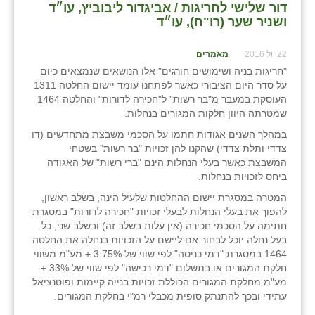
דור שלישי לחריגות / אביגדור ליבוביץ, עו״ד
ושניר שער (רו"ח), עו״ד
שבי ציון
שדה ורבורג
22 יול 2016
מאמרים
"חריגות בניה ושימושים חורגים" אלו הנושאים שנמצאים כיום
שדה צבי
על סדר היום הציבורי כאשר לפתחנו עומד יישום החלטה 1311
העוסקת במעבר מ"בר רשות" ל"חכירה לדורות" והחלטה 1464
שדמה
שמטרתה היוון חלקות המגורים בנחלות.
במהלך השנים אגודות חתמו על הסכמי משבצת מתחדשים (דו
שכניה
צדדי ותלת צדדי) שהקנו להן זכויות "בר רשות" בשטחי
המשבצת כאשר בעלי הנחלות הינם "ברי רשות" של האגודה
תלמי יוסף
ביחס לזכויות בנחלות.
בוסתן הגליל
המטרה במסגרת יישום ההחלטות שלעיל הינה, בשלב ראשון,
להפוך את בעלי הנחלות לבעלי זכויות "חכירה לדורות" במסגרת
חתימה על הסכמי חכירה (אין עלות בשלב זה) ובשלב שני, כל
בעל נחלה יוכל לבחור אם ליישם על הזכויות בנחלה את החלטה
1464 במסגרת "דמי כניסה" לפי שווי של 3.75% + מע"מ משווי
חלקת המגורים או בתשלום "דמי רכישה" לפי שווי של 33% +
מע"מ מחלקת המגורים הכוללת זכויות בנייה קיימות ופוטנציאל
עתידי ובכך להתנתק סופית מכבלי רמ"י בחלקת המגורים.