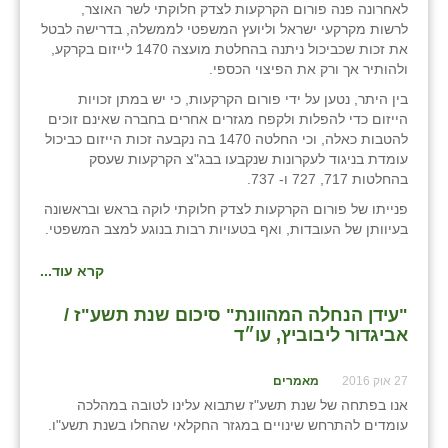
לאחרונה פנה פורום הקרקעות לצדק חלוקתי לשר האוצר,
בני ציון
לרשות מקרקעי ישראל וליועץ המשפטי לממשלה, בדרישה לבטל
את זכות שכביכול ניתנה בהחלטת מועצה 1470 לייזום בקרקע,
בצרה
ולהותיר אך ורק את הפיצוי הכספי.
בין היתר, נטען על ידי פורום הקרקעות, כי יש במתן זכויות
בקעות
הייזום כדי להפלות ולקפח מגזרים אחרים בחברה שאינם זוכים
להטבות כאלה, וכי החלטה 1470 בה נקבעה זכות הייזום כביכול
ֿגבעת שפירא
עומדת בניגוד לעקרונות שנקבעו בבג"צ הקרקעות שעסק
בהחלטות 717, 727 ו- 737.
גן הדרום
פנייתו של פורום הקרקעות לצדק חלוקתי לוקה בראש ובראשונה
גן השומרון
בעיוותן של העובדות, ואף בטעויות רבות בנוגע למצב המשפטי.
גני עם
קרא עוד...
גני יהודה
"עידן הנחלה המהוונת" סיכום שנת תשע"ז /
אביגדור ליבוביץ, עו״ד
גנות
27 אוק 2016
מאמרים
ורד יריחו
אנו בפתחה של שנת תשע"ז שתבוא עלינו לטובה במהלכה
עומדים להתרחש שינויים במגזר החקלאי שהחלו בשנת תשע"ו.
דקל