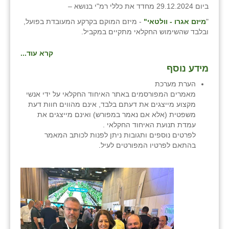
ביום 29.12.2024 מחדד את כללי רמ"י בנושא –
זוהר
"
מיזם אגרו - וולטאי"
- מיזם המוקם בקרקע המעובדת בפועל,
הדר עם
ובלבד שהשימוש החקלאי מתקיים במקביל.
חבצלת השרון
קרא עוד...
מידע נוסף
חמרה
הערת מערכת
חרב לאת
מאמרים המפורסמים באתר האיחוד החקלאי על ידי אנשי
מקצוע מייצגים את דעתם בלבד, אינם מהווים חוות דעת
יבול (מורג)
משפטית (אלא אם נאמר במפורש) ואינם מייצגים את
עמדת תנועת האיחוד החקלאי .
יקנעם
לפרטים נוספים ותגובות ניתן לפנות לכותב המאמר
בהתאם לפרטיו המפורטים לעיל.
כליל
יד השמונה
כפר אביב
כפר ביאליק