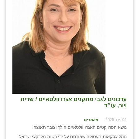
בני ציון
בצרה
בקעות
ֿגבעת שפירא
גן הדרום
גן השומרון
גני עם
גני יהודה
עדכונים לגבי מתקנים אגרו וולטאיים / שרית
ויור, עו״ד
גנות
ורד יריחו
05 פבר 2025
מאמרים
נושא הפרויקטים האגרו וולטאיים הולך וצובר תאוצה.
דקל
נוהל עסקאות תעסוקה שפורסם על ידי רשות מקרקעי ישראל