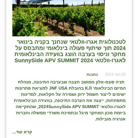
לטכנולוגית אגרו-וולטאי שנחנך בקניה בינואר
2024 תוך שיתוף פעולה בינלאומי ומתבסס על
מחקר וניסוי בערבה הוצג בוועידה הבינלאומית
לאגרו-וולטאי SunnySide APV SUMMIT 2024
09 מאי 2024
כתבות
תניה פונס-אלון ממושב חצבה שבערבה התיכונה, מנהלת
המיזם הבינלאומי
KJI
בהובלת
JNF USA
למציאת פתרונות
ישימים לייצור חשמל ירוק ושמירה על חקלאות, למדינות
מתפתחות, ייצגה את הערבה התיכונה, בוועידה הבינלאומית
לאגרו-וולטאי 2024
SunnySide APV SUMMIT
, שהתקיימה
ביזמת מכון המחקר מיגל ובתמיכת משרדי ממשלה וחברות
אנרגיה מובילות.
קרא עוד...