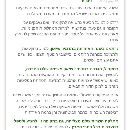
15 אוק 2024
כתבות
השנה האחרונה אינה עוד שנה שבה מסכמים תוצאות עסקיות
שבי ציון
וממשיכים. מדינת ישראל מתמודדת במערכה משולבת.
שדה ורבורג
גדלנו כולנו על הביטוי מ"שואה לתקומה", ואנו נאבקים על
תקומה זו גם כעת, בנחישות ולמרות המחלוקות הפנימיות,
שדה צבי
מאבק עם צער גדול על אובדן יקירים ועם ההבנה שאין לנו ארץ
אחרת.
שדמה
נרתמנו בשנה האחרונה בתדמיר שיאון,
לסיוע בחקלאות,
ולתמיכה בכוחות הלוחמים וביישובי העוטף והצפון, כפי שגם
שכניה
אתם עשיתם ועושים.
תלמי יוסף
במקביל, הגדרנו בתדמיר שיאון משימה שלנו כחברה
,
להמשיך את חובתנו האזרחית בקידום האנרגיות המתחדשות,
בוסתן הגליל
באופן שיאפשר עצמאות אנרגטית למדינה והפחתה בפליטות
מזהמים למען הדורות הבאים.
איום הפסקות החשמל יצומצם ובהמשך גם יבוטל, כאשר נצליח
להקים עוד ועוד מערכות סולאריות בביזור רחב ובשילוב אגירה.
מערכות אלו יאפשרו רציפות אספקה של חשמל לאורך ימים,
רציפות חשובה הן ברמה הביטחונית והן ברמה האזרחית.
מחלקת השרות שלנו מצליחה, גם בתקופה זו, להגיע ולטפל
במערכות בכל רחבי הארץ -
להחליף פנלים שבורים רבים