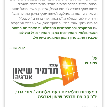
נווה אטי״ב
ירבעם, מנכ"ל החברה לפיתוח הגליל, רונית בדלר, סמנכ"ל
פיתוח עסקי בחברה לפיתוח הגליל, אריק בן מאיר, מנהל תחום
נהריה (אג״ש)
חקלאות וקיימות מהמחלקה לפיתוח עסקי במכון המחקר מיגל,
חיה רק יהלום, מנהלת מו"פ צפון, ואורי בן הרצל, סמנכ"ל
ניר צבי
לפיתוח עסקי ואזורי במכון המחקר מיגל, שהציג בפני המבקרים
את
המחקרים וההתפתחויות הטכנולוגיות האחרונות בתחום
עין חצבה
האגרו-וולטאי המתקיימים במכון המחקר מיגל ובעולם,
שיגבירו את ביטחון המזון והאנרגיה בישראל
.
עין תמר
קרא עוד...
עמרים
על
קורנית
שימוש
קלחים
רועי
רימונים
במערכות סולאריות בעת מלחמה / אורי גנני,
רמות השבים
יו"ר קבוצת תדמיר שיאון אנרגיה
רמת הדר