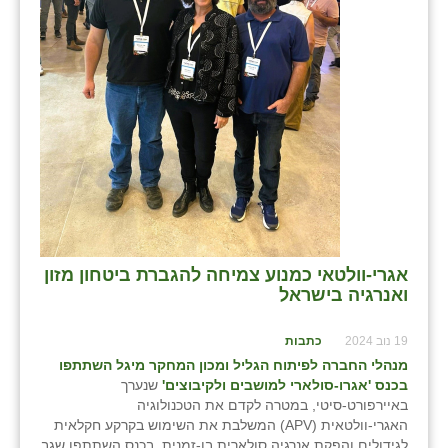
כפר הרי״ף
כפר מישר
כפר מע״ש
כפר מרדכי
כפר סבא (אגרא)
כפר שמריהו
מגשימים
אגרי-וולטאי כמנוע צמיחה להגברת ביטחון מזון
מישר
ואנרגיה בישראל
מכורה
19 נוב 2024
כתבות
מנהלי החברה לפיתוח הגליל ומכון המחקר מיגל השתתפו
מנחמיה
בכנס 'אגרו-סולארי למושבים ולקיבוצים'
שנערך
באיירפורט-סיטי, במטרה לקדם את הטכנולוגיה
נאות הכיכר
האגרי-וולטאית (APV) המשלבת את השימוש בקרקע חקלאית
לגידולים והפקת אנרגיה סולארית בו-זמנית. בכנס השתתפו שגב