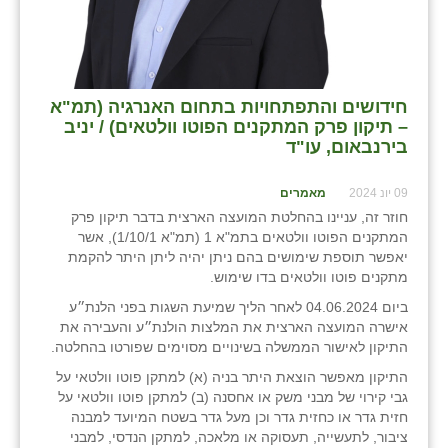
חידושים והתפתחויות בתחום האנרגיה (תמ"א
– תיקון פרק המתקנים הפוטו וולטאים) / יניב
בירנבאום, עו"ד
09 יונ 2024
מאמרים
חוזר זה, עניינו בהחלטת המועצה הארצית בדבר תיקון פרק
המתקנים הפוטו וולטאים בתמ"א 1 (תמ"א 1/10/1), אשר
יאפשר תוספת שימושים בהם ניתן יהיה ליתן היתר להקמת
מתקנים פוטו וולטאים בדו שימוש.
ביום 04.06.2024 לאחר הליך שמיעת השגות בפני הלנת״ע
אישרה המועצה הארצית את המלצות הולנת״ע והעבירה את
התיקון לאישור הממשלה בשינויים מסוימים שפורטו בהחלטה.
התיקון מאפשר הוצאת היתר בניה (א) למתקן פוטו וולטאי על
גבי קירוי של מבני משק או אחסנה (ב) למתקן פוטו וולטאי על
חזית גדר או כחזית גדר וכן מעל גדר בשטח המיועד למבנה
ציבור, לתעשייה, תעסוקה או מלאכה, למתקן הנדסי, למבני