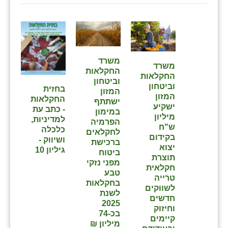
זוהר
הדר עם
חבצלת השרון
משרד
משרד
חמרה
החקלאות
החקלאות
וביטחון
וביטחון
בחזית
חרב לאת
המזון
המזון
החקלאות
ישתתף
ישקיע
- כתב עת
יבול (מורג)
במימון
מיליון
למדיניות,
הפרמיה
ש"ח
כלכלה
יקנעם
לחקלאים
בקידום
ושיווק -
ברכישת
יצוא
גיליון 10
כליל
ביטוח
תוצרת
מפני נזקי
חקלאית
יד השמונה
טבע
טרייה
בחקלאות
לשווקים
כפר אביב
לשנת
חדשים
2025
וחיזוק
כפר ביאליק
בכ-74
קיימים
מיליון ₪