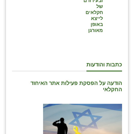
ובעידודם
כפר הרי״ף
של
חקלאים
כפר מישר
לייצא
באופן
כפר מע״ש
מאורגן
כפר מרדכי
כפר סבא (אגרא)
כפר שמריהו
כתבות והודעות
מגשימים
הודעה על הפסקת פעילות אתר האיחוד
מישר
החקלאי
מכורה
מנחמיה
נאות הכיכר