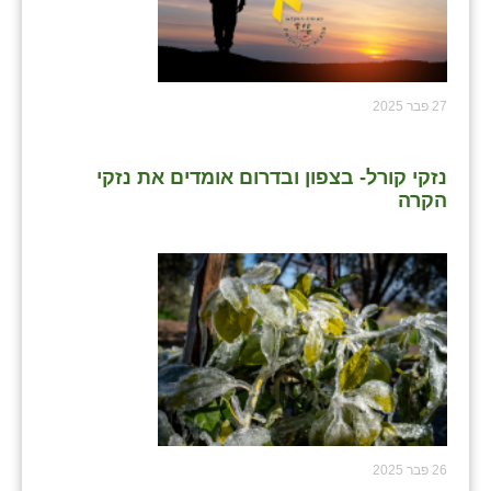
נווה אטי״ב
נהריה (אג״ש)
ניר צבי
27 פבר 2025
עין חצבה
נזקי קורל- בצפון ובדרום אומדים את נזקי
עין תמר
הקרה
עמרים
קורנית
קלחים
רועי
רימונים
רמות השבים
26 פבר 2025
רמת הדר