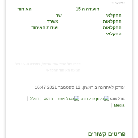
:
בני ציון
הועידה ה 15
האיחוד
החקלאי
שר
בצרה
החקלאות
משרד
החקלאות
ועידות האיחוד
בקעות
החקלאי
ֿגבעת שפירא
גן הדרום
דבריו של השר אורי אריאל, בועידה ה- 15 של
גן השומרון
תנועת האיחוד החקלאי
גני עם
עודכן לאחרונה ב ראשון, 12 ספטמבר 2021 16:47
גני יהודה
גודל פונט
הדפס
דוא"ל
Media
גנות
ורד יריחו
דקל
פריטים קשורים