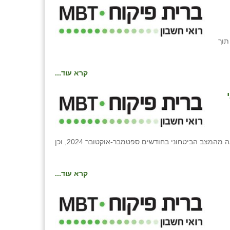
 המסים פרסמה הקלה, המאפשרת לבצע את ספירת המלאי לתום שנת המס 2024, עד ליום 31 במרץ 2025, תוך
קרא עוד...
קרן הפיצויים ברשות המסים פתחה את האפשרות להגיש תביעות במסלולי מחזורים והוצאות מזכות עבור עסקים מהצפון, שנפגעו כתוצאה מהמצב הביטחוני בחודשים ספטמבר-אוקטובר 2024, וכן
קרא עוד...