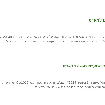
ם למע"מ
 לחיזוק רמת אבטחת המידע וההגנה על פרטיות מידע וסודיותו, הורחב השימ
 זה לצורך דיווח ותשלום הדוחות התקופתיים והגשת דיווח מפורט למע"מ ל
בהמשך לחוזרנו 71/24 "שיעור מס ערך מוסף יעלה ל-18% החל מיום ה-1 בינואר 2025" - מצ"ב הוראת פרשנות מס' 01/2025, של רשות
מס ושיעור המס בהתייחס לסוגים שונים של עסקאות.