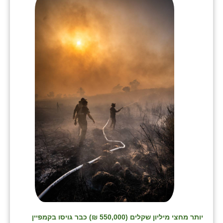
בני ציון
בצרה
בקעות
ֿגבעת שפירא
גן הדרום
גן השומרון
גני עם
גני יהודה
גנות
ורד יריחו
דקל
יותר מחצי מיליון שקלים (550,000 ₪) כבר גויסו בקמפיין