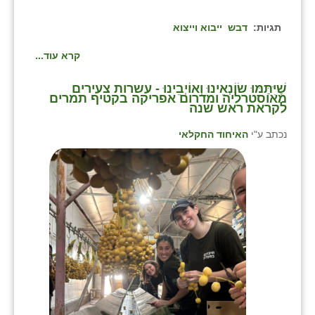
תגיות:
דבש
ייבוא וייצוא
קרא עוד...
⁨שֶׁיִּתַּמּוּ שׂוֹנְאֵינוּ וְאוֹיְבֵינוּ - עשרות צעירים
מאוסטרליה ומדרום אפריקה בקטיף תמרים
לקראת ראש שנה⁩
נכתב ע"י
האיחוד החקלאי