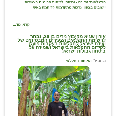
הבינלאומי עד כה - וסיפקו לכיתות הכוננות בעשרות
זוהר
יישובים בצפון ערכות מתקדמות ללוחמה באש
הדר עם
קרא עוד...
חבצלת השרון
חמרה
אורון שגיא מקיבוץ נירים בן 36, נבחר
לרשימת החקלאים הצעירים המבטיחים של
ועידת ישראל לחקלאות בעקבות פועלו
חרב לאת
לקידום החקלאות בישראל ושמירה על
ביטחון גבולות ישראל
יבול (מורג)
נכתב ע"י
האיחוד החקלאי
יקנעם
כליל
יד השמונה
כפר אביב
כפר ביאליק