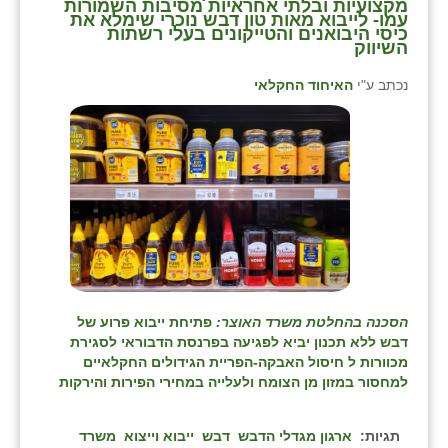
מקצועיות ובלתי אחראיות מסיבות השמורות
עמו- לייבוא מאות טון דבש נוכרי שימלא את
כיסי היבואנים והטייקונים בעלי רשתות
השיווק
נכתב ע"י
האיחוד החקלאי
הסכנה בהחלטת משרד האוצר:
פתיחת ייבוא פרוע של
דבש ללא תכנון יביא לפגיעה בפרנסת הדבוראי לסגירת
מכוורות ל חיסול האבקה-הפריית הגידולים החקלאיים
למחסור במזון מן הצומח ול
עלייה במחירי הפירות והירקות
תגיות:
ארגון מגדלי הדבש
דבש
ייבוא וייצוא
משרד