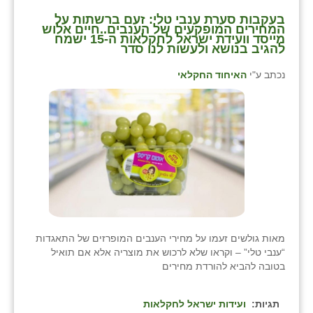
⁨בעקבות סערת ענבי טלי: זעם ברשתות על
שבי ציון
המחירים המופקעים של הענבים..חיים אלוש
מייסד וועידת ישראל לחקלאות ה-15 ישמח
להגיב בנושא ולעשות לנו סדר⁩
שדה ורבורג
נכתב ע"י
האיחוד החקלאי
שדה צבי
שדמה
שכניה
תלמי יוסף
בוסתן הגליל
מאות גולשים זעמו על מחירי הענבים המופרזים של התאגדות
“ענבי טלי” – וקראו שלא לרכוש את מוצריה אלא אם תואיל
בטובה להביא להורדת מחירים
תגיות:
ועידות ישראל לחקלאות