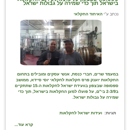
נווה אטי״ב
בישראל תוך כדי שמירה על גבולות ישראל
נהריה (אג״ש)
נכתב ע"י
האיחוד החקלאי
ניר צבי
עין חצבה
עין תמר
עמרים
קורנית
במעמד שרים, חברי כנסת, אנשי עסקים ומובילים בתחום
החקלאות יוענק פרס חקלאות לחקלאי יוסי סיידא, ממושב
קלחים
ספסופה שבצפון בוועידת ישראל לחקלאות ה-15 שתתקיים
ב2-3/9 בי"ם, על פועלו למען החקלאות בישראל, תוך כדי
רועי
שמירה על גבולות ישראל.
רימונים
תגיות:
ועידות ישראל לחקלאות
רמות השבים
קרא עוד...
רמת הדר