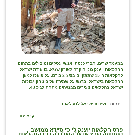
כפר הרי״ף
כפר מישר
כפר מע״ש
כפר מרדכי
כפר סבא (אגרא)
במעמד שרים, חברי כנסת, אנשי עסקים ומובילים בתחום
כפר שמריהו
החקלאות יוענק מגן הוקרה לאורון שגיא, בוועידת ישראל
לחקלאות ה-15 שתתקיים ב2-3/9 בי"ם, על פועלו למען
מגשימים
החקלאות בישראל, בדגש על שמירה על ביטחון גבולות
ישראל כחקלאים צעירים מבטיחים מתחת לגיל 40.
מישר
מכורה
תגיות:
ועידות ישראל לחקלאות
מנחמיה
קרא עוד...
נאות הכיכר
פרס חקלאות יוענק ליוסי סיידא ממושב
ספסופה שבצפון על פועלו לקידום החקלאות