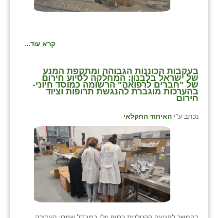
קרא עוד...
בעקבות הכוננות הגבוהה ומתקפת המנע
של ישראל בלבנון: המחלקה לסיוע חירום
של "חברים לרפואה" הרשומה כמוסד חיוני-
בהערכות מוגברת להנגשת תרופות וציוד
חירום
נכתב ע"י
האיחוד החקלאי
בהמשך לפגיעה הקטלנית בסוף יולי במג'דל שמס: העבירה