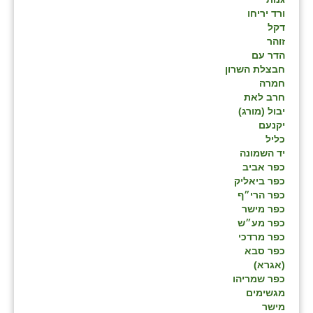
ורד יריחו
דקל
זוהר
הדר עם
חבצלת השרון
חמרה
חרב לאת
יבול (מורג)
יקנעם
כליל
יד השמונה
כפר אביב
כפר ביאליק
כפר הרי״ף
כפר מישר
כפר מע״ש
כפר מרדכי
כפר סבא
(אגרא)
כפר שמריהו
מגשימים
מישר