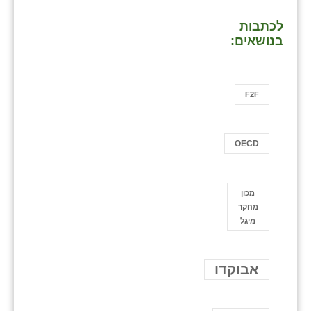
לכתבות
בנושאים:
F2F
OECD
ֿמכון
מחקר
מיגל
אבוקדו