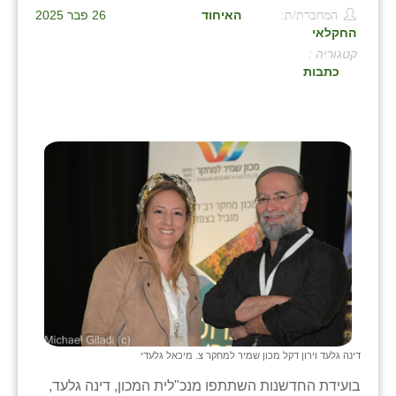
המחברת/ת:
האיחוד
26 פבר 2025
בני ציון
החקלאי
קטגוריה :
בצרה
כתבות
בקעות
ֿגבעת שפירא
גן הדרום
גן השומרון
גני עם
גני יהודה
גנות
ורד יריחו
דינה גלעד וירון דקל מכון שמיר למחקר צ. מיכאל גלעדי
דקל
בועידת החדשנות השתתפו מנכ"לית המכון, דינה גלעד,