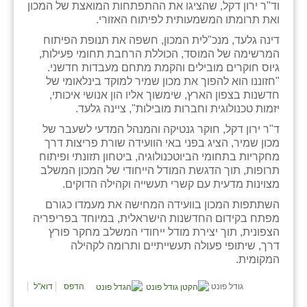
וד"ר ירון דקל, שהציגו את ההתפתחות המואצת של המכון
זוהר
ואת תרומתו המשמעותית לפיתוח האזורי.
הדר עם
דינה גלעד, מנכ"לית המכון, חשפה את תנופת הפיתוח
המרשימה של המוסד, הכוללת הרחבת תחומי פעילות,
חבצלת השרון
גיוס חוקרים מובילים והקמת מתחם מעבדות חדשני.
"חזוננו הוא להפוך את מכון שמיר למוקד בינלאומי של
חמרה
חדשנות בצפון הארץ, שימשוך אליו הון אנושי איכותי,
יזמות טכנולוגית וחברות מובילות", ציינה גלעד.
חרב לאת
ד"ר ירון דקל, חוקר גנטיקה והמנהל המדעי לשעבר של
מכון שמיר, הציג בפני באי הוועידה שורת פריצות דרך
יבול (מורג)
מחקריות בתחומי הביוטכנולוגיה, ביטחון תזונתי ופיתוח
תרופות, תוך הדגשת המודל הייחודי של המכון המשלב
יקנעם
מצוינות מדעית עם קשרי תעשייה וקהילה הדוקים.
כליל
השתתפות המכון בוועידה המחישה את מעמדו כגורם
מפתח בקידום החדשנות הישראלית, במיוחד בפריפריה
יד השמונה
הצפונית, תוך יצירת מודל ייחודי המשלב מחקר פורץ
דרך, שיתופי פעולה תעשייתיים ותרומה לקהילה
כפר אביב
המקומית.
כפר ביאליק
גודל פונט
הדפס
דוא"ל