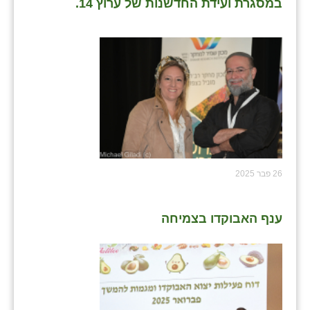
במסגרת ועידת החדשנות של ערוץ 14.
שבי ציון
שדה ורבורג
שדה צבי
שדמה
שכניה
תלמי יוסף
26 פבר 2025
בוסתן הגליל
ענף האבוקדו בצמיחה