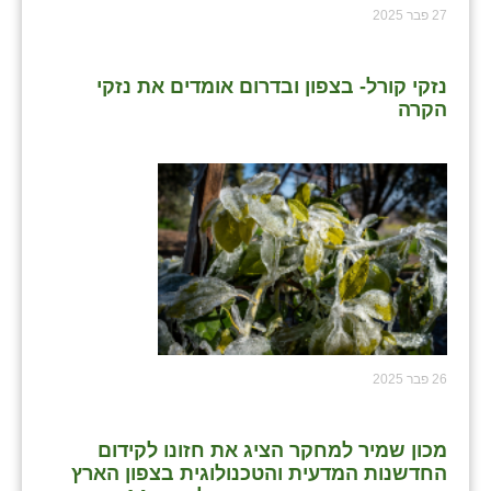
נווה אטי״ב
27 פבר 2025
נהריה (אג״ש)
נזקי קורל- בצפון ובדרום אומדים את נזקי
ניר צבי
הקרה
עין חצבה
עין תמר
עמרים
קורנית
קלחים
רועי
26 פבר 2025
רימונים
רמות השבים
מכון שמיר למחקר הציג את חזונו לקידום
החדשנות המדעית והטכנולוגית בצפון הארץ
רמת הדר