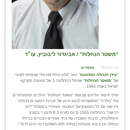
כפר הרי״ף
כפר מישר
כפר מע״ש
כפר מרדכי
כפר סבא (אגרא)
"משטר הנחלות" / אביגדור ליבוביץ, עו״ד
כפר שמריהו
21 יול 2019
מאמרים
מגשימים
"
עידן הנחלה המהוונת
" הוא "חלון ההזדמנויות" שנפתח לשינוי
של "
משטר הנחלות
" שהחל בהחלטה 1 של מועצת מקרקעי
מישר
ישראל בשנת 1965.
אדני היסוד עליהם מבוסס "משטר הנחלות" הולכים ומתערערים
מכורה
עת "נולדה" האפשרות לבצע היוון של זכויות המגורים בנחלה
ורכישה של כל הפוטנציאל התכנוני העתידי במסלול "דמי
מנחמיה
רכישה" בהחלטה 1591 (כיום סעיף 8.3 סימן ז' בקובץ
ההחלטות), לרבות השכרה של בתי מגורים הבנויים בהיתר
נאות הכיכר
בנחלה וכן ביצוע פעולות בנחלה ללא תשלום דמי היוון לרמ"י.