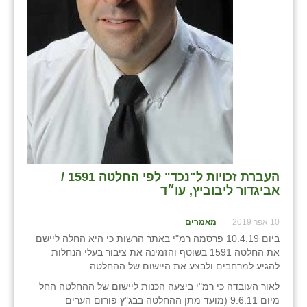
שבי ציון
שדה ורבורג
שדה צבי
שדמה
שכניה
תלמי יוסף
העברת זכויות ל"נכד" לפי החלטה 1591 /
בוסתן הגליל
אביגדור ליבוביץ, עו״ד
10 אפר 2019
מאמרים
ביום 10.4.19 פרסמה רמ"י באתר הרשות כי היא החלה ליישם
את החלטה 1591 בשוטף והזמינה את ציבור בעלי הנחלות
להגיע למרחבים ולבצע את היישום של ההחלטה.
לאור העובדה כי רמ"י ביצעה הכנות ליישום של ההחלטה החל
מיום 9.6.11 (מועד מתן ההחלטה בבג"ץ פורום הערים