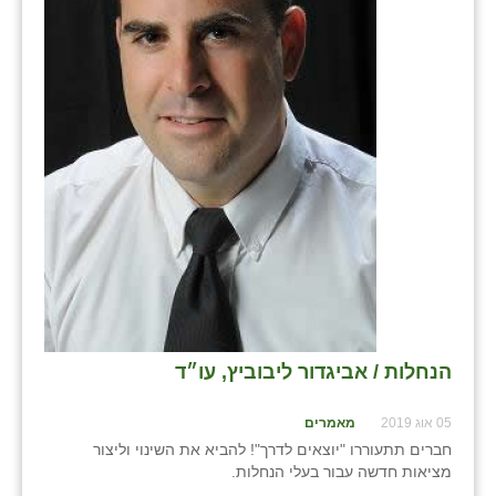
בני ציון
בצרה
בקעות
ֿגבעת שפירא
גן הדרום
גן השומרון
גני עם
גני יהודה
הנחלות / אביגדור ליבוביץ, עו״ד
גנות
05 אוג 2019
מאמרים
ורד יריחו
חברים תתעוררו "יוצאים לדרך"! להביא את השינוי וליצור
דקל
מציאות חדשה עבור בעלי הנחלות.