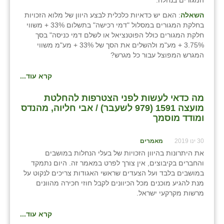
המגורים בנחלה.
השאלה
: האם יש כדאיות כלכלית לבצע היוון של מלוא הזכויות
בחלקת המגורים במסלול "דמי רכישה" בתשלום 33% + משווי
חלקת המגורים כולל הפוטנציאל או לשלם דמי כניסה" בסך
3.75% + מע"מ ולהשלים את הסך של 33% + מע"מ משווי
המגרש המפוצל עבור כל מגרש?
קרא עוד...
מה כדאי לעשות לפני הצטרפות להחלטת
מועצה 1591 (979 לשעבר) / אבי חליוה, מהנדס
ומודד מוסמך
30 ינו 2019
מאמרים
את היתרונות בהיוון הזכויות של בעלי הנחלות במושבים
והחברים בקיבוצים, אין צורך לפרט במאמר זה. היום נתמקד
במושבים בלבד ועל הצעדים שראשי האגודות צריכים לנקוט על
מנת להגיע מוכנים מכל הכיוונים לקבל חוזי חכירה מהוונים
מרשות מקרקעי ישראל.
קרא עוד...