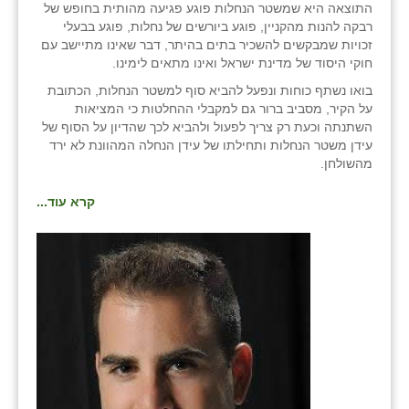
נווה אטי״ב
התוצאה היא שמשטר הנחלות פוגע פגיעה מהותית בחופש של
רבקה להנות מהקניין, פוגע ביורשים של נחלות, פוגע בבעלי
נהריה (אג״ש)
זכויות שמבקשים להשכיר בתים בהיתר, דבר שאינו מתיישב עם
חוקי היסוד של מדינת ישראל ואינו מתאים לימינו.
ניר צבי
בואו נשתף כוחות ונפעל להביא סוף למשטר הנחלות, הכתובת
על הקיר, מסביב ברור גם למקבלי ההחלטות כי המציאות
עין חצבה
השתנתה וכעת רק צריך לפעול ולהביא לכך שהדיון על הסוף של
עידן משטר הנחלות ותחילתו של עידן הנחלה המהוונת לא ירד
עין תמר
מהשולחן.
עמרים
קרא עוד...
קורנית
קלחים
רועי
רימונים
רמות השבים
רמת הדר