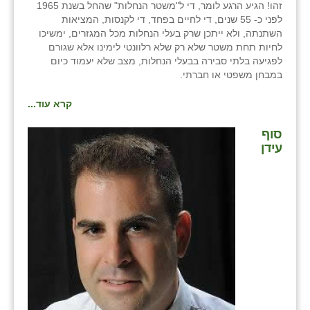
זהו! הגיע הרגע לומר, די ל"משטר הנחלות" שהחל בשנת 1965
זוהר
לפני כ- 55 שנים, די לחיים בפחד, די לקנסות, המציאות
השתנתה, ולא ייתכן שרק בעלי הנחלות מכל המגזרים, ימשיכו
הדר עם
לחיות תחת משטר שלא רק שלא רלוונטי לימינו אלא שגורם
לפגיעה בלתי סבירה בבעלי הנחלות, מצב שלא יעמוד כיום
חבצלת השרון
במבחן משפטי או חברתי.
חמרה
קרא עוד...
חרב לאת
סוף
עידן
יבול (מורג)
יקנעם
כליל
יד השמונה
כפר אביב
כפר ביאליק