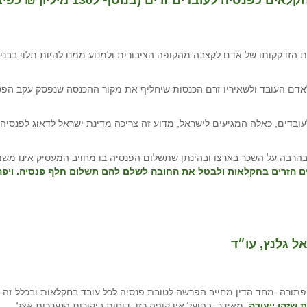
למעלה ממאה מיליון ₪ מידי שנה משלמים חקלאים כפנסיה לעובדים זרים (בנוסף ל130 מ
ת הזדקקותו של אדם לקצבה מהקופה הציבורית ולמנוע ממנו להיות תלוי בבני
 לאדם העובד ולשאיריו זרם הכנסות שיחליף את מקור ההכנסה שנפסק עקב הפ
לעובדים, כאלה המגיעים לישראל, מדוע זה צריכה מדינת ישראל לדאוג לפנסיה
הרבה על השכר בארצו ובהינתן שתשלום הפנסיה בו מחויב המעסיק אינו מש
דים הזרים בחקלאות ולבטל את החובה לשלם להם תשלום חלף פנסיה. ויפה
 גלנץ, עו״ד
פתורה. מחד הדין מחייב הפרשה לטובת פנסיה לכל עובד בחקלאות ובכלל זה
שזהו ייעודה
. מאידך, בפועל אין קופה כזו. דוחות ביקורות הנערכות אצל