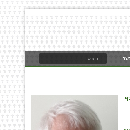
קשר
ף