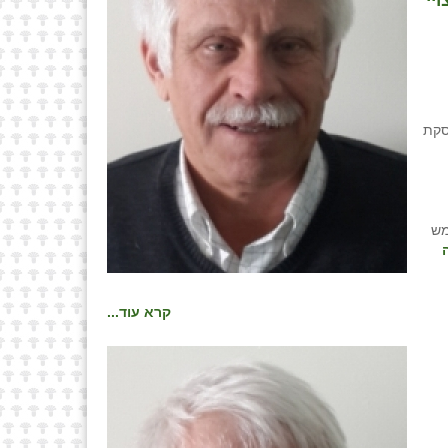
יליון ₪ כפיצויי
סקת
מש
קרא עוד...