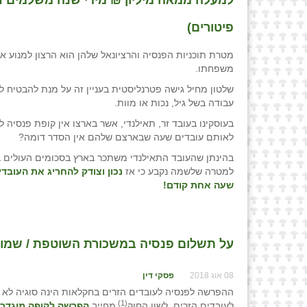
פיטורים)
מטרת תוכניות הפנסיה והרציונאל שלהן הוא הרצון למנוע א
משפחתו.
שלטון מחיל גישה פטרנליסטית בעניין זה על מנת להבטיח
עבודה בשל גיל, נכות או מוות.
בעוסקינו בעובד זר, תאילנדי, אשר בארצו אין קופת פנסיה 
לאותם עובדים שעה שבארצם שלהם אין הסדר דומה?
בהינתן שהעובד התאילנדי משתכר בארץ בסכומים העולים ב
למטרה שלשמה נקבע כי אז
נכון וצודק להחריג את העוב
שעה אחת קודם!
על תשלום פנסיה במשכורת השוטפת / שמואל
08 אוג 2018
פסקי דין
ההפרשה לפנסיה לעובדים הזרים בחקלאות הינה סוגיה לא 
(1)
לעובדים הזרים. לשון החוק
מחייב
הפרשה לקופה מוגדרת 