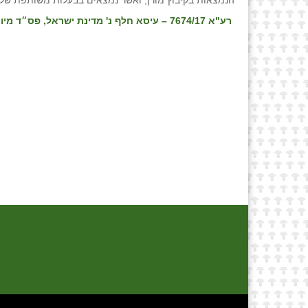
הנמצאות בקיבוץ מורן, ואשר נמצאים בבעלות משותפת של
רע"א 7674/17 – עיסא חלף נ' מדינת ישראל, פס״ד מיום 18/07/18