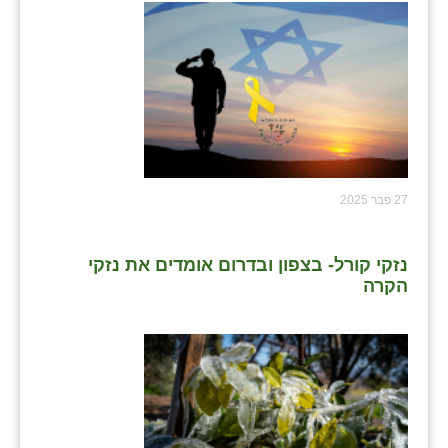
זוהר
הדר עם
חבצלת השרון
חמרה
חרב לאת
27 פבר 2025
יבול (מורג)
יקנעם
נזקי קורל- בצפון ובדרום אומדים את נזקי
הקרה
כליל
יד השמונה
כפר אביב
כפר ביאליק