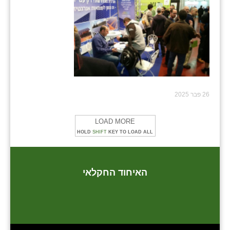
שבי ציון
שדה ורבורג
שדה צבי
שדמה
26 פבר 2025
שכניה
תלמי יוסף
LOAD MORE
HOLD
SHIFT
KEY TO LOAD ALL
בוסתן הגליל
האיחוד החקלאי