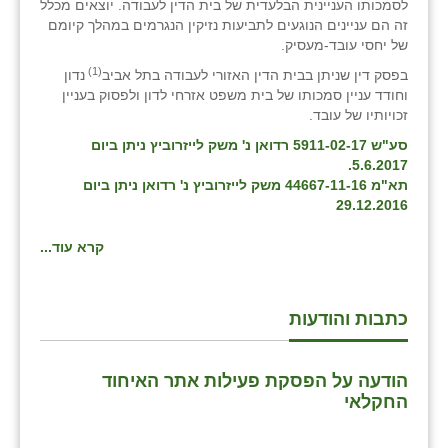
לסמכותו העניינית הבלעדית של בית הדין לעבודה. יוצאים מכלל
זה הם עניינים הנוגעים לתביעות נזיקין הנגרמים במהלך קיומם
בני ציון
של יחסי עובד-מעסיק.
בצרה
(1)
בפסק דין שניתן בבית הדין האזורי לעבודה בתל אביב
נדון
וחודד עניין סמכותו של בית משפט אזרחי לדון ולפסוק בעניין
בקעות
זכויותיו של עובד.
סע"ש 5911-02-17 רדואן נ' משק לייזרוביץ ניתן ביום
ֿגבעת שפירא
5.6.2017.
תא"מ 44667-11-16 משק לייזרוביץ נ' רדואן ניתן ביום
גן הדרום
29.12.2016
גן השומרון
קרא עוד...
גני עם
גני יהודה
כתבות והודעות
גנות
הודעה על הפסקת פעילות אתר האיחוד
ורד יריחו
החקלאי
דקל