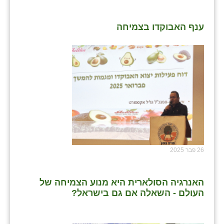
נווה אטי״ב
נהריה (אג״ש)
ענף האבוקדו בצמיחה
ניר צבי
עין חצבה
עין תמר
עמרים
קורנית
קלחים
26 פבר 2025
רועי
רימונים
האנרגיה הסולארית היא מנוע הצמיחה של
העולם - השאלה אם גם בישראל?
רמות השבים
רמת הדר