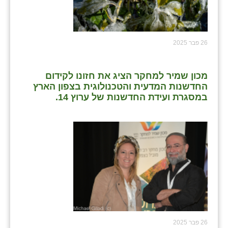
כפר הרי״ף
כפר מישר
26 פבר 2025
כפר מע״ש
כפר מרדכי
מכון שמיר למחקר הציג את חזונו לקידום
החדשנות המדעית והטכנולוגית בצפון הארץ
כפר סבא (אגרא)
במסגרת ועידת החדשנות של ערוץ 14.
כפר שמריהו
מגשימים
מישר
מכורה
מנחמיה
נאות הכיכר
26 פבר 2025