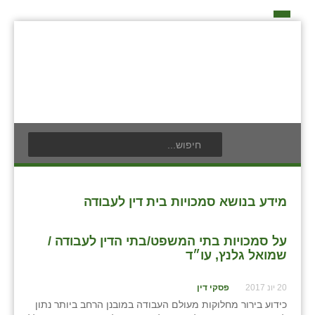
דף הבית
על האיחוד החקלאי
אידאה ומעש
כפרי האיחוד החקלאי
אודים
תנועת הנוער
בעלי תפקיד בתנועה
אילניה
לוח אירועים
חברי מזכירות האיחוד החקלאי
בית ינאי
לוח מודעות
חברי ועדת הביקורת
מידע בנושא סמכויות בית דין לעבודה
צור קשר
בית יצחק
פרסום מודעה
ועידות האיחוד החקלאי
על סמכויות בתי המשפט/בתי הדין לעבודה /
ביתן אהרון
שמואל גלנץ, עו״ד
בן נון
20 יונ 2017
פסקי דין
כידוע בירור מחלוקות מעולם העבודה במובנן הרחב ביותר נתון
בני נצרים