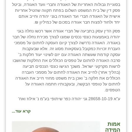
בסוגיית גבולות האחריות של האגודה וחברי וועד האגודה, וביטל
זוהר
פסק דין של בית המשפט השלום בפתח תקווה שהטיל אחריות
אישית על האגודה חברי ועד האגודה בגני יהודה וחייב אותם
הדר עם
יחד ולחוד לפצות חבר אגודה בסכום של כמיליון ₪.
חבצלת השרון
פסק הדין עסק בתביעה של חברי אגודה אשר רכשו נחלה בגני
יהודה באמצעות כונסי נכסים שמונו לצורך מכירת נחלה של חבר
חמרה
באגודה. האגודה נדרשה לצורך קיום העסקה לחתום על מסמכי
העברת זכויות כמקובל בעסקאות מסוג זה. אלא שבעקבות
חרב לאת
עסקה קודמת שעשתה האגודה עם יזם לשינוי יעוד חלקות ב'
סרבה האגודה לחתום על טפסים הכוללים את החלקות שהושבו
יבול (מורג)
לרשות מקרקעי ישראל. משכך הגישו כונסי הנכסים תביעה
(בהליך אחר) לחייב את האגודה לחתום על מסמכי העברה
יקנעם
הכוללים את חלקה ב' ואכן בית משפט מחוזי חייב את האגודה
לחתום על טופסי הבקשה, ובעקבותיו חתמה האגודה על
כליל
הטפסים.
ע"א 28658-10-19 גני יהודה כפר שיתופי בע"מ נ' אילוז ואח'
יד השמונה
קרא עוד...
כפר אביב
כפר ביאליק
אמות
המידה