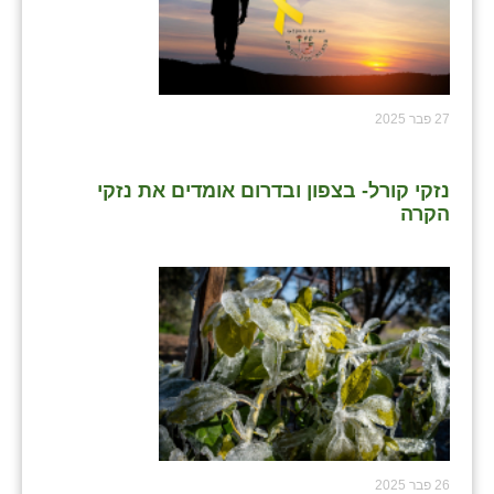
שבי ציון
שדה ורבורג
27 פבר 2025
שדה צבי
שדמה
נזקי קורל- בצפון ובדרום אומדים את נזקי
הקרה
שכניה
תלמי יוסף
בוסתן הגליל
26 פבר 2025