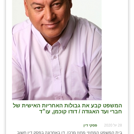
בני ציון
בצרה
בקעות
ֿגבעת שפירא
גן הדרום
גן השומרון
גני עם
גני יהודה
גנות
המשפט קבע את גבולות האחריות האישית של
חברי ועד האגודה / דודו קוכמן, עו״ד
ורד יריחו
28 יול 2020
פסקי דין
דקל
בית המשפט המחוזי מחוז מרכז, דן באחרונה בפסק דין חשוב