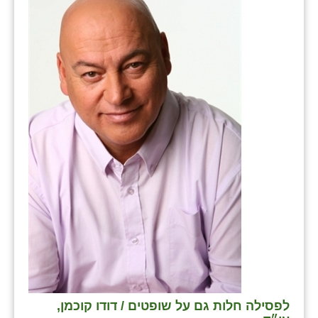
כפר הרי״ף
כפר מישר
כפר מע״ש
כפר מרדכי
כפר סבא (אגרא)
כפר שמריהו
מגשימים
מישר
מכורה
מנחמיה
נאות הכיכר
לפסילה חלות גם על שופטים / דודו קוכמן,