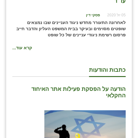
עו״ד
נווה אטי״ב
נהריה (אג״ש)
05 יול 2020
פסקי דין
לאחרונה התעורר מחדש ניגוד העניינים שבו נמצאים
ניר צבי
שופטים מסוימים ובעיקר בבית המשפט העליון והדבר חייב
פרסום רשימת ניגודי עניינים של כל שופט
עין חצבה
קרא עוד...
עין תמר
עמרים
כתבות והודעות
קורנית
קלחים
הודעה על הפסקת פעילות אתר האיחוד
החקלאי
רועי
רימונים
רמות השבים
רמת הדר